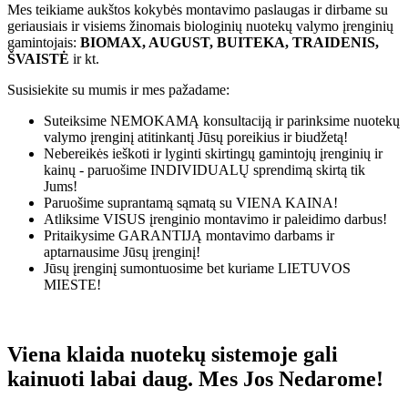
Mes teikiame aukštos kokybės montavimo paslaugas ir dirbame su
geriausiais ir visiems žinomais biologinių nuotekų valymo įrenginių
gamintojais:
BIOMAX, AUGUST, BUITEKA, TRAIDENIS,
ŠVAISTĖ
ir kt.
Susisiekite su mumis ir mes pažadame:
Suteiksime
NEMOKAMĄ
konsultaciją ir parinksime nuotekų
valymo įrenginį atitinkantį Jūsų poreikius ir biudžetą!
Nebereikės ieškoti ir lyginti skirtingų gamintojų įrenginių ir
kainų - paruošime
INDIVIDUALŲ
sprendimą skirtą tik
Jums!
Paruošime suprantamą sąmatą su
VIENA KAINA!
Atliksime
VISUS
įrenginio montavimo ir paleidimo darbus!
Pritaikysime
GARANTIJĄ
montavimo darbams ir
aptarnausime Jūsų įrenginį!
Jūsų įrenginį sumontuosime bet kuriame
LIETUVOS
MIESTE!
Viena klaida nuotekų sistemoje gali
kainuoti labai daug. Mes Jos Nedarome!