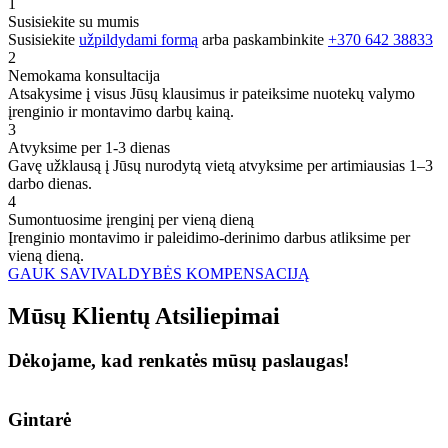
1
Susisiekite su mumis
Susisiekite
užpildydami formą
arba paskambinkite
+370 642 38833
2
Nemokama konsultacija
Atsakysime į visus Jūsų klausimus ir pateiksime nuotekų valymo
įrenginio ir montavimo darbų kainą.
3
Atvyksime per 1-3 dienas
Gavę užklausą į Jūsų nurodytą vietą atvyksime per artimiausias 1–3
darbo dienas.
4
Sumontuosime įrenginį per vieną dieną
Įrenginio montavimo ir paleidimo-derinimo darbus atliksime per
vieną dieną.
GAUK SAVIVALDYBĖS KOMPENSACIJĄ
Mūsų
Klientų
Atsiliepimai
Dėkojame, kad renkatės mūsų paslaugas!
Gintarė