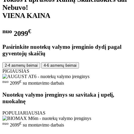
Nebuvo!
VIENA KAINA
nuo
€
2099
Pasirinkite nuotekų valymo įrenginio dydį pagal
gyventojų skaičių
2-4 asmenų šeimai
4-6 asmenų šeimai
PIGIAUSIAS
nuo
€
2099
su montavimo darbais
Nuotekų valymo įrenginys su savitaka į upelį,
nuokalnę
POPULIARIAUSIAS
nuo
€
2699
su montavimo darbais