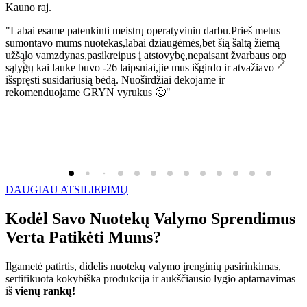
Kauno raj.
K
"Labai esame patenkinti meistrų operatyviniu darbu.Prieš metus
"
sumontavo mums nuotekas,labai dziaugėmės,bet šią šaltą žiemą
l
užšąlo vamzdynas,pasikreipus į atstovybę,nepaisant žvarbaus oro
R
sąlygų kai lauke buvo -26 laipsniai,jie mus išgirdo ir atvažiavo
išspręsti susidariusią bėdą. Nuoširdžiai dekojame ir
rekomenduojame GRYN vyrukus 🙂"
DAUGIAU ATSILIEPIMŲ
Kodėl Savo Nuotekų Valymo Sprendimus
Verta Patikėti Mums?
Ilgametė patirtis, didelis nuotekų valymo įrenginių pasirinkimas,
sertifikuota kokybiška produkcija ir aukščiausio lygio aptarnavimas
iš
vienų rankų!