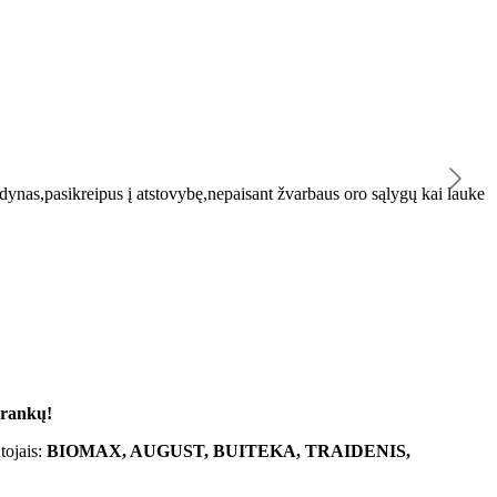
K
ynas,pasikreipus į atstovybę,nepaisant žvarbaus oro sąlygų kai lauke
"
 rankų!
tojais:
BIOMAX, AUGUST, BUITEKA, TRAIDENIS,