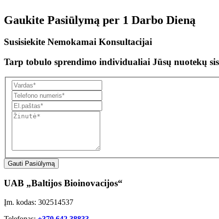
Gaukite Pasiūlymą per
1 Darbo Dieną
Susisiekite Nemokamai Konsultacijai
Tarp tobulo sprendimo individualiai Jūsų nuotekų sis
Gauti Pasiūlymą
UAB „Baltijos Bioinovacijos“
Įm. kodas: 302514537
Telefonas:
+370 642 38833