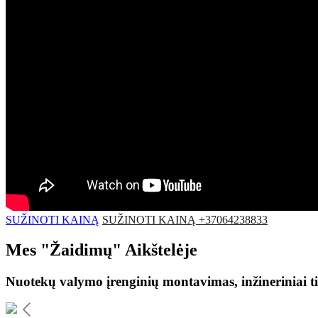
SUŽINOTI KAINĄ
SUŽINOTI KAINĄ +37064238833
Mes
"Žaidimų"
Aikštelėje
Nuotekų valymo įrenginių montavimas, inžineriniai ti