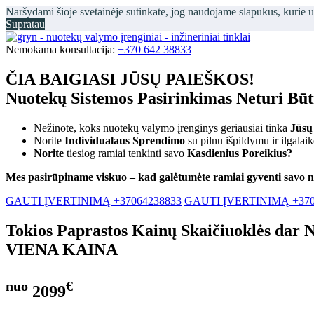
Naršydami šioje svetainėje sutinkate, jog naudojame slapukus, kurie 
Supratau
Nemokama konsultacija:
+370 642 38833
ČIA BAIGIASI JŪSŲ PAIEŠKOS!
Nuotekų Sistemos Pasirinkimas Neturi Bū
Nežinote, koks nuotekų valymo įrenginys geriausiai tinka
Jūsų
Norite
Individualaus Sprendimo
su pilnu išpildymu ir ilgalai
Norite
tiesiog ramiai tenkinti savo
Kasdienius Poreikius?
Mes pasirūpiname viskuo – kad galėtumėte ramiai gyventi savo 
GAUTI ĮVERTINIMĄ +37064238833
GAUTI ĮVERTINIMĄ +370
Tokios Paprastos Kainų Skaičiuoklės dar 
VIENA KAINA
nuo
€
2099