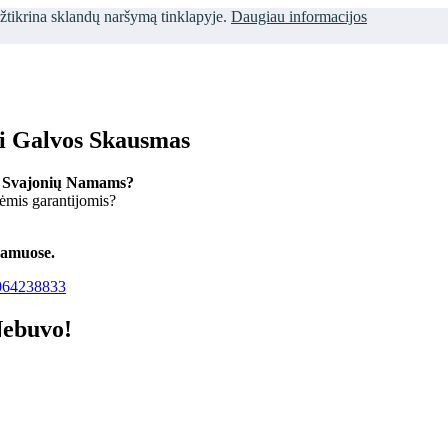
užtikrina sklandų naršymą tinklapyje.
Daugiau informacijos
ti Galvos Skausmas
 Svajonių Namams?
kėmis garantijomis?
namuose.
64238833
Nebuvo!