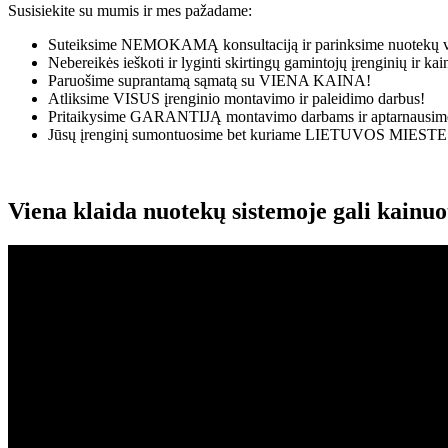
Susisiekite su mumis ir mes pažadame:
Suteiksime
NEMOKAMĄ
konsultaciją ir parinksime nuotekų v
Nebereikės ieškoti ir lyginti skirtingų gamintojų įrenginių ir k
Paruošime suprantamą sąmatą su
VIENA KAINA!
Atliksime
VISUS
įrenginio montavimo ir paleidimo darbus!
Pritaikysime
GARANTIJĄ
montavimo darbams ir aptarnausime
Jūsų įrenginį sumontuosime bet kuriame
LIETUVOS MIESTE
Viena klaida nuotekų sistemoje gali kainu