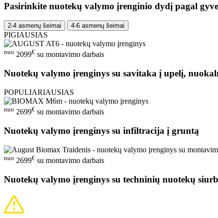
Pasirinkite nuotekų valymo įrenginio dydį pagal gyve
2-4 asmenų šeimai
4-6 asmenų šeimai
PIGIAUSIAS
nuo
€
2099
su montavimo darbais
Nuotekų valymo įrenginys su savitaka į upelį, nuokal
POPULIARIAUSIAS
nuo
€
2699
su montavimo darbais
Nuotekų valymo įrenginys su infiltracija į gruntą
nuo
€
2699
su montavimo darbais
Nuotekų valymo įrenginys su techninių nuotekų siurb