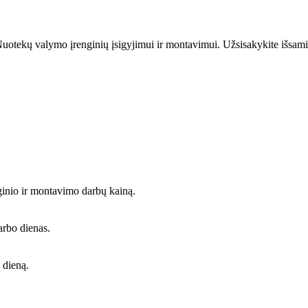
uotekų valymo įrenginių įsigyjimui ir montavimui. Užsisakykite išsami
ginio ir montavimo darbų kainą.
arbo dienas.
 dieną.