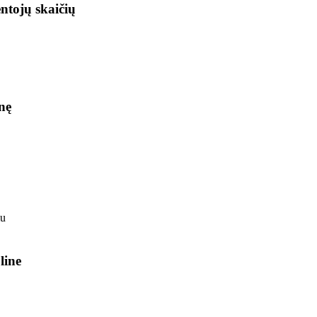
ntojų skaičių
nę
line