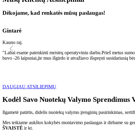
Dėkojame, kad renkatės mūsų paslaugas!
Gintarė
Kauno raj.
"Labai esame patenkinti meistrų operatyviniu darbu.Prieš metus sumo
buvo -26 laipsniai,jie mus išgirdo ir atvažiavo išspręsti susidariu
DAUGIAU ATSILIEPIMŲ
Kodėl Savo Nuotekų Valymo Sprendimus V
Ilgametė patirtis, didelis nuotekų valymo įrenginių pasirinkimas, sert
Mes teikiame aukštos kokybės montavimo paslaugas ir dirbame su geri
ŠVAISTĖ
ir kt.