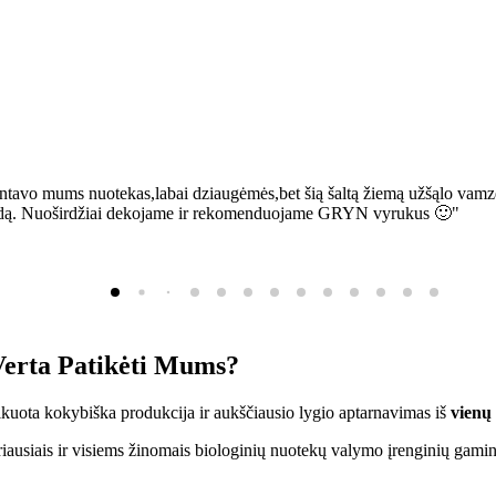
ntavo mums nuotekas,labai dziaugėmės,bet šią šaltą žiemą užšąlo vamzd
sią bėdą. Nuoširdžiai dekojame ir rekomenduojame GRYN vyrukus 🙂"
erta Patikėti Mums?
ifikuota kokybiška produkcija ir aukščiausio lygio aptarnavimas iš
vienų
ausiais ir visiems žinomais biologinių nuotekų valymo įrenginių gamin