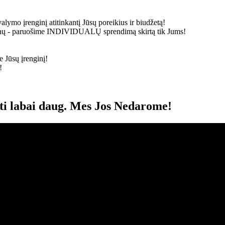
alymo įrenginį atitinkantį Jūsų poreikius ir biudžetą!
ainų - paruošime
INDIVIDUALŲ
sprendimą skirtą tik Jums!
 Jūsų įrenginį!
!
oti labai daug. Mes Jos Nedarome!