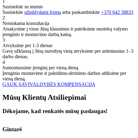
1
Susisiekite su mumis
Susisiekite
užpildydami formą
arba paskambinkite
+370 642 38833
2
Nemokama konsultacija
Atsakysime į visus Jūsų klausimus ir pateiksime nuotekų valymo
įrenginio ir montavimo darbų kainą.
3
Atvyksime per 1-3 dienas
Gavę užklausą į Jūsų nurodytą vietą atvyksime per artimiausias 1–3
darbo dienas.
4
Sumontuosime įrenginį per vieną dieną
Įrenginio montavimo ir paleidimo-derinimo darbus atliksime per
vieną dieną.
GAUK SAVIVALDYBĖS KOMPENSACIJĄ
Mūsų
Klientų
Atsiliepimai
Dėkojame, kad renkatės mūsų paslaugas!
Gintarė