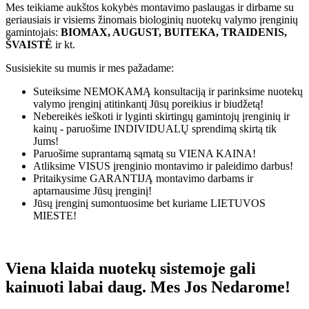
Mes teikiame aukštos kokybės montavimo paslaugas ir dirbame su
geriausiais ir visiems žinomais biologinių nuotekų valymo įrenginių
gamintojais:
BIOMAX, AUGUST, BUITEKA, TRAIDENIS,
ŠVAISTĖ
ir kt.
Susisiekite su mumis ir mes pažadame:
Suteiksime
NEMOKAMĄ
konsultaciją ir parinksime nuotekų
valymo įrenginį atitinkantį Jūsų poreikius ir biudžetą!
Nebereikės ieškoti ir lyginti skirtingų gamintojų įrenginių ir
kainų - paruošime
INDIVIDUALŲ
sprendimą skirtą tik
Jums!
Paruošime suprantamą sąmatą su
VIENA KAINA!
Atliksime
VISUS
įrenginio montavimo ir paleidimo darbus!
Pritaikysime
GARANTIJĄ
montavimo darbams ir
aptarnausime Jūsų įrenginį!
Jūsų įrenginį sumontuosime bet kuriame
LIETUVOS
MIESTE!
Viena klaida nuotekų sistemoje gali
kainuoti labai daug. Mes Jos Nedarome!