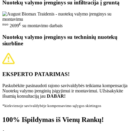
Nuotekų valymo įrenginys su infiltracija į gruntą
nuo
€
2699
su montavimo darbais
Nuotekų valymo įrenginys su techninių nuotekų
siurbline
EKSPERTO PATARIMAS!
Paskubėkite pasinaudoti rajono savivaldybės teikiama kompensacija
Nuotekų valymo įrenginių įsigyjimui ir montavimui. Užsisakykite
išsamią konsultaciją jau
DABAR!
*kiekvienoje savivaldybėje kompensavimo sąlygos skirtingos
100% Išpildymas iš Vienų Rankų!