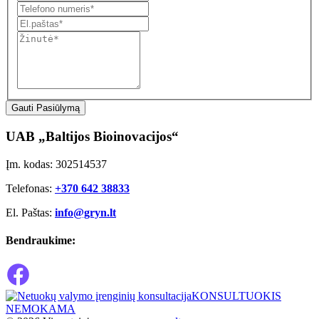
Gauti Pasiūlymą
UAB „Baltijos Bioinovacijos“
Įm. kodas: 302514537
Telefonas:
+370 642 38833
El. Paštas:
info@gryn.lt
Bendraukime:
KONSULTUOKIS
NEMOKAMA