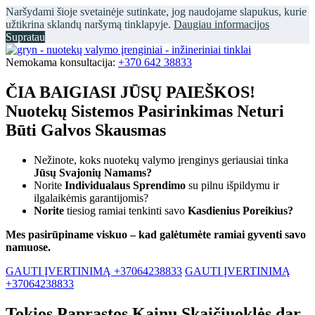
Naršydami šioje svetainėje sutinkate, jog naudojame slapukus, kurie
užtikrina sklandų naršymą tinklapyje.
Daugiau informacijos
Supratau
Nemokama konsultacija:
+370 642 38833
ČIA BAIGIASI JŪSŲ PAIEŠKOS!
Nuotekų Sistemos Pasirinkimas Neturi
Būti Galvos Skausmas
Nežinote, koks nuotekų valymo įrenginys geriausiai tinka
Jūsų Svajonių Namams?
Norite
Individualaus Sprendimo
su pilnu išpildymu ir
ilgalaikėmis garantijomis?
Norite
tiesiog ramiai tenkinti savo
Kasdienius Poreikius?
Mes pasirūpiname viskuo – kad galėtumėte ramiai gyventi savo
namuose.
GAUTI ĮVERTINIMĄ +37064238833
GAUTI ĮVERTINIMĄ
+37064238833
Tokios Paprastos Kainų Skaičiuoklės dar