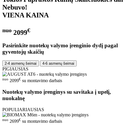
Nebuvo!
VIENA KAINA
nuo
€
2099
Pasirinkite nuotekų valymo įrenginio dydį pagal
gyventojų skaičių
2-4 asmenų šeimai
4-6 asmenų šeimai
PIGIAUSIAS
nuo
€
2099
su montavimo darbais
Nuotekų valymo įrenginys su savitaka į upelį,
nuokalnę
POPULIARIAUSIAS
nuo
€
2699
su montavimo darbais