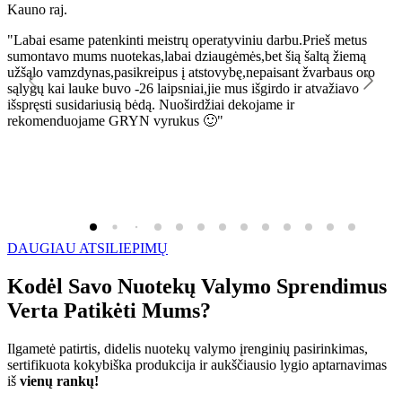
Kauno raj.
K
"Labai esame patenkinti meistrų operatyviniu darbu.Prieš metus
"
sumontavo mums nuotekas,labai dziaugėmės,bet šią šaltą žiemą
l
užšąlo vamzdynas,pasikreipus į atstovybę,nepaisant žvarbaus oro
R
sąlygų kai lauke buvo -26 laipsniai,jie mus išgirdo ir atvažiavo
išspręsti susidariusią bėdą. Nuoširdžiai dekojame ir
rekomenduojame GRYN vyrukus 🙂"
DAUGIAU ATSILIEPIMŲ
Kodėl Savo Nuotekų Valymo Sprendimus
Verta Patikėti Mums?
Ilgametė patirtis, didelis nuotekų valymo įrenginių pasirinkimas,
sertifikuota kokybiška produkcija ir aukščiausio lygio aptarnavimas
iš
vienų rankų!