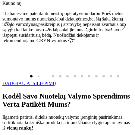
Kauno raj.
K
"Labai esame patenkinti meistrų operatyviniu darbu.Prieš metus
"
sumontavo mums nuotekas,labai dziaugėmės,bet šią šaltą žiemą
l
užšąlo vamzdynas,pasikreipus į atstovybę,nepaisant žvarbaus oro
R
sąlygų kai lauke buvo -26 laipsniai,jie mus išgirdo ir atvažiavo
išspręsti susidariusią bėdą. Nuoširdžiai dekojame ir
rekomenduojame GRYN vyrukus 🙂"
DAUGIAU ATSILIEPIMŲ
Kodėl Savo Nuotekų Valymo Sprendimus
Verta Patikėti Mums?
Ilgametė patirtis, didelis nuotekų valymo įrenginių pasirinkimas,
sertifikuota kokybiška produkcija ir aukščiausio lygio aptarnavimas
iš
vienų rankų!