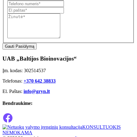
Gauti Pasiūlymą
UAB „Baltijos Bioinovacijos“
Įm. kodas: 302514537
Telefonas:
+370 642 38833
El. Paštas:
info@gryn.lt
Bendraukime:
KONSULTUOKIS
NEMOKAMA