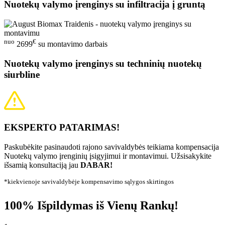
Nuotekų valymo įrenginys su infiltracija į gruntą
nuo
€
2699
su montavimo darbais
Nuotekų valymo įrenginys su techninių nuotekų
siurbline
EKSPERTO PATARIMAS!
Paskubėkite pasinaudoti rajono savivaldybės teikiama kompensacija
Nuotekų valymo įrenginių įsigyjimui ir montavimui. Užsisakykite
išsamią konsultaciją jau
DABAR!
*kiekvienoje savivaldybėje kompensavimo sąlygos skirtingos
100% Išpildymas iš Vienų Rankų!