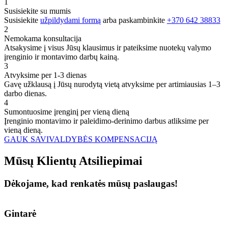
1
Susisiekite su mumis
Susisiekite
užpildydami formą
arba paskambinkite
+370 642 38833
2
Nemokama konsultacija
Atsakysime į visus Jūsų klausimus ir pateiksime nuotekų valymo
įrenginio ir montavimo darbų kainą.
3
Atvyksime per 1-3 dienas
Gavę užklausą į Jūsų nurodytą vietą atvyksime per artimiausias 1–3
darbo dienas.
4
Sumontuosime įrenginį per vieną dieną
Įrenginio montavimo ir paleidimo-derinimo darbus atliksime per
vieną dieną.
GAUK SAVIVALDYBĖS KOMPENSACIJĄ
Mūsų
Klientų
Atsiliepimai
Dėkojame, kad renkatės mūsų paslaugas!
Gintarė