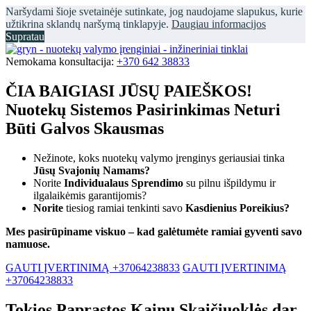
Naršydami šioje svetainėje sutinkate, jog naudojame slapukus, kurie
užtikrina sklandų naršymą tinklapyje.
Daugiau informacijos
Supratau
Nemokama konsultacija:
+370 642 38833
ČIA BAIGIASI JŪSŲ PAIEŠKOS!
Nuotekų Sistemos Pasirinkimas Neturi
Būti Galvos Skausmas
Nežinote, koks nuotekų valymo įrenginys geriausiai tinka
Jūsų Svajonių Namams?
Norite
Individualaus Sprendimo
su pilnu išpildymu ir
ilgalaikėmis garantijomis?
Norite
tiesiog ramiai tenkinti savo
Kasdienius Poreikius?
Mes pasirūpiname viskuo – kad galėtumėte ramiai gyventi savo
namuose.
GAUTI ĮVERTINIMĄ +37064238833
GAUTI ĮVERTINIMĄ
+37064238833
Tokios Paprastos Kainų Skaičiuoklės dar