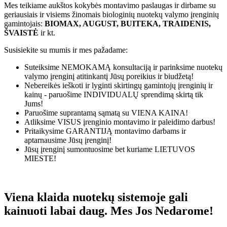
Mes teikiame aukštos kokybės montavimo paslaugas ir dirbame su
geriausiais ir visiems žinomais biologinių nuotekų valymo įrenginių
gamintojais:
BIOMAX, AUGUST, BUITEKA, TRAIDENIS,
ŠVAISTĖ
ir kt.
Susisiekite su mumis ir mes pažadame:
Suteiksime
NEMOKAMĄ
konsultaciją ir parinksime nuotekų
valymo įrenginį atitinkantį Jūsų poreikius ir biudžetą!
Nebereikės ieškoti ir lyginti skirtingų gamintojų įrenginių ir
kainų - paruošime
INDIVIDUALŲ
sprendimą skirtą tik
Jums!
Paruošime suprantamą sąmatą su
VIENA KAINA!
Atliksime
VISUS
įrenginio montavimo ir paleidimo darbus!
Pritaikysime
GARANTIJĄ
montavimo darbams ir
aptarnausime Jūsų įrenginį!
Jūsų įrenginį sumontuosime bet kuriame
LIETUVOS
MIESTE!
Viena klaida nuotekų sistemoje gali
kainuoti labai daug. Mes Jos Nedarome!