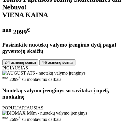
Nebuvo!
VIENA KAINA
nuo
€
2099
Pasirinkite nuotekų valymo įrenginio dydį pagal
gyventojų skaičių
2-4 asmenų šeimai
4-6 asmenų šeimai
PIGIAUSIAS
nuo
€
2099
su montavimo darbais
Nuotekų valymo įrenginys su savitaka į upelį,
nuokalnę
POPULIARIAUSIAS
nuo
€
2699
su montavimo darbais