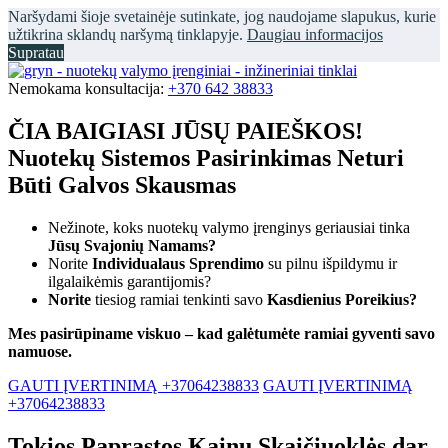
Naršydami šioje svetainėje sutinkate, jog naudojame slapukus, kurie
užtikrina sklandų naršymą tinklapyje.
Daugiau informacijos
Supratau
Nemokama konsultacija:
+370 642 38833
ČIA BAIGIASI JŪSŲ PAIEŠKOS!
Nuotekų Sistemos Pasirinkimas Neturi
Būti Galvos Skausmas
Nežinote, koks nuotekų valymo įrenginys geriausiai tinka
Jūsų Svajonių Namams?
Norite
Individualaus Sprendimo
su pilnu išpildymu ir
ilgalaikėmis garantijomis?
Norite
tiesiog ramiai tenkinti savo
Kasdienius Poreikius?
Mes pasirūpiname viskuo – kad galėtumėte ramiai gyventi savo
namuose.
GAUTI ĮVERTINIMĄ +37064238833
GAUTI ĮVERTINIMĄ
+37064238833
Tokios Paprastos Kainų Skaičiuoklės dar