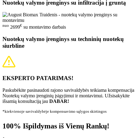
Nuotekų valymo įrenginys su infiltracija į gruntą
nuo
€
2699
su montavimo darbais
Nuotekų valymo įrenginys su techninių nuotekų
siurbline
EKSPERTO PATARIMAS!
Paskubėkite pasinaudoti rajono savivaldybės teikiama kompensacija
Nuotekų valymo įrenginių įsigyjimui ir montavimui. Užsisakykite
išsamią konsultaciją jau
DABAR!
*kiekvienoje savivaldybėje kompensavimo sąlygos skirtingos
100% Išpildymas iš Vienų Rankų!