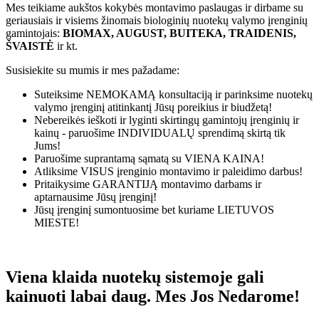
Mes teikiame aukštos kokybės montavimo paslaugas ir dirbame su
geriausiais ir visiems žinomais biologinių nuotekų valymo įrenginių
gamintojais:
BIOMAX, AUGUST, BUITEKA, TRAIDENIS,
ŠVAISTĖ
ir kt.
Susisiekite su mumis ir mes pažadame:
Suteiksime
NEMOKAMĄ
konsultaciją ir parinksime nuotekų
valymo įrenginį atitinkantį Jūsų poreikius ir biudžetą!
Nebereikės ieškoti ir lyginti skirtingų gamintojų įrenginių ir
kainų - paruošime
INDIVIDUALŲ
sprendimą skirtą tik
Jums!
Paruošime suprantamą sąmatą su
VIENA KAINA!
Atliksime
VISUS
įrenginio montavimo ir paleidimo darbus!
Pritaikysime
GARANTIJĄ
montavimo darbams ir
aptarnausime Jūsų įrenginį!
Jūsų įrenginį sumontuosime bet kuriame
LIETUVOS
MIESTE!
Viena klaida nuotekų sistemoje gali
kainuoti labai daug. Mes Jos Nedarome!