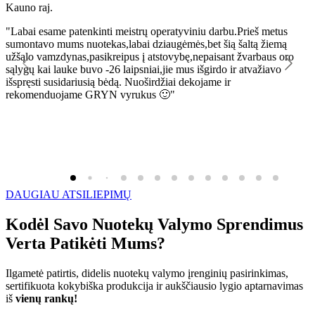
Kauno raj.
K
"Labai esame patenkinti meistrų operatyviniu darbu.Prieš metus
"
sumontavo mums nuotekas,labai dziaugėmės,bet šią šaltą žiemą
l
užšąlo vamzdynas,pasikreipus į atstovybę,nepaisant žvarbaus oro
R
sąlygų kai lauke buvo -26 laipsniai,jie mus išgirdo ir atvažiavo
išspręsti susidariusią bėdą. Nuoširdžiai dekojame ir
rekomenduojame GRYN vyrukus 🙂"
DAUGIAU ATSILIEPIMŲ
Kodėl Savo Nuotekų Valymo Sprendimus
Verta Patikėti Mums?
Ilgametė patirtis, didelis nuotekų valymo įrenginių pasirinkimas,
sertifikuota kokybiška produkcija ir aukščiausio lygio aptarnavimas
iš
vienų rankų!