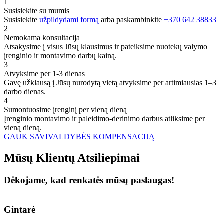
1
Susisiekite su mumis
Susisiekite
užpildydami formą
arba paskambinkite
+370 642 38833
2
Nemokama konsultacija
Atsakysime į visus Jūsų klausimus ir pateiksime nuotekų valymo
įrenginio ir montavimo darbų kainą.
3
Atvyksime per 1-3 dienas
Gavę užklausą į Jūsų nurodytą vietą atvyksime per artimiausias 1–3
darbo dienas.
4
Sumontuosime įrenginį per vieną dieną
Įrenginio montavimo ir paleidimo-derinimo darbus atliksime per
vieną dieną.
GAUK SAVIVALDYBĖS KOMPENSACIJĄ
Mūsų
Klientų
Atsiliepimai
Dėkojame, kad renkatės mūsų paslaugas!
Gintarė