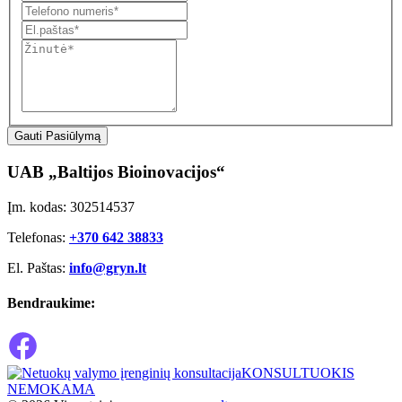
Gauti Pasiūlymą
UAB „Baltijos Bioinovacijos“
Įm. kodas: 302514537
Telefonas:
+370 642 38833
El. Paštas:
info@gryn.lt
Bendraukime:
KONSULTUOKIS
NEMOKAMA