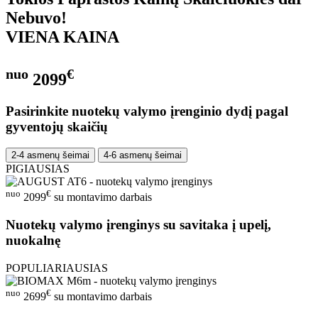
Nebuvo!
VIENA KAINA
nuo
€
2099
Pasirinkite nuotekų valymo įrenginio dydį pagal
gyventojų skaičių
2-4 asmenų šeimai
4-6 asmenų šeimai
PIGIAUSIAS
nuo
€
2099
su montavimo darbais
Nuotekų valymo įrenginys su savitaka į upelį,
nuokalnę
POPULIARIAUSIAS
nuo
€
2699
su montavimo darbais