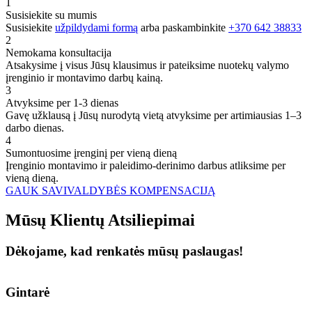
1
Susisiekite su mumis
Susisiekite
užpildydami formą
arba paskambinkite
+370 642 38833
2
Nemokama konsultacija
Atsakysime į visus Jūsų klausimus ir pateiksime nuotekų valymo
įrenginio ir montavimo darbų kainą.
3
Atvyksime per 1-3 dienas
Gavę užklausą į Jūsų nurodytą vietą atvyksime per artimiausias 1–3
darbo dienas.
4
Sumontuosime įrenginį per vieną dieną
Įrenginio montavimo ir paleidimo-derinimo darbus atliksime per
vieną dieną.
GAUK SAVIVALDYBĖS KOMPENSACIJĄ
Mūsų
Klientų
Atsiliepimai
Dėkojame, kad renkatės mūsų paslaugas!
Gintarė