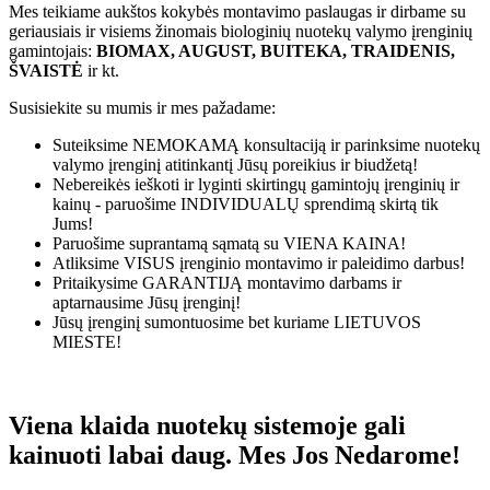
Mes teikiame aukštos kokybės montavimo paslaugas ir dirbame su
geriausiais ir visiems žinomais biologinių nuotekų valymo įrenginių
gamintojais:
BIOMAX, AUGUST, BUITEKA, TRAIDENIS,
ŠVAISTĖ
ir kt.
Susisiekite su mumis ir mes pažadame:
Suteiksime
NEMOKAMĄ
konsultaciją ir parinksime nuotekų
valymo įrenginį atitinkantį Jūsų poreikius ir biudžetą!
Nebereikės ieškoti ir lyginti skirtingų gamintojų įrenginių ir
kainų - paruošime
INDIVIDUALŲ
sprendimą skirtą tik
Jums!
Paruošime suprantamą sąmatą su
VIENA KAINA!
Atliksime
VISUS
įrenginio montavimo ir paleidimo darbus!
Pritaikysime
GARANTIJĄ
montavimo darbams ir
aptarnausime Jūsų įrenginį!
Jūsų įrenginį sumontuosime bet kuriame
LIETUVOS
MIESTE!
Viena klaida nuotekų sistemoje gali
kainuoti labai daug. Mes Jos Nedarome!