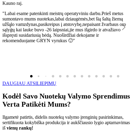
Kauno raj.
K
"Labai esame patenkinti meistrų operatyviniu darbu.Prieš metus
"
sumontavo mums nuotekas,labai dziaugėmės,bet šią šaltą žiemą
l
užšąlo vamzdynas,pasikreipus į atstovybę,nepaisant žvarbaus oro
R
sąlygų kai lauke buvo -26 laipsniai,jie mus išgirdo ir atvažiavo
išspręsti susidariusią bėdą. Nuoširdžiai dekojame ir
rekomenduojame GRYN vyrukus 🙂"
DAUGIAU ATSILIEPIMŲ
Kodėl Savo Nuotekų Valymo Sprendimus
Verta Patikėti Mums?
Ilgametė patirtis, didelis nuotekų valymo įrenginių pasirinkimas,
sertifikuota kokybiška produkcija ir aukščiausio lygio aptarnavimas
iš
vienų rankų!