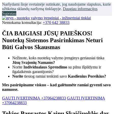
Naršydami šioje svetainėje sutinkate, jog naudojame slapukus, kurie
užtikrina sklandų naršymą tinklapyje.
Daugiau informacijos
Supratau
Nemokama konsultacija:
+370 642 38833
ČIA BAIGIASI JŪSŲ PAIEŠKOS!
Nuotekų Sistemos Pasirinkimas Neturi
Būti Galvos Skausmas
Nežinote, koks nuotekų valymo įrenginys geriausiai tinka
Jūsų Svajonių Namams?
Norite
Individualaus Sprendimo
su pilnu išpildymu ir
ilgalaikėmis garantijomis?
Norite
tiesiog ramiai tenkinti savo
Kasdienius Poreikius?
Mes pasirūpiname viskuo – kad galėtumėte ramiai gyventi savo
namuose.
GAUTI ĮVERTINIMĄ +37064238833
GAUTI ĮVERTINIMĄ
+37064238833
Tokios Paprastos Kainų Skaičiuoklės dar