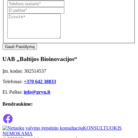
Gauti Pasiūlymą
UAB „Baltijos Bioinovacijos“
Įm. kodas: 302514537
Telefonas:
+370 642 38833
El. Paštas:
info@gryn.lt
Bendraukime:
KONSULTUOKIS
NEMOKAMA