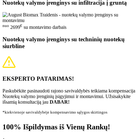
Nuotekų valymo įrenginys su infiltracija į gruntą
nuo
€
2699
su montavimo darbais
Nuotekų valymo įrenginys su techninių nuotekų
siurbline
EKSPERTO PATARIMAS!
Paskubėkite pasinaudoti rajono savivaldybės teikiama kompensacija
Nuotekų valymo įrenginių įsigyjimui ir montavimui. Užsisakykite
išsamią konsultaciją jau
DABAR!
*kiekvienoje savivaldybėje kompensavimo sąlygos skirtingos
100% Išpildymas iš Vienų Rankų!