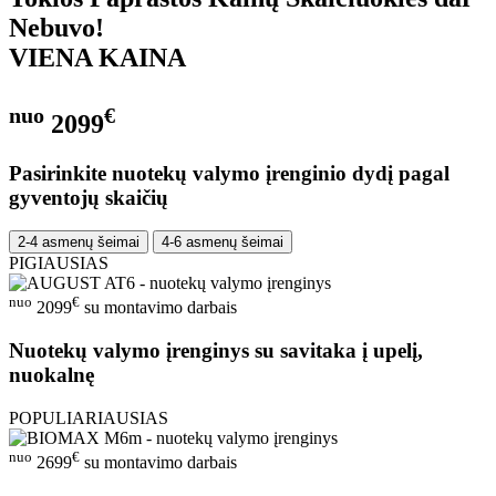
Nebuvo!
VIENA KAINA
nuo
€
2099
Pasirinkite nuotekų valymo įrenginio dydį pagal
gyventojų skaičių
2-4 asmenų šeimai
4-6 asmenų šeimai
PIGIAUSIAS
nuo
€
2099
su montavimo darbais
Nuotekų valymo įrenginys su savitaka į upelį,
nuokalnę
POPULIARIAUSIAS
nuo
€
2699
su montavimo darbais