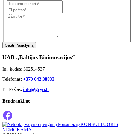
Gauti Pasiūlymą
UAB „Baltijos Bioinovacijos“
Įm. kodas: 302514537
Telefonas:
+370 642 38833
El. Paštas:
info@gryn.lt
Bendraukime:
KONSULTUOKIS
NEMOKAMA