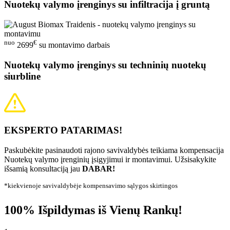
Nuotekų valymo įrenginys su infiltracija į gruntą
nuo
€
2699
su montavimo darbais
Nuotekų valymo įrenginys su techninių nuotekų
siurbline
EKSPERTO PATARIMAS!
Paskubėkite pasinaudoti rajono savivaldybės teikiama kompensacija
Nuotekų valymo įrenginių įsigyjimui ir montavimui. Užsisakykite
išsamią konsultaciją jau
DABAR!
*kiekvienoje savivaldybėje kompensavimo sąlygos skirtingos
100% Išpildymas iš Vienų Rankų!