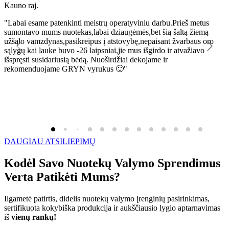
Kauno raj.
K
"Labai esame patenkinti meistrų operatyviniu darbu.Prieš metus
"
sumontavo mums nuotekas,labai dziaugėmės,bet šią šaltą žiemą
l
užšąlo vamzdynas,pasikreipus į atstovybę,nepaisant žvarbaus oro
R
sąlygų kai lauke buvo -26 laipsniai,jie mus išgirdo ir atvažiavo
išspręsti susidariusią bėdą. Nuoširdžiai dekojame ir
rekomenduojame GRYN vyrukus 🙂"
DAUGIAU ATSILIEPIMŲ
Kodėl Savo Nuotekų Valymo Sprendimus
Verta Patikėti Mums?
Ilgametė patirtis, didelis nuotekų valymo įrenginių pasirinkimas,
sertifikuota kokybiška produkcija ir aukščiausio lygio aptarnavimas
iš
vienų rankų!