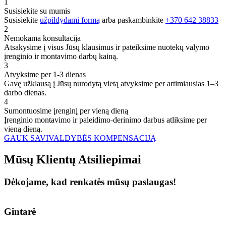
1
Susisiekite su mumis
Susisiekite
užpildydami formą
arba paskambinkite
+370 642 38833
2
Nemokama konsultacija
Atsakysime į visus Jūsų klausimus ir pateiksime nuotekų valymo
įrenginio ir montavimo darbų kainą.
3
Atvyksime per 1-3 dienas
Gavę užklausą į Jūsų nurodytą vietą atvyksime per artimiausias 1–3
darbo dienas.
4
Sumontuosime įrenginį per vieną dieną
Įrenginio montavimo ir paleidimo-derinimo darbus atliksime per
vieną dieną.
GAUK SAVIVALDYBĖS KOMPENSACIJĄ
Mūsų
Klientų
Atsiliepimai
Dėkojame, kad renkatės mūsų paslaugas!
Gintarė