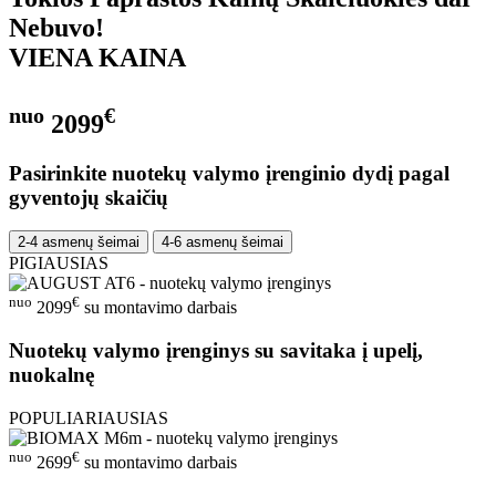
Nebuvo!
VIENA KAINA
nuo
€
2099
Pasirinkite nuotekų valymo įrenginio dydį pagal
gyventojų skaičių
2-4 asmenų šeimai
4-6 asmenų šeimai
PIGIAUSIAS
nuo
€
2099
su montavimo darbais
Nuotekų valymo įrenginys su savitaka į upelį,
nuokalnę
POPULIARIAUSIAS
nuo
€
2699
su montavimo darbais