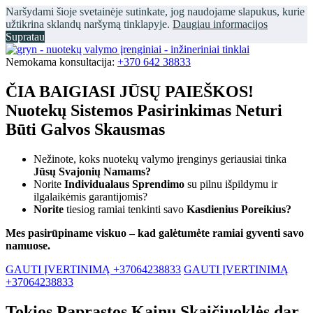
Naršydami šioje svetainėje sutinkate, jog naudojame slapukus, kurie
užtikrina sklandų naršymą tinklapyje.
Daugiau informacijos
Supratau
Nemokama konsultacija:
+370 642 38833
ČIA BAIGIASI JŪSŲ PAIEŠKOS!
Nuotekų Sistemos Pasirinkimas Neturi
Būti Galvos Skausmas
Nežinote, koks nuotekų valymo įrenginys geriausiai tinka
Jūsų Svajonių Namams?
Norite
Individualaus Sprendimo
su pilnu išpildymu ir
ilgalaikėmis garantijomis?
Norite
tiesiog ramiai tenkinti savo
Kasdienius Poreikius?
Mes pasirūpiname viskuo – kad galėtumėte ramiai gyventi savo
namuose.
GAUTI ĮVERTINIMĄ +37064238833
GAUTI ĮVERTINIMĄ
+37064238833
Tokios Paprastos Kainų Skaičiuoklės dar