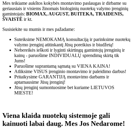
Mes teikiame aukštos kokybės montavimo paslaugas ir dirbame su
geriausiais ir visiems žinomais biologinių nuotekų valymo įrenginių
gamintojais:
BIOMAX, AUGUST, BUITEKA, TRAIDENIS,
ŠVAISTĖ
ir kt.
Susisiekite su mumis ir mes pažadame:
Suteiksime
NEMOKAMĄ
konsultaciją ir parinksime nuotekų
valymo įrenginį atitinkantį Jūsų poreikius ir biudžetą!
Nebereikės ieškoti ir lyginti skirtingų gamintojų įrenginių ir
kainų - paruošime
INDIVIDUALŲ
sprendimą skirtą tik
Jums!
Paruošime suprantamą sąmatą su
VIENA KAINA!
Atliksime
VISUS
įrenginio montavimo ir paleidimo darbus!
Pritaikysime
GARANTIJĄ
montavimo darbams ir
aptarnausime Jūsų įrenginį!
Jūsų įrenginį sumontuosime bet kuriame
LIETUVOS
MIESTE!
Viena klaida nuotekų sistemoje gali
kainuoti labai daug. Mes Jos Nedarome!