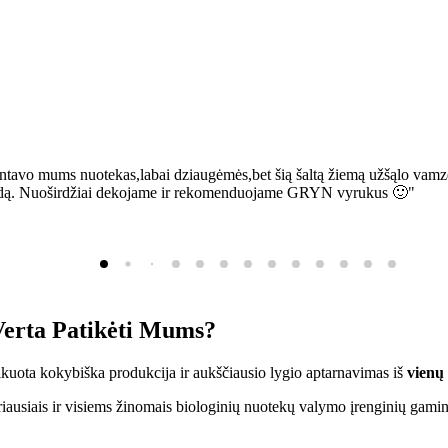
ntavo mums nuotekas,labai dziaugėmės,bet šią šaltą žiemą užšąlo vamzd
sią bėdą. Nuoširdžiai dekojame ir rekomenduojame GRYN vyrukus 🙂"
erta Patikėti Mums?
ifikuota kokybiška produkcija ir aukščiausio lygio aptarnavimas iš
vienų
ausiais ir visiems žinomais biologinių nuotekų valymo įrenginių gamin