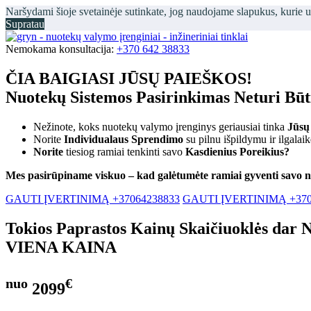
Naršydami šioje svetainėje sutinkate, jog naudojame slapukus, kurie 
Supratau
Nemokama konsultacija:
+370 642 38833
ČIA BAIGIASI JŪSŲ PAIEŠKOS!
Nuotekų Sistemos Pasirinkimas Neturi Bū
Nežinote, koks nuotekų valymo įrenginys geriausiai tinka
Jūsų
Norite
Individualaus Sprendimo
su pilnu išpildymu ir ilgalai
Norite
tiesiog ramiai tenkinti savo
Kasdienius Poreikius?
Mes pasirūpiname viskuo – kad galėtumėte ramiai gyventi savo 
GAUTI ĮVERTINIMĄ +37064238833
GAUTI ĮVERTINIMĄ +370
Tokios Paprastos Kainų Skaičiuoklės dar 
VIENA KAINA
nuo
€
2099