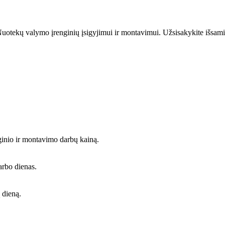
uotekų valymo įrenginių įsigyjimui ir montavimui. Užsisakykite išsami
ginio ir montavimo darbų kainą.
arbo dienas.
 dieną.