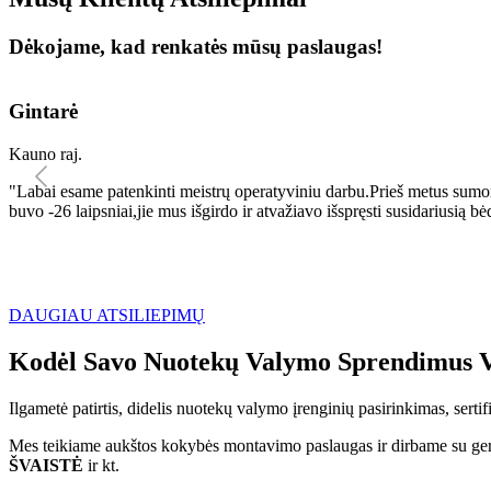
Dėkojame, kad renkatės mūsų paslaugas!
Gintarė
Kauno raj.
"Labai esame patenkinti meistrų operatyviniu darbu.Prieš metus sumo
buvo -26 laipsniai,jie mus išgirdo ir atvažiavo išspręsti susidariu
DAUGIAU ATSILIEPIMŲ
Kodėl Savo Nuotekų Valymo Sprendimus V
Ilgametė patirtis, didelis nuotekų valymo įrenginių pasirinkimas, sert
Mes teikiame aukštos kokybės montavimo paslaugas ir dirbame su geri
ŠVAISTĖ
ir kt.