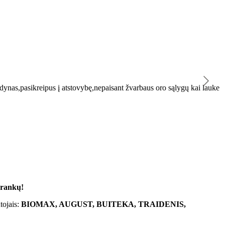
K
ynas,pasikreipus į atstovybę,nepaisant žvarbaus oro sąlygų kai lauke
"
 rankų!
tojais:
BIOMAX, AUGUST, BUITEKA, TRAIDENIS,