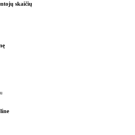
ntojų skaičių
nę
line