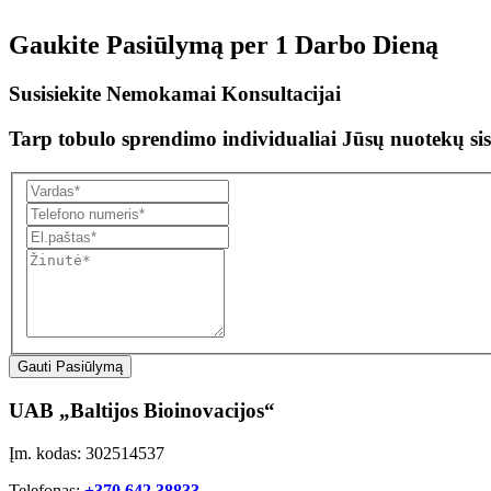
Gaukite Pasiūlymą per
1 Darbo Dieną
Susisiekite Nemokamai Konsultacijai
Tarp tobulo sprendimo individualiai Jūsų nuotekų sis
Gauti Pasiūlymą
UAB „Baltijos Bioinovacijos“
Įm. kodas: 302514537
Telefonas:
+370 642 38833