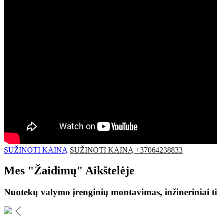
SUŽINOTI KAINĄ
SUŽINOTI KAINĄ +37064238833
Mes
"Žaidimų"
Aikštelėje
Nuotekų valymo įrenginių montavimas, inžineriniai ti