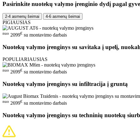
Pasirinkite nuotekų valymo įrenginio dydį pagal gyve
2-4 asmenų šeimai
4-6 asmenų šeimai
PIGIAUSIAS
nuo
€
2099
su montavimo darbais
Nuotekų valymo įrenginys su savitaka į upelį, nuokal
POPULIARIAUSIAS
nuo
€
2699
su montavimo darbais
Nuotekų valymo įrenginys su infiltracija į gruntą
nuo
€
2699
su montavimo darbais
Nuotekų valymo įrenginys su techninių nuotekų siurb