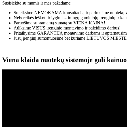
Susisiekite su mumis ir mes pažadame:
Suteiksime
NEMOKAMĄ
konsultaciją ir parinksime nuotekų v
Nebereikės ieškoti ir lyginti skirtingų gamintojų įrenginių ir k
Paruošime suprantamą sąmatą su
VIENA KAINA!
Atliksime
VISUS
įrenginio montavimo ir paleidimo darbus!
Pritaikysime
GARANTIJĄ
montavimo darbams ir aptarnausime
Jūsų įrenginį sumontuosime bet kuriame
LIETUVOS MIESTE
Viena klaida nuotekų sistemoje gali kainu