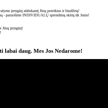
alymo įrenginį atitinkantį Jūsų poreikius ir biudžetą!
ainų - paruošime
INDIVIDUALŲ
sprendimą skirtą tik Jums!
 Jūsų įrenginį!
!
oti labai daug. Mes Jos Nedarome!