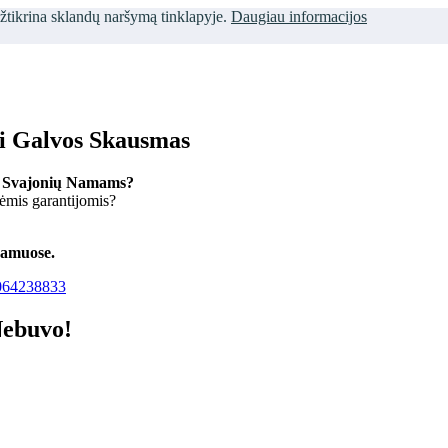
užtikrina sklandų naršymą tinklapyje.
Daugiau informacijos
ti Galvos Skausmas
 Svajonių Namams?
kėmis garantijomis?
namuose.
64238833
Nebuvo!