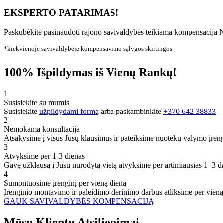
EKSPERTO PATARIMAS!
Paskubėkite pasinaudoti rajono savivaldybės teikiama kompensacija N
*kiekvienoje savivaldybėje kompensavimo sąlygos skirtingos
100% Išpildymas iš Vienų Rankų!
1
Susisiekite su mumis
Susisiekite
užpildydami formą
arba paskambinkite
+370 642 38833
2
Nemokama konsultacija
Atsakysime į visus Jūsų klausimus ir pateiksime nuotekų valymo įren
3
Atvyksime per 1-3 dienas
Gavę užklausą į Jūsų nurodytą vietą atvyksime per artimiausias 1–3 d
4
Sumontuosime įrenginį per vieną dieną
Įrenginio montavimo ir paleidimo-derinimo darbus atliksime per vieną
GAUK SAVIVALDYBĖS KOMPENSACIJĄ
Mūsų
Klientų
Atsiliepimai