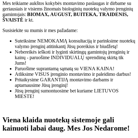
Mes teikiame aukštos kokybės montavimo paslaugas ir dirbame su
geriausiais ir visiems žinomais biologinių nuotekų valymo įrenginių
gamintojais:
BIOMAX, AUGUST, BUITEKA, TRAIDENIS,
ŠVAISTĖ
ir kt.
Susisiekite su mumis ir mes pažadame:
Suteiksime
NEMOKAMĄ
konsultaciją ir parinksime nuotekų
valymo įrenginį atitinkantį Jūsų poreikius ir biudžetą!
Nebereikės ieškoti ir lyginti skirtingų gamintojų įrenginių ir
kainų - paruošime
INDIVIDUALŲ
sprendimą skirtą tik
Jums!
Paruošime suprantamą sąmatą su
VIENA KAINA!
Atliksime
VISUS
įrenginio montavimo ir paleidimo darbus!
Pritaikysime
GARANTIJĄ
montavimo darbams ir
aptarnausime Jūsų įrenginį!
Jūsų įrenginį sumontuosime bet kuriame
LIETUVOS
MIESTE!
Viena klaida nuotekų sistemoje gali
kainuoti labai daug. Mes Jos Nedarome!