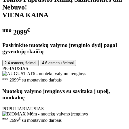
Nebuvo!
VIENA KAINA
nuo
€
2099
Pasirinkite nuotekų valymo įrenginio dydį pagal
gyventojų skaičių
2-4 asmenų šeimai
4-6 asmenų šeimai
PIGIAUSIAS
nuo
€
2099
su montavimo darbais
Nuotekų valymo įrenginys su savitaka į upelį,
nuokalnę
POPULIARIAUSIAS
nuo
€
2699
su montavimo darbais