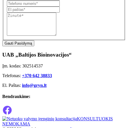
Gauti Pasiūlymą
UAB „Baltijos Bioinovacijos“
Įm. kodas: 302514537
Telefonas:
+370 642 38833
El. Paštas:
info@gryn.lt
Bendraukime:
KONSULTUOKIS
NEMOKAMA