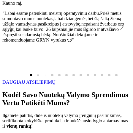
Kauno raj.
K
"Labai esame patenkinti meistrų operatyviniu darbu.Prieš metus
"
sumontavo mums nuotekas,labai dziaugėmės,bet šią šaltą žiemą
l
užšąlo vamzdynas,pasikreipus į atstovybę,nepaisant žvarbaus oro
R
sąlygų kai lauke buvo -26 laipsniai,jie mus išgirdo ir atvažiavo
išspręsti susidariusią bėdą. Nuoširdžiai dekojame ir
rekomenduojame GRYN vyrukus 🙂"
DAUGIAU ATSILIEPIMŲ
Kodėl Savo Nuotekų Valymo Sprendimus
Verta Patikėti Mums?
Ilgametė patirtis, didelis nuotekų valymo įrenginių pasirinkimas,
sertifikuota kokybiška produkcija ir aukščiausio lygio aptarnavimas
iš
vienų rankų!