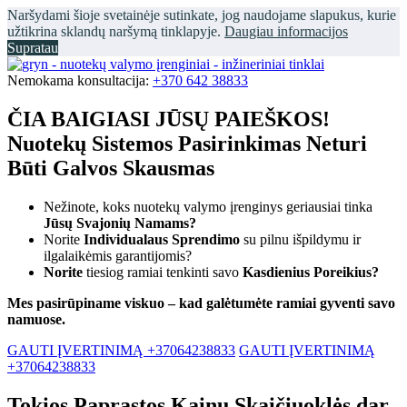
Naršydami šioje svetainėje sutinkate, jog naudojame slapukus, kurie
užtikrina sklandų naršymą tinklapyje.
Daugiau informacijos
Supratau
Nemokama konsultacija:
+370 642 38833
ČIA BAIGIASI JŪSŲ PAIEŠKOS!
Nuotekų Sistemos Pasirinkimas Neturi
Būti Galvos Skausmas
Nežinote, koks nuotekų valymo įrenginys geriausiai tinka
Jūsų Svajonių Namams?
Norite
Individualaus Sprendimo
su pilnu išpildymu ir
ilgalaikėmis garantijomis?
Norite
tiesiog ramiai tenkinti savo
Kasdienius Poreikius?
Mes pasirūpiname viskuo – kad galėtumėte ramiai gyventi savo
namuose.
GAUTI ĮVERTINIMĄ +37064238833
GAUTI ĮVERTINIMĄ
+37064238833
Tokios Paprastos Kainų Skaičiuoklės dar