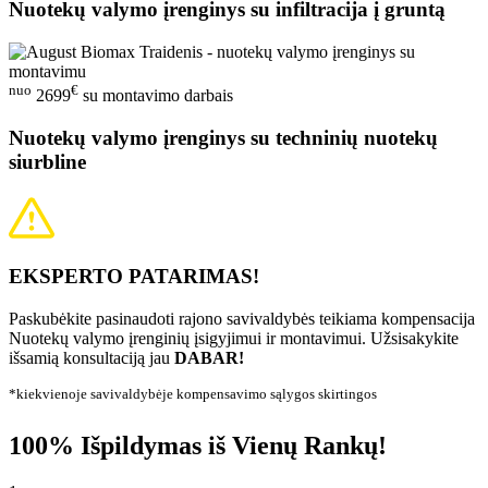
Nuotekų valymo įrenginys su infiltracija į gruntą
nuo
€
2699
su montavimo darbais
Nuotekų valymo įrenginys su techninių nuotekų
siurbline
EKSPERTO PATARIMAS!
Paskubėkite pasinaudoti rajono savivaldybės teikiama kompensacija
Nuotekų valymo įrenginių įsigyjimui ir montavimui. Užsisakykite
išsamią konsultaciją jau
DABAR!
*kiekvienoje savivaldybėje kompensavimo sąlygos skirtingos
100% Išpildymas iš Vienų Rankų!