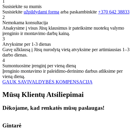
1
Susisiekite su mumis
Susisiekite
užpildydami formą
arba paskambinkite
+370 642 38833
2
Nemokama konsultacija
Atsakysime į visus Jūsų klausimus ir pateiksime nuotekų valymo
įrenginio ir montavimo darbų kainą.
3
Atvyksime per 1-3 dienas
Gavę užklausą į Jūsų nurodytą vietą atvyksime per artimiausias 1–3
darbo dienas.
4
Sumontuosime įrenginį per vieną dieną
Įrenginio montavimo ir paleidimo-derinimo darbus atliksime per
vieną dieną.
GAUK SAVIVALDYBĖS KOMPENSACIJĄ
Mūsų
Klientų
Atsiliepimai
Dėkojame, kad renkatės mūsų paslaugas!
Gintarė