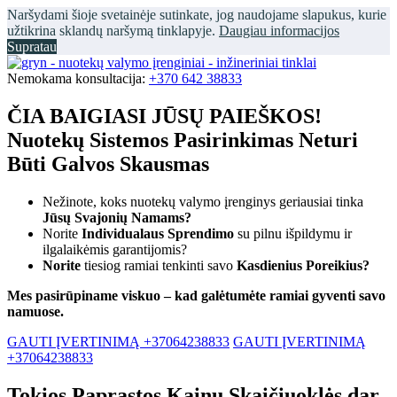
Naršydami šioje svetainėje sutinkate, jog naudojame slapukus, kurie
užtikrina sklandų naršymą tinklapyje.
Daugiau informacijos
Supratau
Nemokama konsultacija:
+370 642 38833
ČIA BAIGIASI JŪSŲ PAIEŠKOS!
Nuotekų Sistemos Pasirinkimas Neturi
Būti Galvos Skausmas
Nežinote, koks nuotekų valymo įrenginys geriausiai tinka
Jūsų Svajonių Namams?
Norite
Individualaus Sprendimo
su pilnu išpildymu ir
ilgalaikėmis garantijomis?
Norite
tiesiog ramiai tenkinti savo
Kasdienius Poreikius?
Mes pasirūpiname viskuo – kad galėtumėte ramiai gyventi savo
namuose.
GAUTI ĮVERTINIMĄ +37064238833
GAUTI ĮVERTINIMĄ
+37064238833
Tokios Paprastos Kainų Skaičiuoklės dar