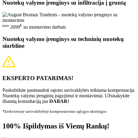
Nuotekų valymo įrenginys su infiltracija į gruntą
nuo
€
2699
su montavimo darbais
Nuotekų valymo įrenginys su techninių nuotekų
siurbline
EKSPERTO PATARIMAS!
Paskubėkite pasinaudoti rajono savivaldybės teikiama kompensacija
Nuotekų valymo įrenginių įsigyjimui ir montavimui. Užsisakykite
išsamią konsultaciją jau
DABAR!
*kiekvienoje savivaldybėje kompensavimo sąlygos skirtingos
100% Išpildymas iš Vienų Rankų!