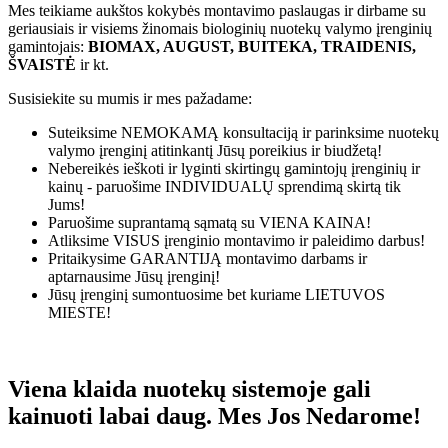
Mes teikiame aukštos kokybės montavimo paslaugas ir dirbame su
geriausiais ir visiems žinomais biologinių nuotekų valymo įrenginių
gamintojais:
BIOMAX, AUGUST, BUITEKA, TRAIDENIS,
ŠVAISTĖ
ir kt.
Susisiekite su mumis ir mes pažadame:
Suteiksime
NEMOKAMĄ
konsultaciją ir parinksime nuotekų
valymo įrenginį atitinkantį Jūsų poreikius ir biudžetą!
Nebereikės ieškoti ir lyginti skirtingų gamintojų įrenginių ir
kainų - paruošime
INDIVIDUALŲ
sprendimą skirtą tik
Jums!
Paruošime suprantamą sąmatą su
VIENA KAINA!
Atliksime
VISUS
įrenginio montavimo ir paleidimo darbus!
Pritaikysime
GARANTIJĄ
montavimo darbams ir
aptarnausime Jūsų įrenginį!
Jūsų įrenginį sumontuosime bet kuriame
LIETUVOS
MIESTE!
Viena klaida nuotekų sistemoje gali
kainuoti labai daug. Mes Jos Nedarome!