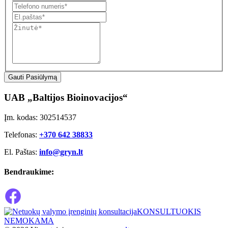
Gauti Pasiūlymą
UAB „Baltijos Bioinovacijos“
Įm. kodas: 302514537
Telefonas:
+370 642 38833
El. Paštas:
info@gryn.lt
Bendraukime:
KONSULTUOKIS
NEMOKAMA