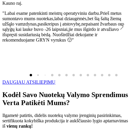
Kauno raj.
K
"Labai esame patenkinti meistrų operatyviniu darbu.Prieš metus
"
sumontavo mums nuotekas,labai dziaugėmės,bet šią šaltą žiemą
l
užšąlo vamzdynas,pasikreipus į atstovybę,nepaisant žvarbaus oro
R
sąlygų kai lauke buvo -26 laipsniai,jie mus išgirdo ir atvažiavo
išspręsti susidariusią bėdą. Nuoširdžiai dekojame ir
rekomenduojame GRYN vyrukus 🙂"
DAUGIAU ATSILIEPIMŲ
Kodėl Savo Nuotekų Valymo Sprendimus
Verta Patikėti Mums?
Ilgametė patirtis, didelis nuotekų valymo įrenginių pasirinkimas,
sertifikuota kokybiška produkcija ir aukščiausio lygio aptarnavimas
iš
vienų rankų!