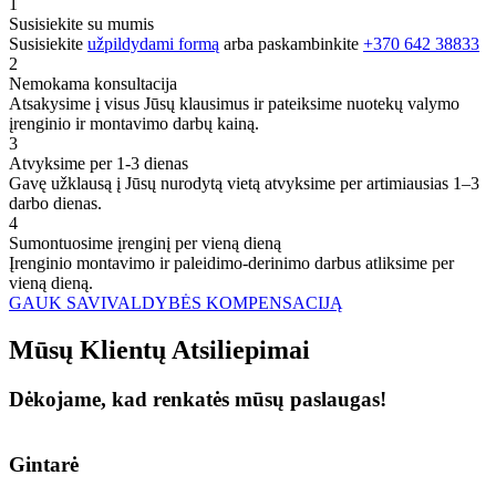
1
Susisiekite su mumis
Susisiekite
užpildydami formą
arba paskambinkite
+370 642 38833
2
Nemokama konsultacija
Atsakysime į visus Jūsų klausimus ir pateiksime nuotekų valymo
įrenginio ir montavimo darbų kainą.
3
Atvyksime per 1-3 dienas
Gavę užklausą į Jūsų nurodytą vietą atvyksime per artimiausias 1–3
darbo dienas.
4
Sumontuosime įrenginį per vieną dieną
Įrenginio montavimo ir paleidimo-derinimo darbus atliksime per
vieną dieną.
GAUK SAVIVALDYBĖS KOMPENSACIJĄ
Mūsų
Klientų
Atsiliepimai
Dėkojame, kad renkatės mūsų paslaugas!
Gintarė