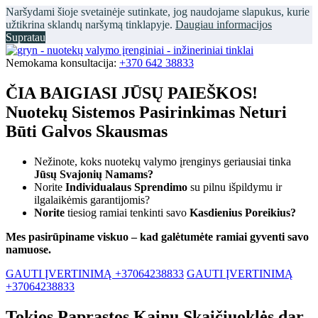
Naršydami šioje svetainėje sutinkate, jog naudojame slapukus, kurie
užtikrina sklandų naršymą tinklapyje.
Daugiau informacijos
Supratau
Nemokama konsultacija:
+370 642 38833
ČIA BAIGIASI JŪSŲ PAIEŠKOS!
Nuotekų Sistemos Pasirinkimas Neturi
Būti Galvos Skausmas
Nežinote, koks nuotekų valymo įrenginys geriausiai tinka
Jūsų Svajonių Namams?
Norite
Individualaus Sprendimo
su pilnu išpildymu ir
ilgalaikėmis garantijomis?
Norite
tiesiog ramiai tenkinti savo
Kasdienius Poreikius?
Mes pasirūpiname viskuo – kad galėtumėte ramiai gyventi savo
namuose.
GAUTI ĮVERTINIMĄ +37064238833
GAUTI ĮVERTINIMĄ
+37064238833
Tokios Paprastos Kainų Skaičiuoklės dar