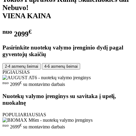
Nebuvo!
VIENA KAINA
nuo
€
2099
Pasirinkite nuotekų valymo įrenginio dydį pagal
gyventojų skaičių
2-4 asmenų šeimai
4-6 asmenų šeimai
PIGIAUSIAS
nuo
€
2099
su montavimo darbais
Nuotekų valymo įrenginys su savitaka į upelį,
nuokalnę
POPULIARIAUSIAS
nuo
€
2699
su montavimo darbais