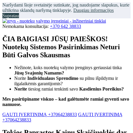
Naršydami šioje svetainėje sutinkate, jog naudojame slapukus, kurie
užtikrina sklandų naršymą tinklapyje.
Daugiau informacijos
Supratau
Nemokama konsultacija:
+370 642 38833
ČIA BAIGIASI JŪSŲ PAIEŠKOS!
Nuotekų Sistemos Pasirinkimas Neturi
Būti Galvos Skausmas
Nežinote, koks nuotekų valymo įrenginys geriausiai tinka
Jūsų Svajonių Namams?
Norite
Individualaus Sprendimo
su pilnu išpildymu ir
ilgalaikėmis garantijomis?
Norite
tiesiog ramiai tenkinti savo
Kasdienius Poreikius?
Mes pasirūpiname viskuo – kad galėtumėte ramiai gyventi savo
namuose.
GAUTI ĮVERTINIMĄ +37064238833
GAUTI ĮVERTINIMĄ
+37064238833
Tokios Paprastos Kainų Skaičiuoklės dar