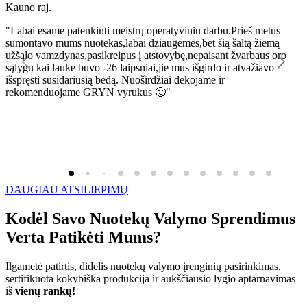
Kauno raj.
K
"Labai esame patenkinti meistrų operatyviniu darbu.Prieš metus
"
sumontavo mums nuotekas,labai dziaugėmės,bet šią šaltą žiemą
l
užšąlo vamzdynas,pasikreipus į atstovybę,nepaisant žvarbaus oro
R
sąlygų kai lauke buvo -26 laipsniai,jie mus išgirdo ir atvažiavo
išspręsti susidariusią bėdą. Nuoširdžiai dekojame ir
rekomenduojame GRYN vyrukus 🙂"
DAUGIAU ATSILIEPIMŲ
Kodėl Savo Nuotekų Valymo Sprendimus
Verta Patikėti Mums?
Ilgametė patirtis, didelis nuotekų valymo įrenginių pasirinkimas,
sertifikuota kokybiška produkcija ir aukščiausio lygio aptarnavimas
iš
vienų rankų!