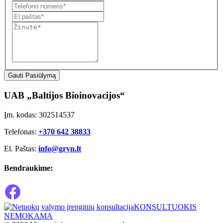
Gauti Pasiūlymą
UAB „Baltijos Bioinovacijos“
Įm. kodas: 302514537
Telefonas:
+370 642 38833
El. Paštas:
info@gryn.lt
Bendraukime:
KONSULTUOKIS
NEMOKAMA