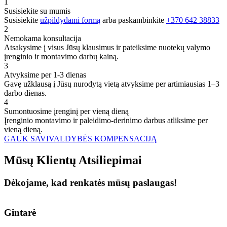
1
Susisiekite su mumis
Susisiekite
užpildydami formą
arba paskambinkite
+370 642 38833
2
Nemokama konsultacija
Atsakysime į visus Jūsų klausimus ir pateiksime nuotekų valymo
įrenginio ir montavimo darbų kainą.
3
Atvyksime per 1-3 dienas
Gavę užklausą į Jūsų nurodytą vietą atvyksime per artimiausias 1–3
darbo dienas.
4
Sumontuosime įrenginį per vieną dieną
Įrenginio montavimo ir paleidimo-derinimo darbus atliksime per
vieną dieną.
GAUK SAVIVALDYBĖS KOMPENSACIJĄ
Mūsų
Klientų
Atsiliepimai
Dėkojame, kad renkatės mūsų paslaugas!
Gintarė