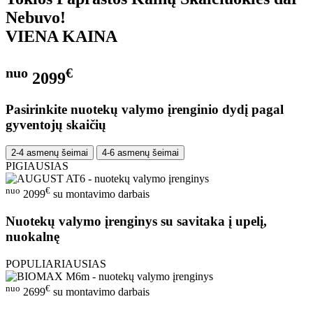
Nebuvo!
VIENA KAINA
nuo
€
2099
Pasirinkite nuotekų valymo įrenginio dydį pagal
gyventojų skaičių
2-4 asmenų šeimai
4-6 asmenų šeimai
PIGIAUSIAS
nuo
€
2099
su montavimo darbais
Nuotekų valymo įrenginys su savitaka į upelį,
nuokalnę
POPULIARIAUSIAS
nuo
€
2699
su montavimo darbais