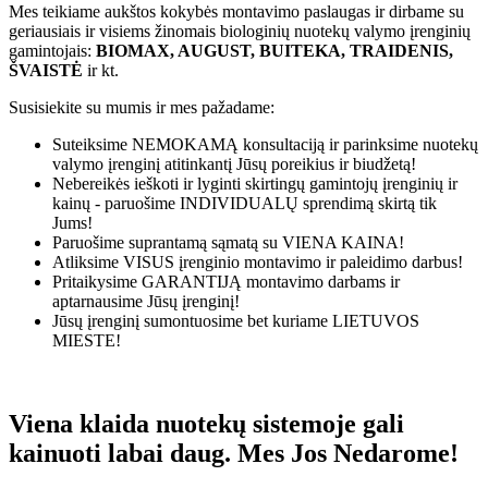
Mes teikiame aukštos kokybės montavimo paslaugas ir dirbame su
geriausiais ir visiems žinomais biologinių nuotekų valymo įrenginių
gamintojais:
BIOMAX, AUGUST, BUITEKA, TRAIDENIS,
ŠVAISTĖ
ir kt.
Susisiekite su mumis ir mes pažadame:
Suteiksime
NEMOKAMĄ
konsultaciją ir parinksime nuotekų
valymo įrenginį atitinkantį Jūsų poreikius ir biudžetą!
Nebereikės ieškoti ir lyginti skirtingų gamintojų įrenginių ir
kainų - paruošime
INDIVIDUALŲ
sprendimą skirtą tik
Jums!
Paruošime suprantamą sąmatą su
VIENA KAINA!
Atliksime
VISUS
įrenginio montavimo ir paleidimo darbus!
Pritaikysime
GARANTIJĄ
montavimo darbams ir
aptarnausime Jūsų įrenginį!
Jūsų įrenginį sumontuosime bet kuriame
LIETUVOS
MIESTE!
Viena klaida nuotekų sistemoje gali
kainuoti labai daug. Mes Jos Nedarome!