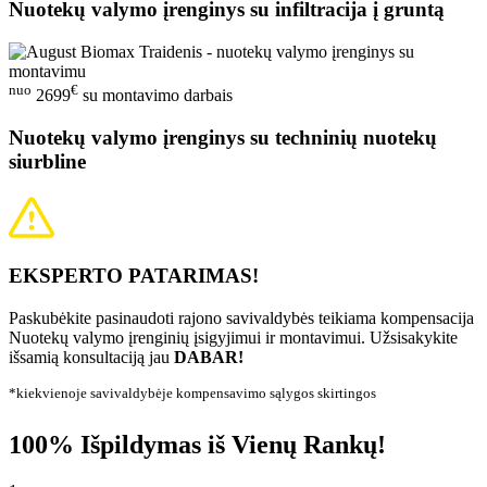
Nuotekų valymo įrenginys su infiltracija į gruntą
nuo
€
2699
su montavimo darbais
Nuotekų valymo įrenginys su techninių nuotekų
siurbline
EKSPERTO PATARIMAS!
Paskubėkite pasinaudoti rajono savivaldybės teikiama kompensacija
Nuotekų valymo įrenginių įsigyjimui ir montavimui. Užsisakykite
išsamią konsultaciją jau
DABAR!
*kiekvienoje savivaldybėje kompensavimo sąlygos skirtingos
100% Išpildymas iš Vienų Rankų!