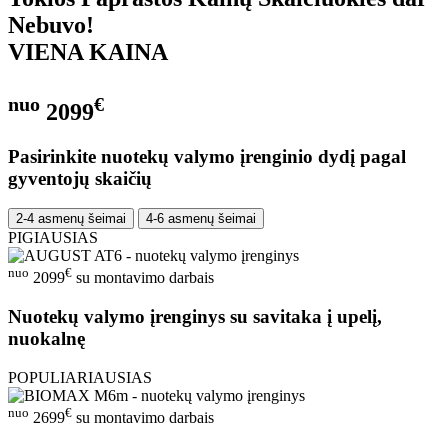
Nebuvo!
VIENA KAINA
nuo
€
2099
Pasirinkite nuotekų valymo įrenginio dydį pagal
gyventojų skaičių
2-4 asmenų šeimai
4-6 asmenų šeimai
PIGIAUSIAS
nuo
€
2099
su montavimo darbais
Nuotekų valymo įrenginys su savitaka į upelį,
nuokalnę
POPULIARIAUSIAS
nuo
€
2699
su montavimo darbais