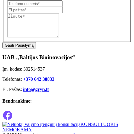
Gauti Pasiūlymą
UAB „Baltijos Bioinovacijos“
Įm. kodas: 302514537
Telefonas:
+370 642 38833
El. Paštas:
info@gryn.lt
Bendraukime:
KONSULTUOKIS
NEMOKAMA