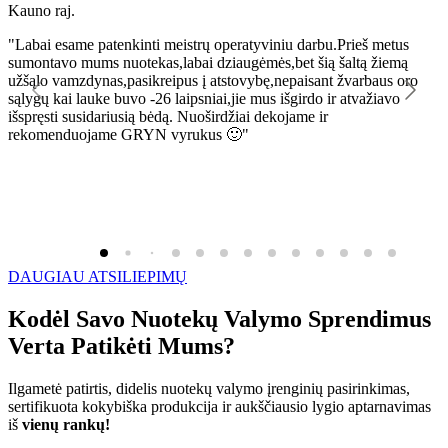
Kauno raj.
K
"Labai esame patenkinti meistrų operatyviniu darbu.Prieš metus
"
sumontavo mums nuotekas,labai dziaugėmės,bet šią šaltą žiemą
l
užšąlo vamzdynas,pasikreipus į atstovybę,nepaisant žvarbaus oro
R
sąlygų kai lauke buvo -26 laipsniai,jie mus išgirdo ir atvažiavo
išspręsti susidariusią bėdą. Nuoširdžiai dekojame ir
rekomenduojame GRYN vyrukus 🙂"
DAUGIAU ATSILIEPIMŲ
Kodėl Savo Nuotekų Valymo Sprendimus
Verta Patikėti Mums?
Ilgametė patirtis, didelis nuotekų valymo įrenginių pasirinkimas,
sertifikuota kokybiška produkcija ir aukščiausio lygio aptarnavimas
iš
vienų rankų!