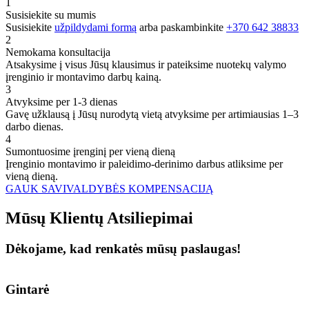
1
Susisiekite su mumis
Susisiekite
užpildydami formą
arba paskambinkite
+370 642 38833
2
Nemokama konsultacija
Atsakysime į visus Jūsų klausimus ir pateiksime nuotekų valymo
įrenginio ir montavimo darbų kainą.
3
Atvyksime per 1-3 dienas
Gavę užklausą į Jūsų nurodytą vietą atvyksime per artimiausias 1–3
darbo dienas.
4
Sumontuosime įrenginį per vieną dieną
Įrenginio montavimo ir paleidimo-derinimo darbus atliksime per
vieną dieną.
GAUK SAVIVALDYBĖS KOMPENSACIJĄ
Mūsų
Klientų
Atsiliepimai
Dėkojame, kad renkatės mūsų paslaugas!
Gintarė