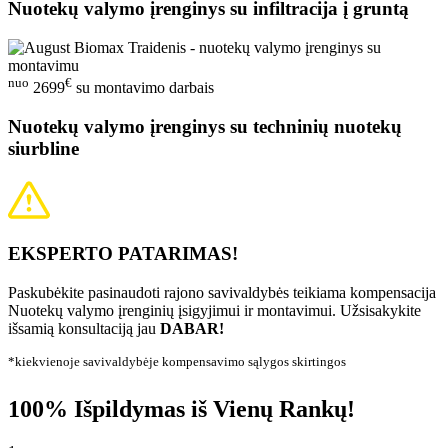
Nuotekų valymo įrenginys su infiltracija į gruntą
nuo
€
2699
su montavimo darbais
Nuotekų valymo įrenginys su techninių nuotekų
siurbline
EKSPERTO PATARIMAS!
Paskubėkite pasinaudoti rajono savivaldybės teikiama kompensacija
Nuotekų valymo įrenginių įsigyjimui ir montavimui. Užsisakykite
išsamią konsultaciją jau
DABAR!
*kiekvienoje savivaldybėje kompensavimo sąlygos skirtingos
100% Išpildymas iš Vienų Rankų!