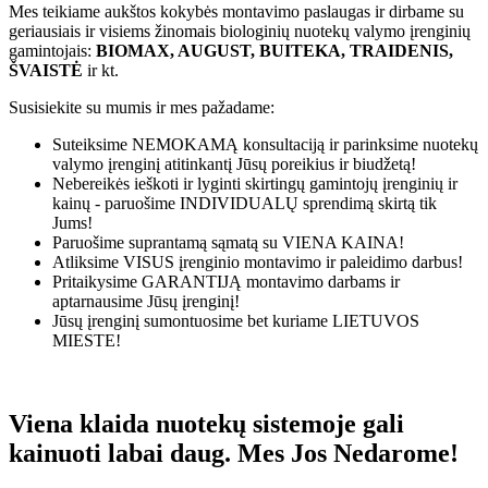
Mes teikiame aukštos kokybės montavimo paslaugas ir dirbame su
geriausiais ir visiems žinomais biologinių nuotekų valymo įrenginių
gamintojais:
BIOMAX, AUGUST, BUITEKA, TRAIDENIS,
ŠVAISTĖ
ir kt.
Susisiekite su mumis ir mes pažadame:
Suteiksime
NEMOKAMĄ
konsultaciją ir parinksime nuotekų
valymo įrenginį atitinkantį Jūsų poreikius ir biudžetą!
Nebereikės ieškoti ir lyginti skirtingų gamintojų įrenginių ir
kainų - paruošime
INDIVIDUALŲ
sprendimą skirtą tik
Jums!
Paruošime suprantamą sąmatą su
VIENA KAINA!
Atliksime
VISUS
įrenginio montavimo ir paleidimo darbus!
Pritaikysime
GARANTIJĄ
montavimo darbams ir
aptarnausime Jūsų įrenginį!
Jūsų įrenginį sumontuosime bet kuriame
LIETUVOS
MIESTE!
Viena klaida nuotekų sistemoje gali
kainuoti labai daug. Mes Jos Nedarome!