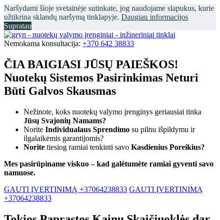
Naršydami šioje svetainėje sutinkate, jog naudojame slapukus, kurie
užtikrina sklandų naršymą tinklapyje.
Daugiau informacijos
Supratau
Nemokama konsultacija:
+370 642 38833
ČIA BAIGIASI JŪSŲ PAIEŠKOS!
Nuotekų Sistemos Pasirinkimas Neturi
Būti Galvos Skausmas
Nežinote, koks nuotekų valymo įrenginys geriausiai tinka
Jūsų Svajonių Namams?
Norite
Individualaus Sprendimo
su pilnu išpildymu ir
ilgalaikėmis garantijomis?
Norite
tiesiog ramiai tenkinti savo
Kasdienius Poreikius?
Mes pasirūpiname viskuo – kad galėtumėte ramiai gyventi savo
namuose.
GAUTI ĮVERTINIMĄ +37064238833
GAUTI ĮVERTINIMĄ
+37064238833
Tokios Paprastos Kainų Skaičiuoklės dar