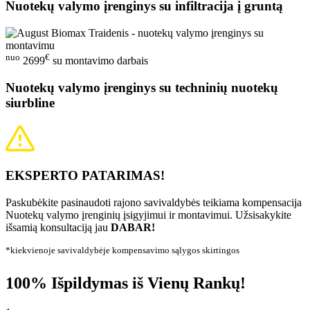
Nuotekų valymo įrenginys su infiltracija į gruntą
nuo
€
2699
su montavimo darbais
Nuotekų valymo įrenginys su techninių nuotekų
siurbline
EKSPERTO PATARIMAS!
Paskubėkite pasinaudoti rajono savivaldybės teikiama kompensacija
Nuotekų valymo įrenginių įsigyjimui ir montavimui. Užsisakykite
išsamią konsultaciją jau
DABAR!
*kiekvienoje savivaldybėje kompensavimo sąlygos skirtingos
100% Išpildymas iš Vienų Rankų!