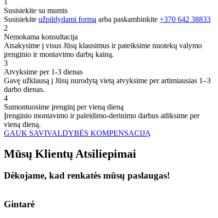
1
Susisiekite su mumis
Susisiekite
užpildydami formą
arba paskambinkite
+370 642 38833
2
Nemokama konsultacija
Atsakysime į visus Jūsų klausimus ir pateiksime nuotekų valymo
įrenginio ir montavimo darbų kainą.
3
Atvyksime per 1-3 dienas
Gavę užklausą į Jūsų nurodytą vietą atvyksime per artimiausias 1–3
darbo dienas.
4
Sumontuosime įrenginį per vieną dieną
Įrenginio montavimo ir paleidimo-derinimo darbus atliksime per
vieną dieną.
GAUK SAVIVALDYBĖS KOMPENSACIJĄ
Mūsų
Klientų
Atsiliepimai
Dėkojame, kad renkatės mūsų paslaugas!
Gintarė