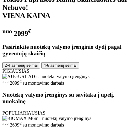
Nebuvo!
VIENA KAINA
nuo
€
2099
Pasirinkite nuotekų valymo įrenginio dydį pagal
gyventojų skaičių
2-4 asmenų šeimai
4-6 asmenų šeimai
PIGIAUSIAS
nuo
€
2099
su montavimo darbais
Nuotekų valymo įrenginys su savitaka į upelį,
nuokalnę
POPULIARIAUSIAS
nuo
€
2699
su montavimo darbais