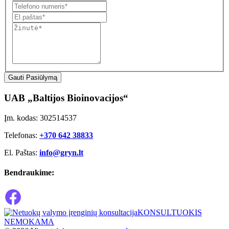
Gauti Pasiūlymą
UAB „Baltijos Bioinovacijos“
Įm. kodas: 302514537
Telefonas:
+370 642 38833
El. Paštas:
info@gryn.lt
Bendraukime:
KONSULTUOKIS
NEMOKAMA