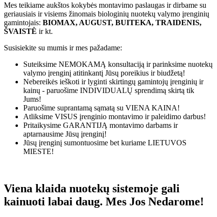
Mes teikiame aukštos kokybės montavimo paslaugas ir dirbame su
geriausiais ir visiems žinomais biologinių nuotekų valymo įrenginių
gamintojais:
BIOMAX, AUGUST, BUITEKA, TRAIDENIS,
ŠVAISTĖ
ir kt.
Susisiekite su mumis ir mes pažadame:
Suteiksime
NEMOKAMĄ
konsultaciją ir parinksime nuotekų
valymo įrenginį atitinkantį Jūsų poreikius ir biudžetą!
Nebereikės ieškoti ir lyginti skirtingų gamintojų įrenginių ir
kainų - paruošime
INDIVIDUALŲ
sprendimą skirtą tik
Jums!
Paruošime suprantamą sąmatą su
VIENA KAINA!
Atliksime
VISUS
įrenginio montavimo ir paleidimo darbus!
Pritaikysime
GARANTIJĄ
montavimo darbams ir
aptarnausime Jūsų įrenginį!
Jūsų įrenginį sumontuosime bet kuriame
LIETUVOS
MIESTE!
Viena klaida nuotekų sistemoje gali
kainuoti labai daug. Mes Jos Nedarome!