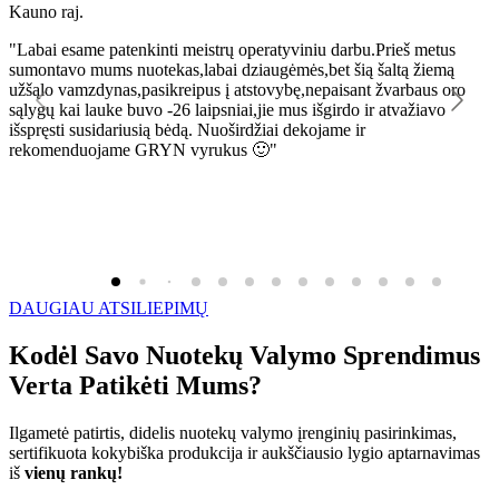
Kauno raj.
K
"Labai esame patenkinti meistrų operatyviniu darbu.Prieš metus
"
sumontavo mums nuotekas,labai dziaugėmės,bet šią šaltą žiemą
l
užšąlo vamzdynas,pasikreipus į atstovybę,nepaisant žvarbaus oro
R
sąlygų kai lauke buvo -26 laipsniai,jie mus išgirdo ir atvažiavo
išspręsti susidariusią bėdą. Nuoširdžiai dekojame ir
rekomenduojame GRYN vyrukus 🙂"
DAUGIAU ATSILIEPIMŲ
Kodėl Savo Nuotekų Valymo Sprendimus
Verta Patikėti Mums?
Ilgametė patirtis, didelis nuotekų valymo įrenginių pasirinkimas,
sertifikuota kokybiška produkcija ir aukščiausio lygio aptarnavimas
iš
vienų rankų!