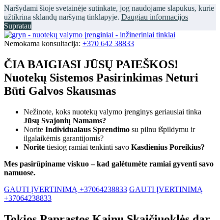
Naršydami šioje svetainėje sutinkate, jog naudojame slapukus, kurie
užtikrina sklandų naršymą tinklapyje.
Daugiau informacijos
Supratau
Nemokama konsultacija:
+370 642 38833
ČIA BAIGIASI JŪSŲ PAIEŠKOS!
Nuotekų Sistemos Pasirinkimas Neturi
Būti Galvos Skausmas
Nežinote, koks nuotekų valymo įrenginys geriausiai tinka
Jūsų Svajonių Namams?
Norite
Individualaus Sprendimo
su pilnu išpildymu ir
ilgalaikėmis garantijomis?
Norite
tiesiog ramiai tenkinti savo
Kasdienius Poreikius?
Mes pasirūpiname viskuo – kad galėtumėte ramiai gyventi savo
namuose.
GAUTI ĮVERTINIMĄ +37064238833
GAUTI ĮVERTINIMĄ
+37064238833
Tokios Paprastos Kainų Skaičiuoklės dar