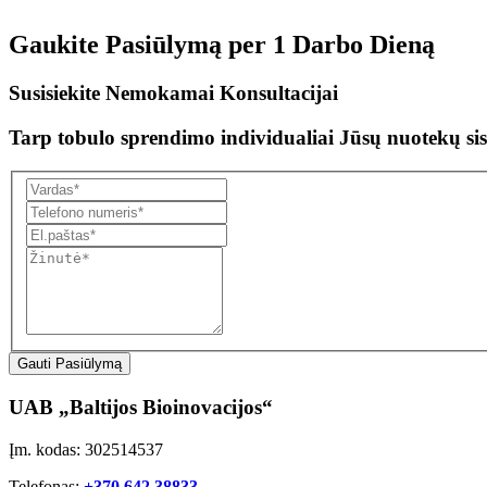
Gaukite Pasiūlymą per
1 Darbo Dieną
Susisiekite Nemokamai Konsultacijai
Tarp tobulo sprendimo individualiai Jūsų nuotekų sis
Gauti Pasiūlymą
UAB „Baltijos Bioinovacijos“
Įm. kodas: 302514537
Telefonas:
+370 642 38833