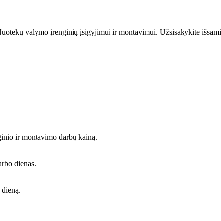
uotekų valymo įrenginių įsigyjimui ir montavimui. Užsisakykite išsami
ginio ir montavimo darbų kainą.
arbo dienas.
 dieną.