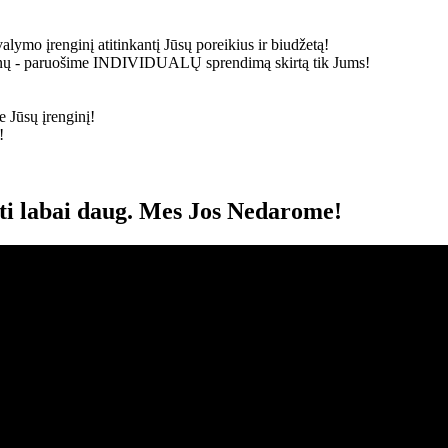
alymo įrenginį atitinkantį Jūsų poreikius ir biudžetą!
ainų - paruošime
INDIVIDUALŲ
sprendimą skirtą tik Jums!
 Jūsų įrenginį!
!
oti labai daug. Mes Jos Nedarome!