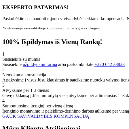
EKSPERTO PATARIMAS!
Paskubėkite pasinaudoti rajono savivaldybės teikiama kompensacija N
*kiekvienoje savivaldybėje kompensavimo sąlygos skirtingos
100% Išpildymas iš Vienų Rankų!
1
Susisiekite su mumis
Susisiekite
užpildydami formą
arba paskambinkite
+370 642 38833
2
Nemokama konsultacija
Atsakysime į visus Jūsų klausimus ir pateiksime nuotekų valymo įren
3
Atvyksime per 1-3 dienas
Gavę užklausą į Jūsų nurodytą vietą atvyksime per artimiausias 1–3 d
4
Sumontuosime įrenginį per vieną dieną
Įrenginio montavimo ir paleidimo-derinimo darbus atliksime per vieną
GAUK SAVIVALDYBĖS KOMPENSACIJĄ
Mūsų
Klientų
Atsiliepimai