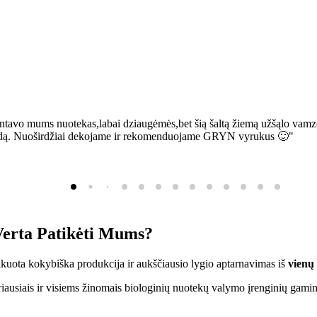
ntavo mums nuotekas,labai dziaugėmės,bet šią šaltą žiemą užšąlo vamzd
sią bėdą. Nuoširdžiai dekojame ir rekomenduojame GRYN vyrukus 🙂"
erta Patikėti Mums?
ifikuota kokybiška produkcija ir aukščiausio lygio aptarnavimas iš
vienų
ausiais ir visiems žinomais biologinių nuotekų valymo įrenginių gamin