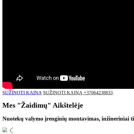
SUŽINOTI KAINĄ
SUŽINOTI KAINĄ +37064238833
Mes
"Žaidimų"
Aikštelėje
Nuotekų valymo įrenginių montavimas, inžineriniai ti