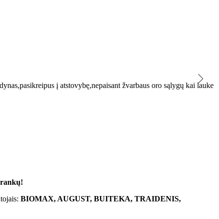
K
ynas,pasikreipus į atstovybę,nepaisant žvarbaus oro sąlygų kai lauke
"
 rankų!
tojais:
BIOMAX, AUGUST, BUITEKA, TRAIDENIS,