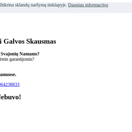
užtikrina sklandų naršymą tinklapyje.
Daugiau informacijos
ti Galvos Skausmas
 Svajonių Namams?
kėmis garantijomis?
namuose.
64238833
Nebuvo!