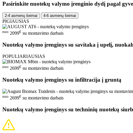
Pasirinkite nuotekų valymo įrenginio dydį pagal gyve
2-4 asmenų šeimai
4-6 asmenų šeimai
PIGIAUSIAS
nuo
€
2099
su montavimo darbais
Nuotekų valymo įrenginys su savitaka į upelį, nuokal
POPULIARIAUSIAS
nuo
€
2699
su montavimo darbais
Nuotekų valymo įrenginys su infiltracija į gruntą
nuo
€
2699
su montavimo darbais
Nuotekų valymo įrenginys su techninių nuotekų siurb