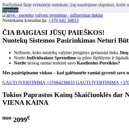
Naršydami šioje svetainėje sutinkate, jog naudojame slapukus, kurie 
Supratau
Nemokama konsultacija:
+370 642 38833
ČIA BAIGIASI JŪSŲ PAIEŠKOS!
Nuotekų Sistemos Pasirinkimas Neturi Bū
Nežinote, koks nuotekų valymo įrenginys geriausiai tinka
Jūsų
Norite
Individualaus Sprendimo
su pilnu išpildymu ir ilgalai
Norite
tiesiog ramiai tenkinti savo
Kasdienius Poreikius?
Mes pasirūpiname viskuo – kad galėtumėte ramiai gyventi savo 
GAUTI ĮVERTINIMĄ +37064238833
GAUTI ĮVERTINIMĄ +370
Tokios Paprastos Kainų Skaičiuoklės dar 
VIENA KAINA
nuo
€
2099