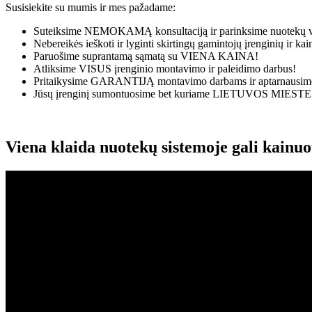
Susisiekite su mumis ir mes pažadame:
Suteiksime
NEMOKAMĄ
konsultaciją ir parinksime nuotekų v
Nebereikės ieškoti ir lyginti skirtingų gamintojų įrenginių ir k
Paruošime suprantamą sąmatą su
VIENA KAINA!
Atliksime
VISUS
įrenginio montavimo ir paleidimo darbus!
Pritaikysime
GARANTIJĄ
montavimo darbams ir aptarnausime
Jūsų įrenginį sumontuosime bet kuriame
LIETUVOS MIESTE
Viena klaida nuotekų sistemoje gali kainu