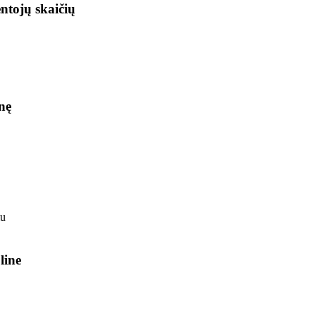
ntojų skaičių
nę
line