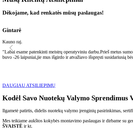
Dėkojame, kad renkatės mūsų paslaugas!
Gintarė
Kauno raj.
"Labai esame patenkinti meistrų operatyviniu darbu.Prieš metus sumo
buvo -26 laipsniai,jie mus išgirdo ir atvažiavo išspręsti susidariu
DAUGIAU ATSILIEPIMŲ
Kodėl Savo Nuotekų Valymo Sprendimus V
Ilgametė patirtis, didelis nuotekų valymo įrenginių pasirinkimas, sert
Mes teikiame aukštos kokybės montavimo paslaugas ir dirbame su geri
ŠVAISTĖ
ir kt.