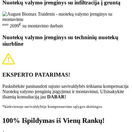
Nuotekų valymo įrenginys su infiltracija į gruntą
nuo
€
2699
su montavimo darbais
Nuotekų valymo įrenginys su techninių nuotekų
siurbline
EKSPERTO PATARIMAS!
Paskubėkite pasinaudoti rajono savivaldybės teikiama kompensacija
Nuotekų valymo įrenginių įsigyjimui ir montavimui. Užsisakykite
išsamią konsultaciją jau
DABAR!
*kiekvienoje savivaldybėje kompensavimo sąlygos skirtingos
100% Išpildymas iš Vienų Rankų!