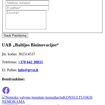
Gauti Pasiūlymą
UAB „Baltijos Bioinovacijos“
Įm. kodas: 302514537
Telefonas:
+370 642 38833
El. Paštas:
info@gryn.lt
Bendraukime:
KONSULTUOKIS
NEMOKAMA