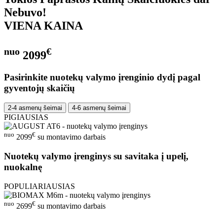
Nebuvo!
VIENA KAINA
nuo
€
2099
Pasirinkite nuotekų valymo įrenginio dydį pagal
gyventojų skaičių
2-4 asmenų šeimai
4-6 asmenų šeimai
PIGIAUSIAS
nuo
€
2099
su montavimo darbais
Nuotekų valymo įrenginys su savitaka į upelį,
nuokalnę
POPULIARIAUSIAS
nuo
€
2699
su montavimo darbais