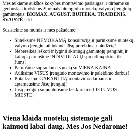
Mes teikiame aukštos kokybės montavimo paslaugas ir dirbame su
geriausiais ir visiems žinomais biologinių nuotekų valymo įrenginių
gamintojais:
BIOMAX, AUGUST, BUITEKA, TRAIDENIS,
ŠVAISTĖ
ir kt.
Susisiekite su mumis ir mes pažadame:
Suteiksime
NEMOKAMĄ
konsultaciją ir parinksime nuotekų
valymo įrenginį atitinkantį Jūsų poreikius ir biudžetą!
Nebereikės ieškoti ir lyginti skirtingų gamintojų įrenginių ir
kainų - paruošime
INDIVIDUALŲ
sprendimą skirtą tik
Jums!
Paruošime suprantamą sąmatą su
VIENA KAINA!
Atliksime
VISUS
įrenginio montavimo ir paleidimo darbus!
Pritaikysime
GARANTIJĄ
montavimo darbams ir
aptarnausime Jūsų įrenginį!
Jūsų įrenginį sumontuosime bet kuriame
LIETUVOS
MIESTE!
Viena klaida nuotekų sistemoje gali
kainuoti labai daug. Mes Jos Nedarome!