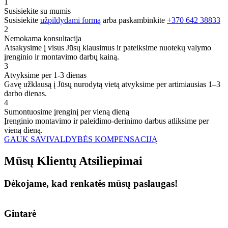
1
Susisiekite su mumis
Susisiekite
užpildydami formą
arba paskambinkite
+370 642 38833
2
Nemokama konsultacija
Atsakysime į visus Jūsų klausimus ir pateiksime nuotekų valymo
įrenginio ir montavimo darbų kainą.
3
Atvyksime per 1-3 dienas
Gavę užklausą į Jūsų nurodytą vietą atvyksime per artimiausias 1–3
darbo dienas.
4
Sumontuosime įrenginį per vieną dieną
Įrenginio montavimo ir paleidimo-derinimo darbus atliksime per
vieną dieną.
GAUK SAVIVALDYBĖS KOMPENSACIJĄ
Mūsų
Klientų
Atsiliepimai
Dėkojame, kad renkatės mūsų paslaugas!
Gintarė