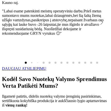
Kauno raj.
K
"Labai esame patenkinti meistrų operatyviniu darbu.Prieš metus
"
sumontavo mums nuotekas,labai dziaugėmės,bet šią šaltą žiemą
l
užšąlo vamzdynas,pasikreipus į atstovybę,nepaisant žvarbaus oro
R
sąlygų kai lauke buvo -26 laipsniai,jie mus išgirdo ir atvažiavo
išspręsti susidariusią bėdą. Nuoširdžiai dekojame ir
rekomenduojame GRYN vyrukus 🙂"
DAUGIAU ATSILIEPIMŲ
Kodėl Savo Nuotekų Valymo Sprendimus
Verta Patikėti Mums?
Ilgametė patirtis, didelis nuotekų valymo įrenginių pasirinkimas,
sertifikuota kokybiška produkcija ir aukščiausio lygio aptarnavimas
iš
vienų rankų!