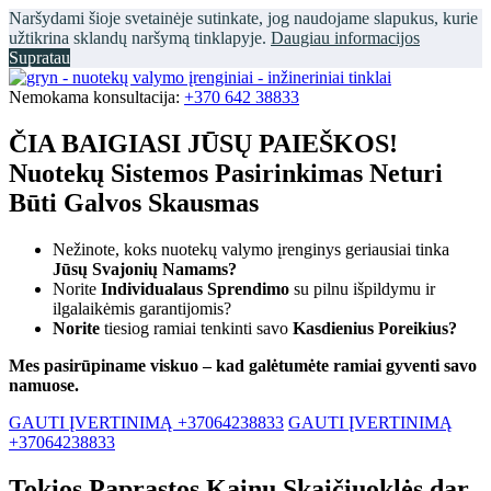
Naršydami šioje svetainėje sutinkate, jog naudojame slapukus, kurie
užtikrina sklandų naršymą tinklapyje.
Daugiau informacijos
Supratau
Nemokama konsultacija:
+370 642 38833
ČIA BAIGIASI JŪSŲ PAIEŠKOS!
Nuotekų Sistemos Pasirinkimas Neturi
Būti Galvos Skausmas
Nežinote, koks nuotekų valymo įrenginys geriausiai tinka
Jūsų Svajonių Namams?
Norite
Individualaus Sprendimo
su pilnu išpildymu ir
ilgalaikėmis garantijomis?
Norite
tiesiog ramiai tenkinti savo
Kasdienius Poreikius?
Mes pasirūpiname viskuo – kad galėtumėte ramiai gyventi savo
namuose.
GAUTI ĮVERTINIMĄ +37064238833
GAUTI ĮVERTINIMĄ
+37064238833
Tokios Paprastos Kainų Skaičiuoklės dar