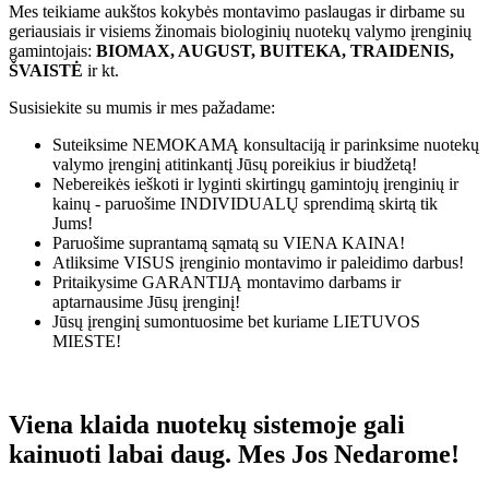
Mes teikiame aukštos kokybės montavimo paslaugas ir dirbame su
geriausiais ir visiems žinomais biologinių nuotekų valymo įrenginių
gamintojais:
BIOMAX, AUGUST, BUITEKA, TRAIDENIS,
ŠVAISTĖ
ir kt.
Susisiekite su mumis ir mes pažadame:
Suteiksime
NEMOKAMĄ
konsultaciją ir parinksime nuotekų
valymo įrenginį atitinkantį Jūsų poreikius ir biudžetą!
Nebereikės ieškoti ir lyginti skirtingų gamintojų įrenginių ir
kainų - paruošime
INDIVIDUALŲ
sprendimą skirtą tik
Jums!
Paruošime suprantamą sąmatą su
VIENA KAINA!
Atliksime
VISUS
įrenginio montavimo ir paleidimo darbus!
Pritaikysime
GARANTIJĄ
montavimo darbams ir
aptarnausime Jūsų įrenginį!
Jūsų įrenginį sumontuosime bet kuriame
LIETUVOS
MIESTE!
Viena klaida nuotekų sistemoje gali
kainuoti labai daug. Mes Jos Nedarome!