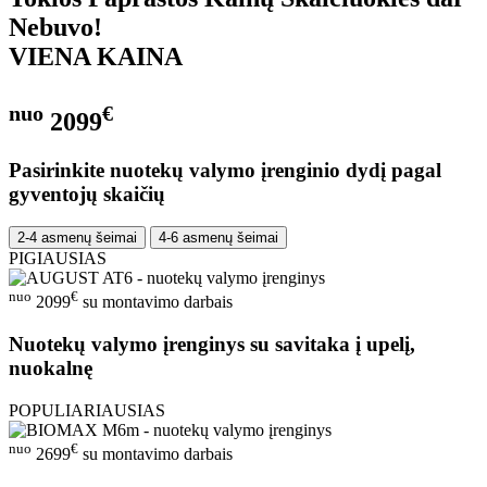
Nebuvo!
VIENA KAINA
nuo
€
2099
Pasirinkite nuotekų valymo įrenginio dydį pagal
gyventojų skaičių
2-4 asmenų šeimai
4-6 asmenų šeimai
PIGIAUSIAS
nuo
€
2099
su montavimo darbais
Nuotekų valymo įrenginys su savitaka į upelį,
nuokalnę
POPULIARIAUSIAS
nuo
€
2699
su montavimo darbais