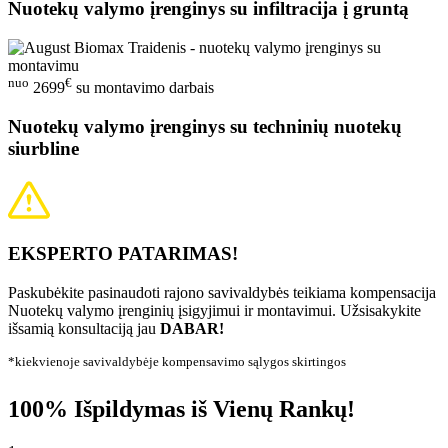
Nuotekų valymo įrenginys su infiltracija į gruntą
nuo
€
2699
su montavimo darbais
Nuotekų valymo įrenginys su techninių nuotekų
siurbline
EKSPERTO PATARIMAS!
Paskubėkite pasinaudoti rajono savivaldybės teikiama kompensacija
Nuotekų valymo įrenginių įsigyjimui ir montavimui. Užsisakykite
išsamią konsultaciją jau
DABAR!
*kiekvienoje savivaldybėje kompensavimo sąlygos skirtingos
100% Išpildymas iš Vienų Rankų!