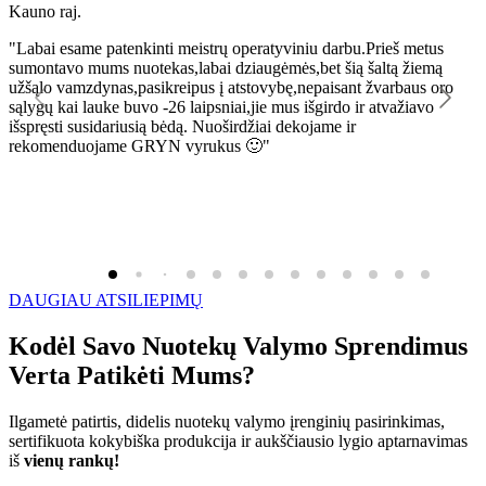
Kauno raj.
K
"Labai esame patenkinti meistrų operatyviniu darbu.Prieš metus
"
sumontavo mums nuotekas,labai dziaugėmės,bet šią šaltą žiemą
l
užšąlo vamzdynas,pasikreipus į atstovybę,nepaisant žvarbaus oro
R
sąlygų kai lauke buvo -26 laipsniai,jie mus išgirdo ir atvažiavo
išspręsti susidariusią bėdą. Nuoširdžiai dekojame ir
rekomenduojame GRYN vyrukus 🙂"
DAUGIAU ATSILIEPIMŲ
Kodėl Savo Nuotekų Valymo Sprendimus
Verta Patikėti Mums?
Ilgametė patirtis, didelis nuotekų valymo įrenginių pasirinkimas,
sertifikuota kokybiška produkcija ir aukščiausio lygio aptarnavimas
iš
vienų rankų!