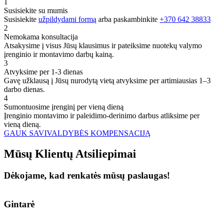
1
Susisiekite su mumis
Susisiekite
užpildydami formą
arba paskambinkite
+370 642 38833
2
Nemokama konsultacija
Atsakysime į visus Jūsų klausimus ir pateiksime nuotekų valymo
įrenginio ir montavimo darbų kainą.
3
Atvyksime per 1-3 dienas
Gavę užklausą į Jūsų nurodytą vietą atvyksime per artimiausias 1–3
darbo dienas.
4
Sumontuosime įrenginį per vieną dieną
Įrenginio montavimo ir paleidimo-derinimo darbus atliksime per
vieną dieną.
GAUK SAVIVALDYBĖS KOMPENSACIJĄ
Mūsų
Klientų
Atsiliepimai
Dėkojame, kad renkatės mūsų paslaugas!
Gintarė