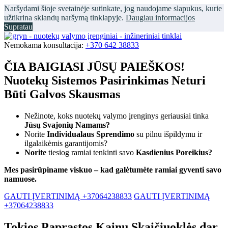
Naršydami šioje svetainėje sutinkate, jog naudojame slapukus, kurie
užtikrina sklandų naršymą tinklapyje.
Daugiau informacijos
Supratau
Nemokama konsultacija:
+370 642 38833
ČIA BAIGIASI JŪSŲ PAIEŠKOS!
Nuotekų Sistemos Pasirinkimas Neturi
Būti Galvos Skausmas
Nežinote, koks nuotekų valymo įrenginys geriausiai tinka
Jūsų Svajonių Namams?
Norite
Individualaus Sprendimo
su pilnu išpildymu ir
ilgalaikėmis garantijomis?
Norite
tiesiog ramiai tenkinti savo
Kasdienius Poreikius?
Mes pasirūpiname viskuo – kad galėtumėte ramiai gyventi savo
namuose.
GAUTI ĮVERTINIMĄ +37064238833
GAUTI ĮVERTINIMĄ
+37064238833
Tokios Paprastos Kainų Skaičiuoklės dar