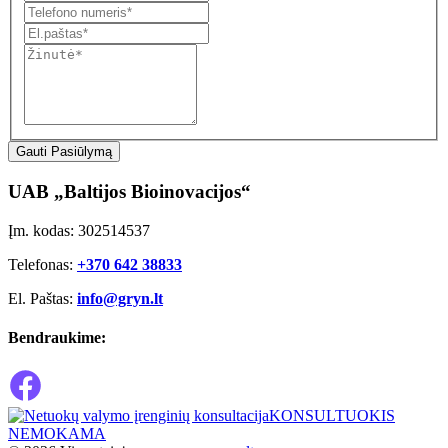
Gauti Pasiūlymą
UAB „Baltijos Bioinovacijos“
Įm. kodas: 302514537
Telefonas:
+370 642 38833
El. Paštas:
info@gryn.lt
Bendraukime:
KONSULTUOKIS
NEMOKAMA