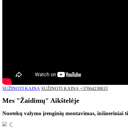
SUŽINOTI KAINĄ
SUŽINOTI KAINĄ +37064238833
Mes
"Žaidimų"
Aikštelėje
Nuotekų valymo įrenginių montavimas, inžineriniai ti