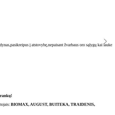
K
ynas,pasikreipus į atstovybę,nepaisant žvarbaus oro sąlygų kai lauke
"
 rankų!
tojais:
BIOMAX, AUGUST, BUITEKA, TRAIDENIS,