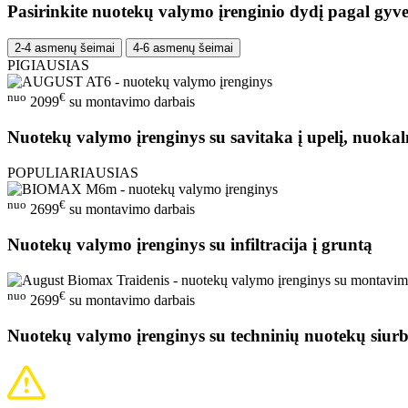
Pasirinkite nuotekų valymo įrenginio dydį pagal gyve
2-4 asmenų šeimai
4-6 asmenų šeimai
PIGIAUSIAS
nuo
€
2099
su montavimo darbais
Nuotekų valymo įrenginys su savitaka į upelį, nuokal
POPULIARIAUSIAS
nuo
€
2699
su montavimo darbais
Nuotekų valymo įrenginys su infiltracija į gruntą
nuo
€
2699
su montavimo darbais
Nuotekų valymo įrenginys su techninių nuotekų siurb