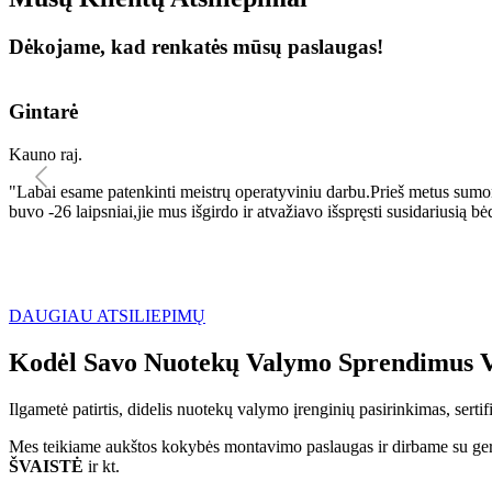
Dėkojame, kad renkatės mūsų paslaugas!
Gintarė
Kauno raj.
"Labai esame patenkinti meistrų operatyviniu darbu.Prieš metus sumo
buvo -26 laipsniai,jie mus išgirdo ir atvažiavo išspręsti susidariu
DAUGIAU ATSILIEPIMŲ
Kodėl Savo Nuotekų Valymo Sprendimus V
Ilgametė patirtis, didelis nuotekų valymo įrenginių pasirinkimas, sert
Mes teikiame aukštos kokybės montavimo paslaugas ir dirbame su geri
ŠVAISTĖ
ir kt.