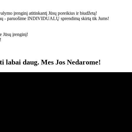
alymo įrenginį atitinkantį Jūsų poreikius ir biudžetą!
ainų - paruošime
INDIVIDUALŲ
sprendimą skirtą tik Jums!
 Jūsų įrenginį!
!
oti labai daug. Mes Jos Nedarome!