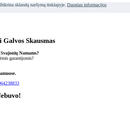
užtikrina sklandų naršymą tinklapyje.
Daugiau informacijos
ti Galvos Skausmas
 Svajonių Namams?
kėmis garantijomis?
namuose.
64238833
Nebuvo!