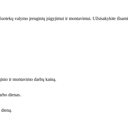
uotekų valymo įrenginių įsigyjimui ir montavimui. Užsisakykite išsami
ginio ir montavimo darbų kainą.
arbo dienas.
 dieną.