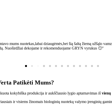
ntavo mums nuotekas,labai dziaugėmės,bet šią šaltą žiemą užšąlo vamzd
sią bėdą. Nuoširdžiai dekojame ir rekomenduojame GRYN vyrukus 🙂"
erta Patikėti Mums?
ifikuota kokybiška produkcija ir aukščiausio lygio aptarnavimas iš
vienų
ausiais ir visiems žinomais biologinių nuotekų valymo įrenginių gamin