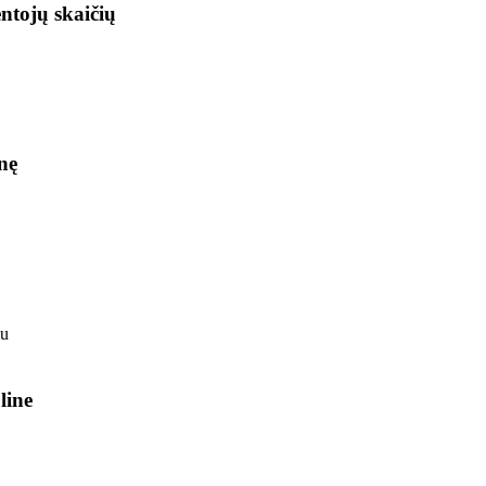
ntojų skaičių
nę
line