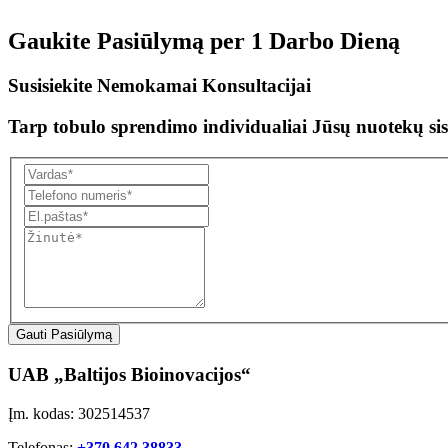
Gaukite Pasiūlymą per
1 Darbo Dieną
Susisiekite Nemokamai Konsultacijai
Tarp tobulo sprendimo individualiai Jūsų nuotekų sis
Gauti Pasiūlymą
UAB „Baltijos Bioinovacijos“
Įm. kodas: 302514537
Telefonas:
+370 642 38833