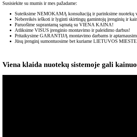
Susisiekite su mumis ir mes pažadame:
Suteiksime
NEMOKAMĄ
konsultaciją ir parinksime nuotekų v
Nebereikės ieškoti ir lyginti skirtingų gamintojų įrenginių ir k
Paruošime suprantamą sąmatą su
VIENA KAINA!
Atliksime
VISUS
įrenginio montavimo ir paleidimo darbus!
Pritaikysime
GARANTIJĄ
montavimo darbams ir aptarnausime
Jūsų įrenginį sumontuosime bet kuriame
LIETUVOS MIESTE
Viena klaida nuotekų sistemoje gali kainu