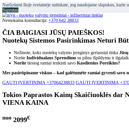
Naršydami šioje svetainėje sutinkate, jog naudojame slapukus, kurie 
Supratau
Nemokama konsultacija:
+370 642 38833
ČIA BAIGIASI JŪSŲ PAIEŠKOS!
Nuotekų Sistemos Pasirinkimas Neturi Bū
Nežinote, koks nuotekų valymo įrenginys geriausiai tinka
Jūsų
Norite
Individualaus Sprendimo
su pilnu išpildymu ir ilgalai
Norite
tiesiog ramiai tenkinti savo
Kasdienius Poreikius?
Mes pasirūpiname viskuo – kad galėtumėte ramiai gyventi savo 
GAUTI ĮVERTINIMĄ +37064238833
GAUTI ĮVERTINIMĄ +370
Tokios Paprastos Kainų Skaičiuoklės dar 
VIENA KAINA
nuo
€
2099