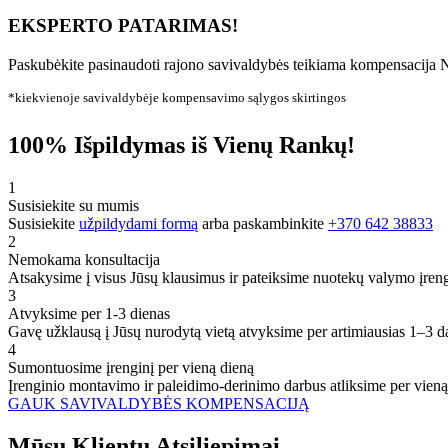
EKSPERTO PATARIMAS!
Paskubėkite pasinaudoti rajono savivaldybės teikiama kompensacija N
*kiekvienoje savivaldybėje kompensavimo sąlygos skirtingos
100% Išpildymas iš Vienų Rankų!
1
Susisiekite su mumis
Susisiekite
užpildydami formą
arba paskambinkite
+370 642 38833
2
Nemokama konsultacija
Atsakysime į visus Jūsų klausimus ir pateiksime nuotekų valymo įren
3
Atvyksime per 1-3 dienas
Gavę užklausą į Jūsų nurodytą vietą atvyksime per artimiausias 1–3 d
4
Sumontuosime įrenginį per vieną dieną
Įrenginio montavimo ir paleidimo-derinimo darbus atliksime per vieną
GAUK SAVIVALDYBĖS KOMPENSACIJĄ
Mūsų
Klientų
Atsiliepimai