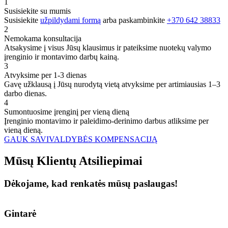
1
Susisiekite su mumis
Susisiekite
užpildydami formą
arba paskambinkite
+370 642 38833
2
Nemokama konsultacija
Atsakysime į visus Jūsų klausimus ir pateiksime nuotekų valymo
įrenginio ir montavimo darbų kainą.
3
Atvyksime per 1-3 dienas
Gavę užklausą į Jūsų nurodytą vietą atvyksime per artimiausias 1–3
darbo dienas.
4
Sumontuosime įrenginį per vieną dieną
Įrenginio montavimo ir paleidimo-derinimo darbus atliksime per
vieną dieną.
GAUK SAVIVALDYBĖS KOMPENSACIJĄ
Mūsų
Klientų
Atsiliepimai
Dėkojame, kad renkatės mūsų paslaugas!
Gintarė