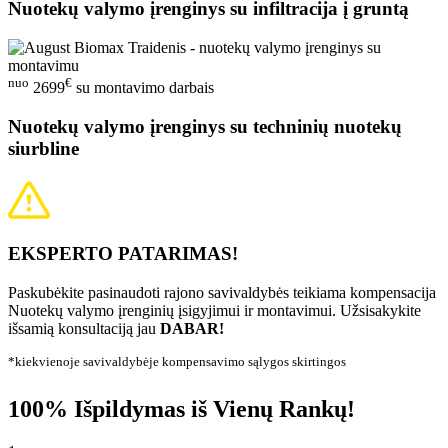
Nuotekų valymo įrenginys su infiltracija į gruntą
nuo
€
2699
su montavimo darbais
Nuotekų valymo įrenginys su techninių nuotekų
siurbline
EKSPERTO PATARIMAS!
Paskubėkite pasinaudoti rajono savivaldybės teikiama kompensacija
Nuotekų valymo įrenginių įsigyjimui ir montavimui. Užsisakykite
išsamią konsultaciją jau
DABAR!
*kiekvienoje savivaldybėje kompensavimo sąlygos skirtingos
100% Išpildymas iš Vienų Rankų!