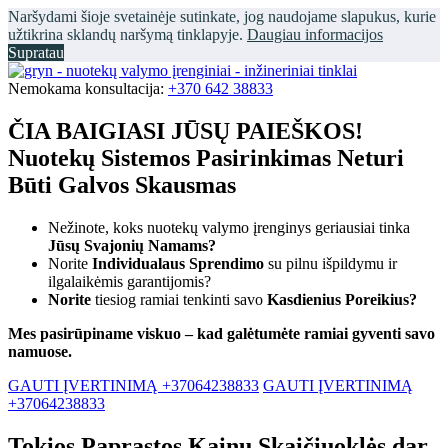
Naršydami šioje svetainėje sutinkate, jog naudojame slapukus, kurie
užtikrina sklandų naršymą tinklapyje.
Daugiau informacijos
Supratau
Nemokama konsultacija:
+370 642 38833
ČIA BAIGIASI JŪSŲ PAIEŠKOS!
Nuotekų Sistemos Pasirinkimas Neturi
Būti Galvos Skausmas
Nežinote, koks nuotekų valymo įrenginys geriausiai tinka
Jūsų Svajonių Namams?
Norite
Individualaus Sprendimo
su pilnu išpildymu ir
ilgalaikėmis garantijomis?
Norite
tiesiog ramiai tenkinti savo
Kasdienius Poreikius?
Mes pasirūpiname viskuo – kad galėtumėte ramiai gyventi savo
namuose.
GAUTI ĮVERTINIMĄ +37064238833
GAUTI ĮVERTINIMĄ
+37064238833
Tokios Paprastos Kainų Skaičiuoklės dar