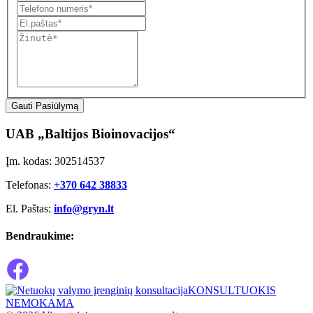
Gauti Pasiūlymą
UAB „Baltijos Bioinovacijos“
Įm. kodas: 302514537
Telefonas:
+370 642 38833
El. Paštas:
info@gryn.lt
Bendraukime:
KONSULTUOKIS
NEMOKAMA