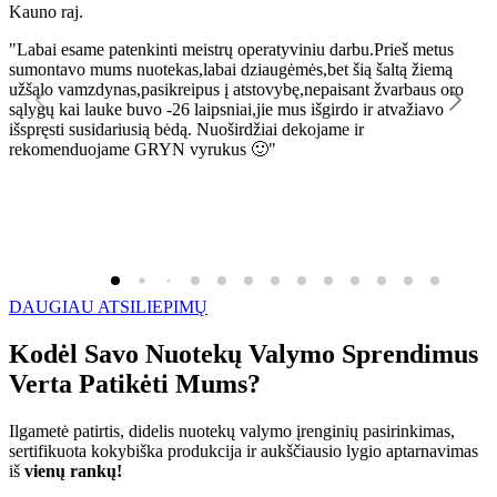
Kauno raj.
K
"Labai esame patenkinti meistrų operatyviniu darbu.Prieš metus
"
sumontavo mums nuotekas,labai dziaugėmės,bet šią šaltą žiemą
l
užšąlo vamzdynas,pasikreipus į atstovybę,nepaisant žvarbaus oro
R
sąlygų kai lauke buvo -26 laipsniai,jie mus išgirdo ir atvažiavo
išspręsti susidariusią bėdą. Nuoširdžiai dekojame ir
rekomenduojame GRYN vyrukus 🙂"
DAUGIAU ATSILIEPIMŲ
Kodėl Savo Nuotekų Valymo Sprendimus
Verta Patikėti Mums?
Ilgametė patirtis, didelis nuotekų valymo įrenginių pasirinkimas,
sertifikuota kokybiška produkcija ir aukščiausio lygio aptarnavimas
iš
vienų rankų!