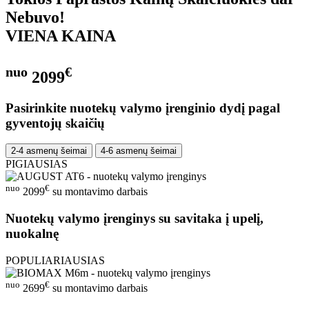
Nebuvo!
VIENA KAINA
nuo
€
2099
Pasirinkite nuotekų valymo įrenginio dydį pagal
gyventojų skaičių
2-4 asmenų šeimai
4-6 asmenų šeimai
PIGIAUSIAS
nuo
€
2099
su montavimo darbais
Nuotekų valymo įrenginys su savitaka į upelį,
nuokalnę
POPULIARIAUSIAS
nuo
€
2699
su montavimo darbais