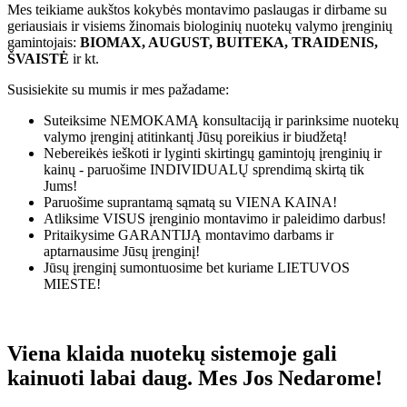
Mes teikiame aukštos kokybės montavimo paslaugas ir dirbame su
geriausiais ir visiems žinomais biologinių nuotekų valymo įrenginių
gamintojais:
BIOMAX, AUGUST, BUITEKA, TRAIDENIS,
ŠVAISTĖ
ir kt.
Susisiekite su mumis ir mes pažadame:
Suteiksime
NEMOKAMĄ
konsultaciją ir parinksime nuotekų
valymo įrenginį atitinkantį Jūsų poreikius ir biudžetą!
Nebereikės ieškoti ir lyginti skirtingų gamintojų įrenginių ir
kainų - paruošime
INDIVIDUALŲ
sprendimą skirtą tik
Jums!
Paruošime suprantamą sąmatą su
VIENA KAINA!
Atliksime
VISUS
įrenginio montavimo ir paleidimo darbus!
Pritaikysime
GARANTIJĄ
montavimo darbams ir
aptarnausime Jūsų įrenginį!
Jūsų įrenginį sumontuosime bet kuriame
LIETUVOS
MIESTE!
Viena klaida nuotekų sistemoje gali
kainuoti labai daug. Mes Jos Nedarome!