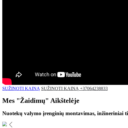
SUŽINOTI KAINĄ
SUŽINOTI KAINĄ +37064238833
Mes
"Žaidimų"
Aikštelėje
Nuotekų valymo įrenginių montavimas, inžineriniai ti