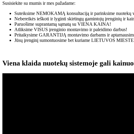
Susisiekite su mumis ir mes pažadame:
Suteiksime
NEMOKAMĄ
konsultaciją ir parinksime nuotekų v
Nebereikės ieškoti ir lyginti skirtingų gamintojų įrenginių ir k
Paruošime suprantamą sąmatą su
VIENA KAINA!
Atliksime
VISUS
įrenginio montavimo ir paleidimo darbus!
Pritaikysime
GARANTIJĄ
montavimo darbams ir aptarnausime
Jūsų įrenginį sumontuosime bet kuriame
LIETUVOS MIESTE
Viena klaida nuotekų sistemoje gali kainu