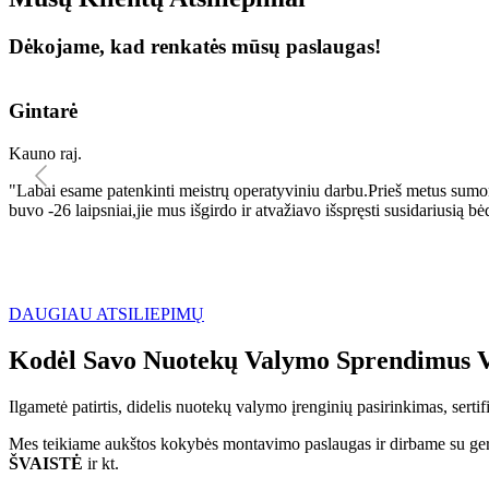
Dėkojame, kad renkatės mūsų paslaugas!
Gintarė
Kauno raj.
"Labai esame patenkinti meistrų operatyviniu darbu.Prieš metus sumo
buvo -26 laipsniai,jie mus išgirdo ir atvažiavo išspręsti susidariu
DAUGIAU ATSILIEPIMŲ
Kodėl Savo Nuotekų Valymo Sprendimus V
Ilgametė patirtis, didelis nuotekų valymo įrenginių pasirinkimas, sert
Mes teikiame aukštos kokybės montavimo paslaugas ir dirbame su geri
ŠVAISTĖ
ir kt.