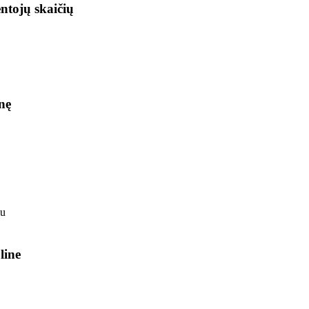
ntojų skaičių
nę
line