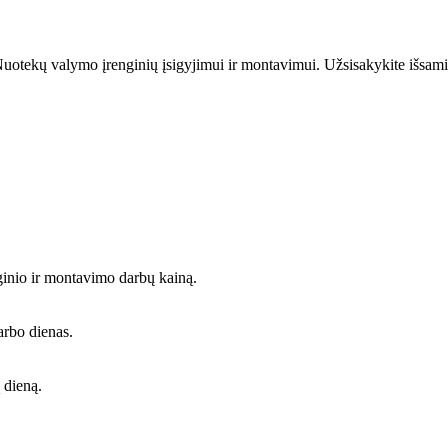
uotekų valymo įrenginių įsigyjimui ir montavimui. Užsisakykite išsami
ginio ir montavimo darbų kainą.
arbo dienas.
 dieną.