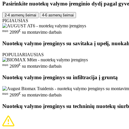
Pasirinkite nuotekų valymo įrenginio dydį pagal gyve
2-4 asmenų šeimai
4-6 asmenų šeimai
PIGIAUSIAS
nuo
€
2099
su montavimo darbais
Nuotekų valymo įrenginys su savitaka į upelį, nuokal
POPULIARIAUSIAS
nuo
€
2699
su montavimo darbais
Nuotekų valymo įrenginys su infiltracija į gruntą
nuo
€
2699
su montavimo darbais
Nuotekų valymo įrenginys su techninių nuotekų siurb