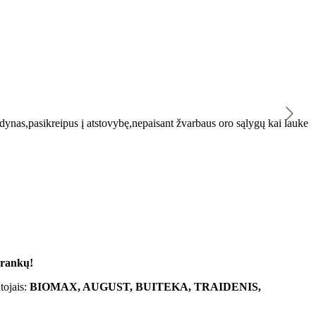
K
ynas,pasikreipus į atstovybę,nepaisant žvarbaus oro sąlygų kai lauke
"
 rankų!
tojais:
BIOMAX, AUGUST, BUITEKA, TRAIDENIS,