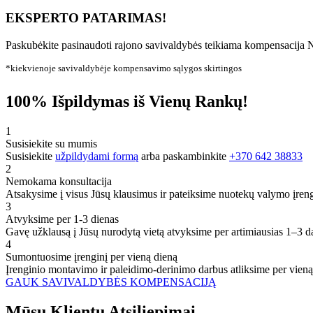
EKSPERTO PATARIMAS!
Paskubėkite pasinaudoti rajono savivaldybės teikiama kompensacija N
*kiekvienoje savivaldybėje kompensavimo sąlygos skirtingos
100% Išpildymas iš Vienų Rankų!
1
Susisiekite su mumis
Susisiekite
užpildydami formą
arba paskambinkite
+370 642 38833
2
Nemokama konsultacija
Atsakysime į visus Jūsų klausimus ir pateiksime nuotekų valymo įren
3
Atvyksime per 1-3 dienas
Gavę užklausą į Jūsų nurodytą vietą atvyksime per artimiausias 1–3 d
4
Sumontuosime įrenginį per vieną dieną
Įrenginio montavimo ir paleidimo-derinimo darbus atliksime per vieną
GAUK SAVIVALDYBĖS KOMPENSACIJĄ
Mūsų
Klientų
Atsiliepimai