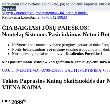
Naršydami šioje svetainėje sutinkate, jog naudojame slapukus, kurie 
Supratau
Nemokama konsultacija:
+370 642 38833
ČIA BAIGIASI JŪSŲ PAIEŠKOS!
Nuotekų Sistemos Pasirinkimas Neturi Bū
Nežinote, koks nuotekų valymo įrenginys geriausiai tinka
Jūsų
Norite
Individualaus Sprendimo
su pilnu išpildymu ir ilgalai
Norite
tiesiog ramiai tenkinti savo
Kasdienius Poreikius?
Mes pasirūpiname viskuo – kad galėtumėte ramiai gyventi savo 
GAUTI ĮVERTINIMĄ +37064238833
GAUTI ĮVERTINIMĄ +370
Tokios Paprastos Kainų Skaičiuoklės dar 
VIENA KAINA
nuo
€
2099