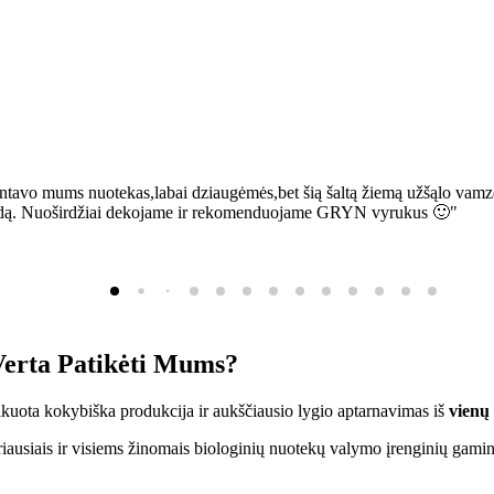
ntavo mums nuotekas,labai dziaugėmės,bet šią šaltą žiemą užšąlo vamzd
sią bėdą. Nuoširdžiai dekojame ir rekomenduojame GRYN vyrukus 🙂"
erta Patikėti Mums?
ifikuota kokybiška produkcija ir aukščiausio lygio aptarnavimas iš
vienų
ausiais ir visiems žinomais biologinių nuotekų valymo įrenginių gamin