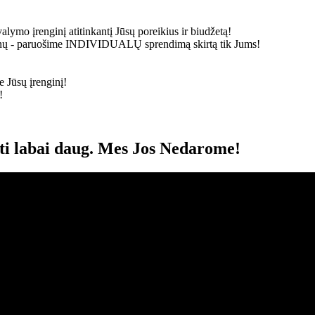
alymo įrenginį atitinkantį Jūsų poreikius ir biudžetą!
ainų - paruošime
INDIVIDUALŲ
sprendimą skirtą tik Jums!
 Jūsų įrenginį!
!
oti labai daug. Mes Jos Nedarome!