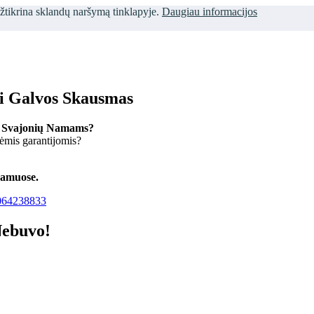
užtikrina sklandų naršymą tinklapyje.
Daugiau informacijos
ti Galvos Skausmas
 Svajonių Namams?
kėmis garantijomis?
namuose.
64238833
Nebuvo!