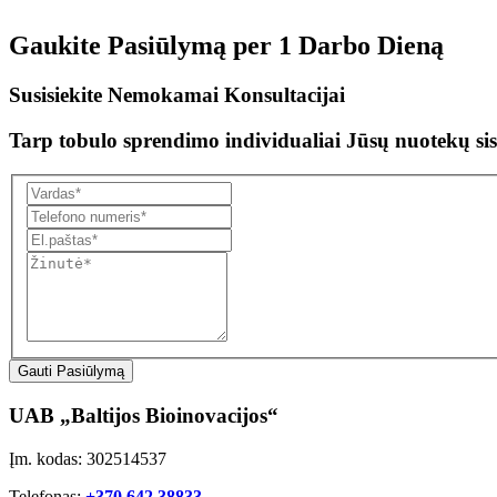
Gaukite Pasiūlymą per
1 Darbo Dieną
Susisiekite Nemokamai Konsultacijai
Tarp tobulo sprendimo individualiai Jūsų nuotekų sis
Gauti Pasiūlymą
UAB „Baltijos Bioinovacijos“
Įm. kodas: 302514537
Telefonas:
+370 642 38833