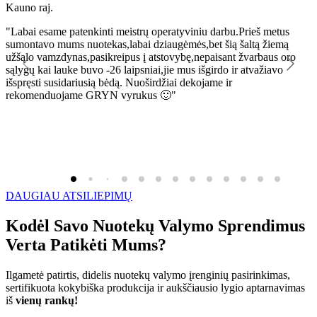
Kauno raj.
K
"Labai esame patenkinti meistrų operatyviniu darbu.Prieš metus
"
sumontavo mums nuotekas,labai dziaugėmės,bet šią šaltą žiemą
l
užšąlo vamzdynas,pasikreipus į atstovybę,nepaisant žvarbaus oro
R
sąlygų kai lauke buvo -26 laipsniai,jie mus išgirdo ir atvažiavo
išspręsti susidariusią bėdą. Nuoširdžiai dekojame ir
rekomenduojame GRYN vyrukus 🙂"
DAUGIAU ATSILIEPIMŲ
Kodėl Savo Nuotekų Valymo Sprendimus
Verta Patikėti Mums?
Ilgametė patirtis, didelis nuotekų valymo įrenginių pasirinkimas,
sertifikuota kokybiška produkcija ir aukščiausio lygio aptarnavimas
iš
vienų rankų!