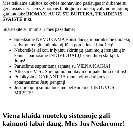
Mes teikiame aukštos kokybės montavimo paslaugas ir dirbame su
geriausiais ir visiems žinomais biologinių nuotekų valymo įrenginių
gamintojais:
BIOMAX, AUGUST, BUITEKA, TRAIDENIS,
ŠVAISTĖ
ir kt.
Susisiekite su mumis ir mes pažadame:
Suteiksime
NEMOKAMĄ
konsultaciją ir parinksime nuotekų
valymo įrenginį atitinkantį Jūsų poreikius ir biudžetą!
Nebereikės ieškoti ir lyginti skirtingų gamintojų įrenginių ir
kainų - paruošime
INDIVIDUALŲ
sprendimą skirtą tik
Jums!
Paruošime suprantamą sąmatą su
VIENA KAINA!
Atliksime
VISUS
įrenginio montavimo ir paleidimo darbus!
Pritaikysime
GARANTIJĄ
montavimo darbams ir
aptarnausime Jūsų įrenginį!
Jūsų įrenginį sumontuosime bet kuriame
LIETUVOS
MIESTE!
Viena klaida nuotekų sistemoje gali
kainuoti labai daug. Mes Jos Nedarome!