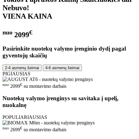
Nebuvo!
VIENA KAINA
nuo
€
2099
Pasirinkite nuotekų valymo įrenginio dydį pagal
gyventojų skaičių
2-4 asmenų šeimai
4-6 asmenų šeimai
PIGIAUSIAS
nuo
€
2099
su montavimo darbais
Nuotekų valymo įrenginys su savitaka į upelį,
nuokalnę
POPULIARIAUSIAS
nuo
€
2699
su montavimo darbais