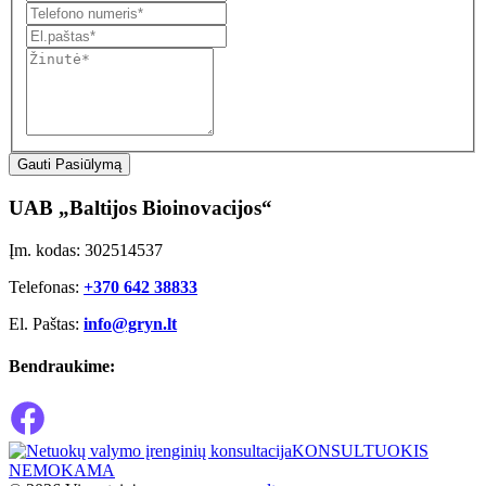
Gauti Pasiūlymą
UAB „Baltijos Bioinovacijos“
Įm. kodas: 302514537
Telefonas:
+370 642 38833
El. Paštas:
info@gryn.lt
Bendraukime:
KONSULTUOKIS
NEMOKAMA