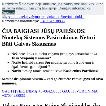
Naršydami šioje svetainėje sutinkate, jog naudojame slapukus, kurie
užtikrina sklandų naršymą tinklapyje.
Daugiau informacijos
Supratau
Nemokama konsultacija:
+370 642 38833
ČIA BAIGIASI JŪSŲ PAIEŠKOS!
Nuotekų Sistemos Pasirinkimas Neturi
Būti Galvos Skausmas
Nežinote, koks nuotekų valymo įrenginys geriausiai tinka
Jūsų Svajonių Namams?
Norite
Individualaus Sprendimo
su pilnu išpildymu ir
ilgalaikėmis garantijomis?
Norite
tiesiog ramiai tenkinti savo
Kasdienius Poreikius?
Mes pasirūpiname viskuo – kad galėtumėte ramiai gyventi savo
namuose.
GAUTI ĮVERTINIMĄ +37064238833
GAUTI ĮVERTINIMĄ
+37064238833
Tokios Paprastos Kainų Skaičiuoklės dar