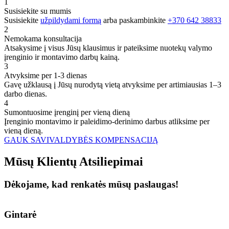
1
Susisiekite su mumis
Susisiekite
užpildydami formą
arba paskambinkite
+370 642 38833
2
Nemokama konsultacija
Atsakysime į visus Jūsų klausimus ir pateiksime nuotekų valymo
įrenginio ir montavimo darbų kainą.
3
Atvyksime per 1-3 dienas
Gavę užklausą į Jūsų nurodytą vietą atvyksime per artimiausias 1–3
darbo dienas.
4
Sumontuosime įrenginį per vieną dieną
Įrenginio montavimo ir paleidimo-derinimo darbus atliksime per
vieną dieną.
GAUK SAVIVALDYBĖS KOMPENSACIJĄ
Mūsų
Klientų
Atsiliepimai
Dėkojame, kad renkatės mūsų paslaugas!
Gintarė