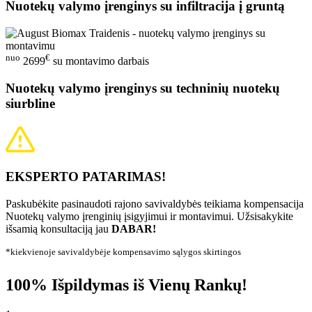
Nuotekų valymo įrenginys su infiltracija į gruntą
nuo
€
2699
su montavimo darbais
Nuotekų valymo įrenginys su techninių nuotekų
siurbline
EKSPERTO PATARIMAS!
Paskubėkite pasinaudoti rajono savivaldybės teikiama kompensacija
Nuotekų valymo įrenginių įsigyjimui ir montavimui. Užsisakykite
išsamią konsultaciją jau
DABAR!
*kiekvienoje savivaldybėje kompensavimo sąlygos skirtingos
100% Išpildymas iš Vienų Rankų!