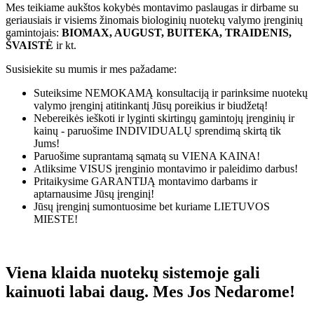
Mes teikiame aukštos kokybės montavimo paslaugas ir dirbame su
geriausiais ir visiems žinomais biologinių nuotekų valymo įrenginių
gamintojais:
BIOMAX, AUGUST, BUITEKA, TRAIDENIS,
ŠVAISTĖ
ir kt.
Susisiekite su mumis ir mes pažadame:
Suteiksime
NEMOKAMĄ
konsultaciją ir parinksime nuotekų
valymo įrenginį atitinkantį Jūsų poreikius ir biudžetą!
Nebereikės ieškoti ir lyginti skirtingų gamintojų įrenginių ir
kainų - paruošime
INDIVIDUALŲ
sprendimą skirtą tik
Jums!
Paruošime suprantamą sąmatą su
VIENA KAINA!
Atliksime
VISUS
įrenginio montavimo ir paleidimo darbus!
Pritaikysime
GARANTIJĄ
montavimo darbams ir
aptarnausime Jūsų įrenginį!
Jūsų įrenginį sumontuosime bet kuriame
LIETUVOS
MIESTE!
Viena klaida nuotekų sistemoje gali
kainuoti labai daug. Mes Jos Nedarome!