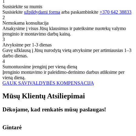
1
Susisiekite su mumis
Susisiekite
užpildydami formą
arba paskambinkite
+370 642 38833
2
Nemokama konsultacija
Atsakysime į visus Jūsų klausimus ir pateiksime nuotekų valymo
įrenginio ir montavimo darbų kainą.
3
Atvyksime per 1-3 dienas
Gavę užklausą į Jūsų nurodytą vietą atvyksime per artimiausias 1–3
darbo dienas.
4
Sumontuosime įrenginį per vieną dieną
Įrenginio montavimo ir paleidimo-derinimo darbus atliksime per
vieną dieną.
GAUK SAVIVALDYBĖS KOMPENSACIJĄ
Mūsų
Klientų
Atsiliepimai
Dėkojame, kad renkatės mūsų paslaugas!
Gintarė