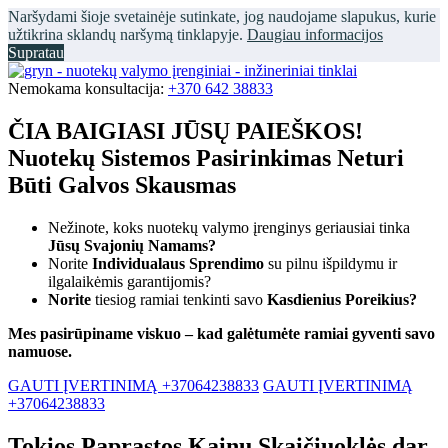
Naršydami šioje svetainėje sutinkate, jog naudojame slapukus, kurie
užtikrina sklandų naršymą tinklapyje.
Daugiau informacijos
Supratau
Nemokama konsultacija:
+370 642 38833
ČIA BAIGIASI JŪSŲ PAIEŠKOS!
Nuotekų Sistemos Pasirinkimas Neturi
Būti Galvos Skausmas
Nežinote, koks nuotekų valymo įrenginys geriausiai tinka
Jūsų Svajonių Namams?
Norite
Individualaus Sprendimo
su pilnu išpildymu ir
ilgalaikėmis garantijomis?
Norite
tiesiog ramiai tenkinti savo
Kasdienius Poreikius?
Mes pasirūpiname viskuo – kad galėtumėte ramiai gyventi savo
namuose.
GAUTI ĮVERTINIMĄ +37064238833
GAUTI ĮVERTINIMĄ
+37064238833
Tokios Paprastos Kainų Skaičiuoklės dar