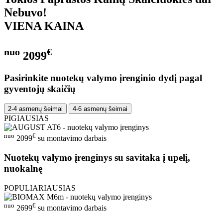
Nebuvo!
VIENA KAINA
nuo
€
2099
Pasirinkite nuotekų valymo įrenginio dydį pagal
gyventojų skaičių
2-4 asmenų šeimai
4-6 asmenų šeimai
PIGIAUSIAS
nuo
€
2099
su montavimo darbais
Nuotekų valymo įrenginys su savitaka į upelį,
nuokalnę
POPULIARIAUSIAS
nuo
€
2699
su montavimo darbais