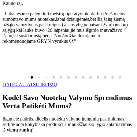
Kauno raj.
K
"Labai esame patenkinti meistrų operatyviniu darbu.Prieš metus
"
sumontavo mums nuotekas,labai dziaugėmės,bet šią šaltą žiemą
l
užšąlo vamzdynas,pasikreipus į atstovybę,nepaisant žvarbaus oro
R
sąlygų kai lauke buvo -26 laipsniai,jie mus išgirdo ir atvažiavo
išspręsti susidariusią bėdą. Nuoširdžiai dekojame ir
rekomenduojame GRYN vyrukus 🙂"
DAUGIAU ATSILIEPIMŲ
Kodėl Savo Nuotekų Valymo Sprendimus
Verta Patikėti Mums?
Ilgametė patirtis, didelis nuotekų valymo įrenginių pasirinkimas,
sertifikuota kokybiška produkcija ir aukščiausio lygio aptarnavimas
iš
vienų rankų!