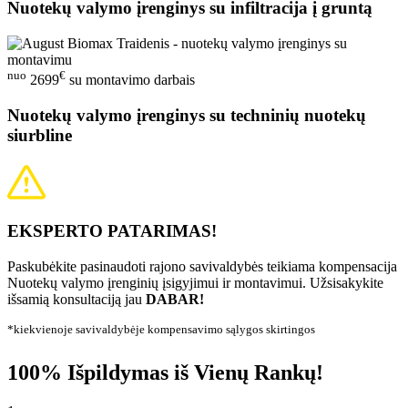
Nuotekų valymo įrenginys su infiltracija į gruntą
nuo
€
2699
su montavimo darbais
Nuotekų valymo įrenginys su techninių nuotekų
siurbline
EKSPERTO PATARIMAS!
Paskubėkite pasinaudoti rajono savivaldybės teikiama kompensacija
Nuotekų valymo įrenginių įsigyjimui ir montavimui. Užsisakykite
išsamią konsultaciją jau
DABAR!
*kiekvienoje savivaldybėje kompensavimo sąlygos skirtingos
100% Išpildymas iš Vienų Rankų!