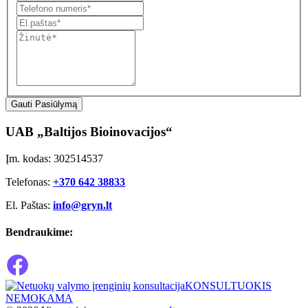
Gauti Pasiūlymą
UAB „Baltijos Bioinovacijos“
Įm. kodas: 302514537
Telefonas:
+370 642 38833
El. Paštas:
info@gryn.lt
Bendraukime:
KONSULTUOKIS
NEMOKAMA