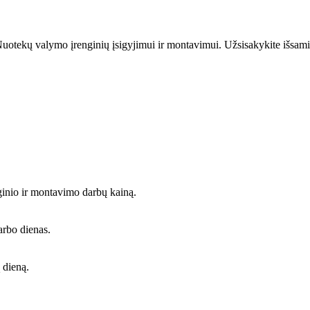
uotekų valymo įrenginių įsigyjimui ir montavimui. Užsisakykite išsami
ginio ir montavimo darbų kainą.
arbo dienas.
 dieną.