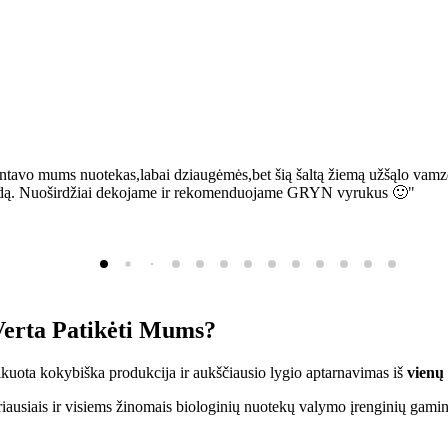
ntavo mums nuotekas,labai dziaugėmės,bet šią šaltą žiemą užšąlo vamzd
sią bėdą. Nuoširdžiai dekojame ir rekomenduojame GRYN vyrukus 🙂"
erta Patikėti Mums?
ifikuota kokybiška produkcija ir aukščiausio lygio aptarnavimas iš
vienų
ausiais ir visiems žinomais biologinių nuotekų valymo įrenginių gamin