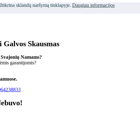
užtikrina sklandų naršymą tinklapyje.
Daugiau informacijos
ti Galvos Skausmas
 Svajonių Namams?
kėmis garantijomis?
namuose.
64238833
Nebuvo!