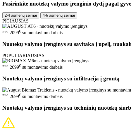
Pasirinkite nuotekų valymo įrenginio dydį pagal gyve
2-4 asmenų šeimai
4-6 asmenų šeimai
PIGIAUSIAS
nuo
€
2099
su montavimo darbais
Nuotekų valymo įrenginys su savitaka į upelį, nuokal
POPULIARIAUSIAS
nuo
€
2699
su montavimo darbais
Nuotekų valymo įrenginys su infiltracija į gruntą
nuo
€
2699
su montavimo darbais
Nuotekų valymo įrenginys su techninių nuotekų siurb