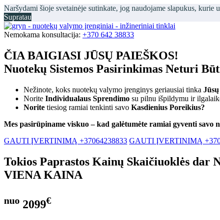
Naršydami šioje svetainėje sutinkate, jog naudojame slapukus, kurie 
Supratau
Nemokama konsultacija:
+370 642 38833
ČIA BAIGIASI JŪSŲ PAIEŠKOS!
Nuotekų Sistemos Pasirinkimas Neturi Bū
Nežinote, koks nuotekų valymo įrenginys geriausiai tinka
Jūsų
Norite
Individualaus Sprendimo
su pilnu išpildymu ir ilgalai
Norite
tiesiog ramiai tenkinti savo
Kasdienius Poreikius?
Mes pasirūpiname viskuo – kad galėtumėte ramiai gyventi savo 
GAUTI ĮVERTINIMĄ +37064238833
GAUTI ĮVERTINIMĄ +370
Tokios Paprastos Kainų Skaičiuoklės dar 
VIENA KAINA
nuo
€
2099