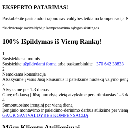
EKSPERTO PATARIMAS!
Paskubėkite pasinaudoti rajono savivaldybės teikiama kompensacija N
*kiekvienoje savivaldybėje kompensavimo sąlygos skirtingos
100% Išpildymas iš Vienų Rankų!
1
Susisiekite su mumis
Susisiekite
užpildydami formą
arba paskambinkite
+370 642 38833
2
Nemokama konsultacija
Atsakysime į visus Jūsų klausimus ir pateiksime nuotekų valymo įren
3
Atvyksime per 1-3 dienas
Gavę užklausą į Jūsų nurodytą vietą atvyksime per artimiausias 1–3 d
4
Sumontuosime įrenginį per vieną dieną
Įrenginio montavimo ir paleidimo-derinimo darbus atliksime per vieną
GAUK SAVIVALDYBĖS KOMPENSACIJĄ
Mūsų
Klientų
Atsiliepimai