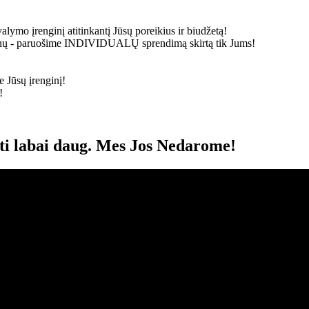
alymo įrenginį atitinkantį Jūsų poreikius ir biudžetą!
ainų - paruošime
INDIVIDUALŲ
sprendimą skirtą tik Jums!
 Jūsų įrenginį!
!
oti labai daug. Mes Jos Nedarome!