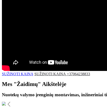
SUŽINOTI KAINĄ
SUŽINOTI KAINĄ +37064238833
Mes
"Žaidimų"
Aikštelėje
Nuotekų valymo įrenginių montavimas, inžineriniai ti