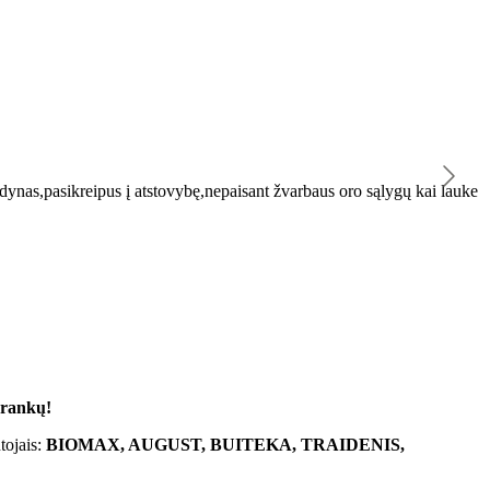
K
ynas,pasikreipus į atstovybę,nepaisant žvarbaus oro sąlygų kai lauke
"
 rankų!
tojais:
BIOMAX, AUGUST, BUITEKA, TRAIDENIS,