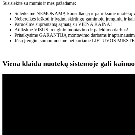
Susisiekite su mumis ir mes pažadame:
Suteiksime
NEMOKAMĄ
konsultaciją ir parinksime nuotekų v
Nebereikės ieškoti ir lyginti skirtingų gamintojų įrenginių ir k
Paruošime suprantamą sąmatą su
VIENA KAINA!
Atliksime
VISUS
įrenginio montavimo ir paleidimo darbus!
Pritaikysime
GARANTIJĄ
montavimo darbams ir aptarnausime
Jūsų įrenginį sumontuosime bet kuriame
LIETUVOS MIESTE
Viena klaida nuotekų sistemoje gali kainu