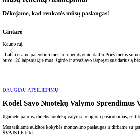
Dėkojame, kad renkatės mūsų paslaugas!
Gintarė
Kauno raj.
"Labai esame patenkinti meistrų operatyviniu darbu.Prieš metus sumo
buvo -26 laipsniai,jie mus išgirdo ir atvažiavo išspręsti susidariu
DAUGIAU ATSILIEPIMŲ
Kodėl Savo Nuotekų Valymo Sprendimus V
Ilgametė patirtis, didelis nuotekų valymo įrenginių pasirinkimas, sert
Mes teikiame aukštos kokybės montavimo paslaugas ir dirbame su geri
ŠVAISTĖ
ir kt.