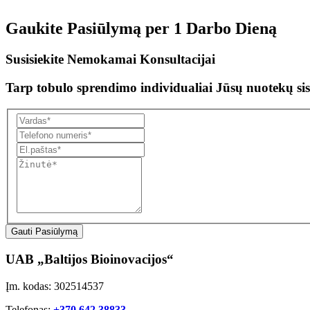
Gaukite Pasiūlymą per
1 Darbo Dieną
Susisiekite Nemokamai Konsultacijai
Tarp tobulo sprendimo individualiai Jūsų nuotekų sis
Gauti Pasiūlymą
UAB „Baltijos Bioinovacijos“
Įm. kodas: 302514537
Telefonas:
+370 642 38833