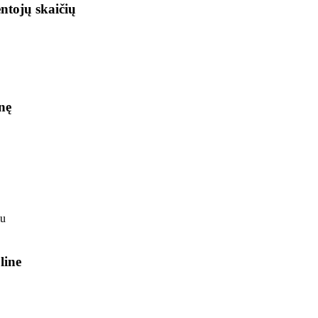
ntojų skaičių
nę
line