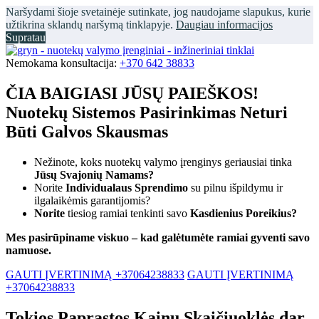
Naršydami šioje svetainėje sutinkate, jog naudojame slapukus, kurie
užtikrina sklandų naršymą tinklapyje.
Daugiau informacijos
Supratau
Nemokama konsultacija:
+370 642 38833
ČIA BAIGIASI JŪSŲ PAIEŠKOS!
Nuotekų Sistemos Pasirinkimas Neturi
Būti Galvos Skausmas
Nežinote, koks nuotekų valymo įrenginys geriausiai tinka
Jūsų Svajonių Namams?
Norite
Individualaus Sprendimo
su pilnu išpildymu ir
ilgalaikėmis garantijomis?
Norite
tiesiog ramiai tenkinti savo
Kasdienius Poreikius?
Mes pasirūpiname viskuo – kad galėtumėte ramiai gyventi savo
namuose.
GAUTI ĮVERTINIMĄ +37064238833
GAUTI ĮVERTINIMĄ
+37064238833
Tokios Paprastos Kainų Skaičiuoklės dar