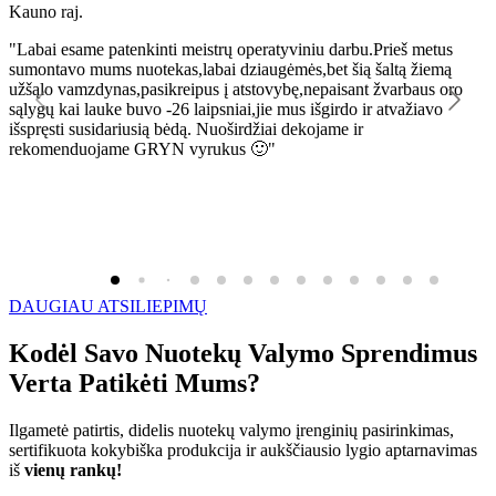
Kauno raj.
K
"Labai esame patenkinti meistrų operatyviniu darbu.Prieš metus
"
sumontavo mums nuotekas,labai dziaugėmės,bet šią šaltą žiemą
l
užšąlo vamzdynas,pasikreipus į atstovybę,nepaisant žvarbaus oro
R
sąlygų kai lauke buvo -26 laipsniai,jie mus išgirdo ir atvažiavo
išspręsti susidariusią bėdą. Nuoširdžiai dekojame ir
rekomenduojame GRYN vyrukus 🙂"
DAUGIAU ATSILIEPIMŲ
Kodėl Savo Nuotekų Valymo Sprendimus
Verta Patikėti Mums?
Ilgametė patirtis, didelis nuotekų valymo įrenginių pasirinkimas,
sertifikuota kokybiška produkcija ir aukščiausio lygio aptarnavimas
iš
vienų rankų!