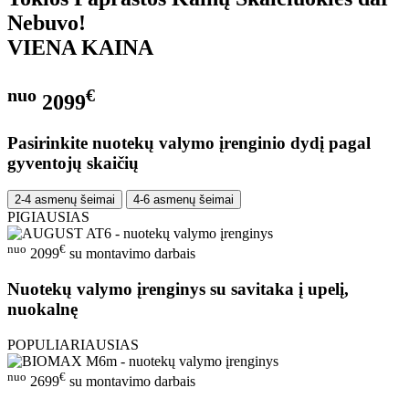
Nebuvo!
VIENA KAINA
nuo
€
2099
Pasirinkite nuotekų valymo įrenginio dydį pagal
gyventojų skaičių
2-4 asmenų šeimai
4-6 asmenų šeimai
PIGIAUSIAS
nuo
€
2099
su montavimo darbais
Nuotekų valymo įrenginys su savitaka į upelį,
nuokalnę
POPULIARIAUSIAS
nuo
€
2699
su montavimo darbais