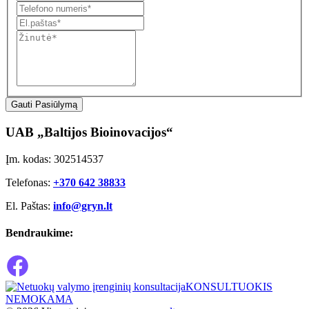
Gauti Pasiūlymą
UAB „Baltijos Bioinovacijos“
Įm. kodas: 302514537
Telefonas:
+370 642 38833
El. Paštas:
info@gryn.lt
Bendraukime:
KONSULTUOKIS
NEMOKAMA