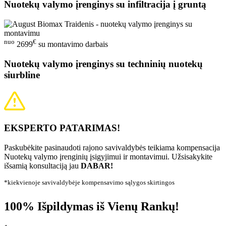
Nuotekų valymo įrenginys su infiltracija į gruntą
nuo
€
2699
su montavimo darbais
Nuotekų valymo įrenginys su techninių nuotekų
siurbline
EKSPERTO PATARIMAS!
Paskubėkite pasinaudoti rajono savivaldybės teikiama kompensacija
Nuotekų valymo įrenginių įsigyjimui ir montavimui. Užsisakykite
išsamią konsultaciją jau
DABAR!
*kiekvienoje savivaldybėje kompensavimo sąlygos skirtingos
100% Išpildymas iš Vienų Rankų!