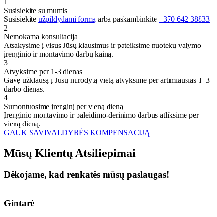
1
Susisiekite su mumis
Susisiekite
užpildydami formą
arba paskambinkite
+370 642 38833
2
Nemokama konsultacija
Atsakysime į visus Jūsų klausimus ir pateiksime nuotekų valymo
įrenginio ir montavimo darbų kainą.
3
Atvyksime per 1-3 dienas
Gavę užklausą į Jūsų nurodytą vietą atvyksime per artimiausias 1–3
darbo dienas.
4
Sumontuosime įrenginį per vieną dieną
Įrenginio montavimo ir paleidimo-derinimo darbus atliksime per
vieną dieną.
GAUK SAVIVALDYBĖS KOMPENSACIJĄ
Mūsų
Klientų
Atsiliepimai
Dėkojame, kad renkatės mūsų paslaugas!
Gintarė