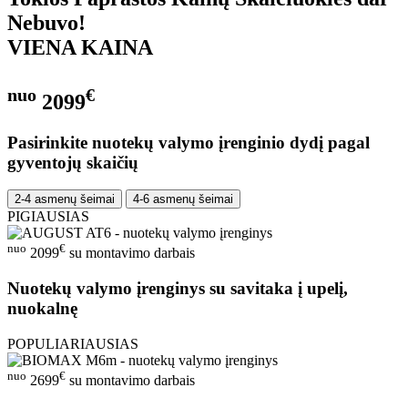
Nebuvo!
VIENA KAINA
nuo
€
2099
Pasirinkite nuotekų valymo įrenginio dydį pagal
gyventojų skaičių
2-4 asmenų šeimai
4-6 asmenų šeimai
PIGIAUSIAS
nuo
€
2099
su montavimo darbais
Nuotekų valymo įrenginys su savitaka į upelį,
nuokalnę
POPULIARIAUSIAS
nuo
€
2699
su montavimo darbais