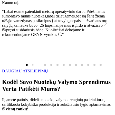
Kauno raj.
K
"Labai esame patenkinti meistrų operatyviniu darbu.Prieš metus
"
sumontavo mums nuotekas,labai dziaugėmės,bet šią šaltą žiemą
l
užšąlo vamzdynas,pasikreipus į atstovybę,nepaisant žvarbaus oro
R
sąlygų kai lauke buvo -26 laipsniai,jie mus išgirdo ir atvažiavo
išspręsti susidariusią bėdą. Nuoširdžiai dekojame ir
rekomenduojame GRYN vyrukus 🙂"
DAUGIAU ATSILIEPIMŲ
Kodėl Savo Nuotekų Valymo Sprendimus
Verta Patikėti Mums?
Ilgametė patirtis, didelis nuotekų valymo įrenginių pasirinkimas,
sertifikuota kokybiška produkcija ir aukščiausio lygio aptarnavimas
iš
vienų rankų!