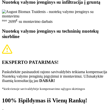
Nuotekų valymo įrenginys su infiltracija į gruntą
nuo
€
2699
su montavimo darbais
Nuotekų valymo įrenginys su techninių nuotekų
siurbline
EKSPERTO PATARIMAS!
Paskubėkite pasinaudoti rajono savivaldybės teikiama kompensacija
Nuotekų valymo įrenginių įsigyjimui ir montavimui. Užsisakykite
išsamią konsultaciją jau
DABAR!
*kiekvienoje savivaldybėje kompensavimo sąlygos skirtingos
100% Išpildymas iš Vienų Rankų!