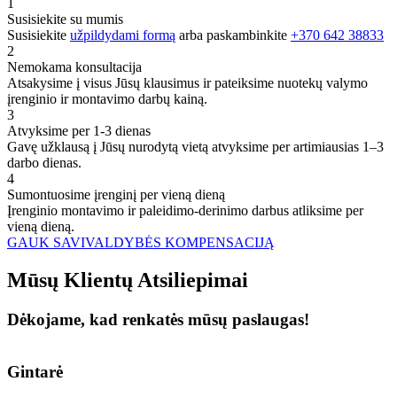
1
Susisiekite su mumis
Susisiekite
užpildydami formą
arba paskambinkite
+370 642 38833
2
Nemokama konsultacija
Atsakysime į visus Jūsų klausimus ir pateiksime nuotekų valymo
įrenginio ir montavimo darbų kainą.
3
Atvyksime per 1-3 dienas
Gavę užklausą į Jūsų nurodytą vietą atvyksime per artimiausias 1–3
darbo dienas.
4
Sumontuosime įrenginį per vieną dieną
Įrenginio montavimo ir paleidimo-derinimo darbus atliksime per
vieną dieną.
GAUK SAVIVALDYBĖS KOMPENSACIJĄ
Mūsų
Klientų
Atsiliepimai
Dėkojame, kad renkatės mūsų paslaugas!
Gintarė