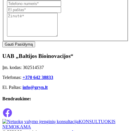
Gauti Pasiūlymą
UAB „Baltijos Bioinovacijos“
Įm. kodas: 302514537
Telefonas:
+370 642 38833
El. Paštas:
info@gryn.lt
Bendraukime:
KONSULTUOKIS
NEMOKAMA