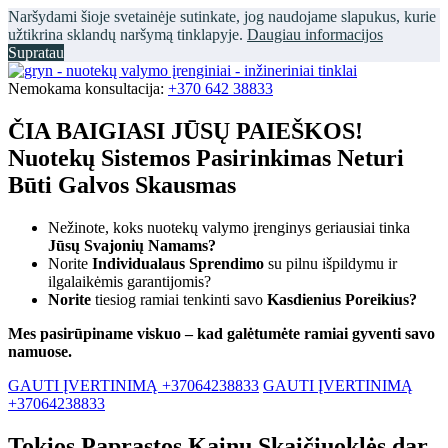
Naršydami šioje svetainėje sutinkate, jog naudojame slapukus, kurie
užtikrina sklandų naršymą tinklapyje.
Daugiau informacijos
Supratau
Nemokama konsultacija:
+370 642 38833
ČIA BAIGIASI JŪSŲ PAIEŠKOS!
Nuotekų Sistemos Pasirinkimas Neturi
Būti Galvos Skausmas
Nežinote, koks nuotekų valymo įrenginys geriausiai tinka
Jūsų Svajonių Namams?
Norite
Individualaus Sprendimo
su pilnu išpildymu ir
ilgalaikėmis garantijomis?
Norite
tiesiog ramiai tenkinti savo
Kasdienius Poreikius?
Mes pasirūpiname viskuo – kad galėtumėte ramiai gyventi savo
namuose.
GAUTI ĮVERTINIMĄ +37064238833
GAUTI ĮVERTINIMĄ
+37064238833
Tokios Paprastos Kainų Skaičiuoklės dar