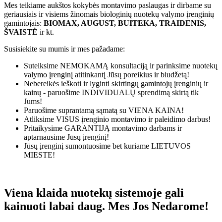
Mes teikiame aukštos kokybės montavimo paslaugas ir dirbame su
geriausiais ir visiems žinomais biologinių nuotekų valymo įrenginių
gamintojais:
BIOMAX, AUGUST, BUITEKA, TRAIDENIS,
ŠVAISTĖ
ir kt.
Susisiekite su mumis ir mes pažadame:
Suteiksime
NEMOKAMĄ
konsultaciją ir parinksime nuotekų
valymo įrenginį atitinkantį Jūsų poreikius ir biudžetą!
Nebereikės ieškoti ir lyginti skirtingų gamintojų įrenginių ir
kainų - paruošime
INDIVIDUALŲ
sprendimą skirtą tik
Jums!
Paruošime suprantamą sąmatą su
VIENA KAINA!
Atliksime
VISUS
įrenginio montavimo ir paleidimo darbus!
Pritaikysime
GARANTIJĄ
montavimo darbams ir
aptarnausime Jūsų įrenginį!
Jūsų įrenginį sumontuosime bet kuriame
LIETUVOS
MIESTE!
Viena klaida nuotekų sistemoje gali
kainuoti labai daug. Mes Jos Nedarome!