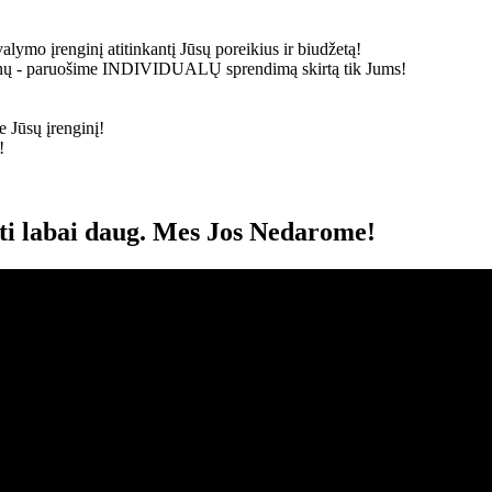
alymo įrenginį atitinkantį Jūsų poreikius ir biudžetą!
ainų - paruošime
INDIVIDUALŲ
sprendimą skirtą tik Jums!
 Jūsų įrenginį!
!
oti labai daug. Mes Jos Nedarome!