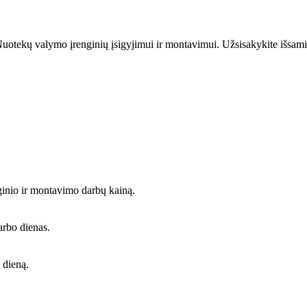
uotekų valymo įrenginių įsigyjimui ir montavimui. Užsisakykite išsami
ginio ir montavimo darbų kainą.
arbo dienas.
 dieną.