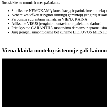
Susisiekite su mumis ir mes pažadame:
Suteiksime
NEMOKAMĄ
konsultaciją ir parinksime nuotekų v
Nebereikės ieškoti ir lyginti skirtingų gamintojų įrenginių ir k
Paruošime suprantamą sąmatą su
VIENA KAINA!
Atliksime
VISUS
įrenginio montavimo ir paleidimo darbus!
Pritaikysime
GARANTIJĄ
montavimo darbams ir aptarnausime
Jūsų įrenginį sumontuosime bet kuriame
LIETUVOS MIESTE
Viena klaida nuotekų sistemoje gali kainu