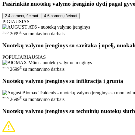
Pasirinkite nuotekų valymo įrenginio dydį pagal gyve
2-4 asmenų šeimai
4-6 asmenų šeimai
PIGIAUSIAS
nuo
€
2099
su montavimo darbais
Nuotekų valymo įrenginys su savitaka į upelį, nuokal
POPULIARIAUSIAS
nuo
€
2699
su montavimo darbais
Nuotekų valymo įrenginys su infiltracija į gruntą
nuo
€
2699
su montavimo darbais
Nuotekų valymo įrenginys su techninių nuotekų siurb