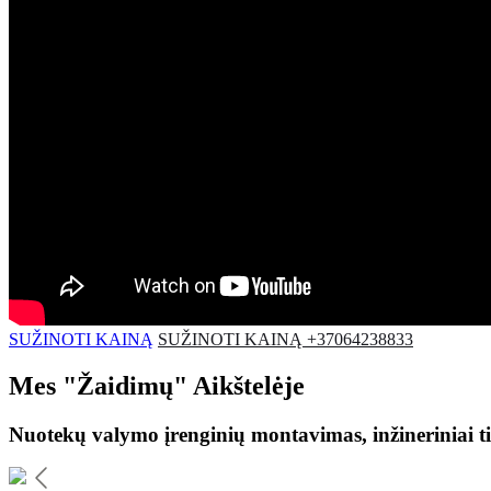
SUŽINOTI KAINĄ
SUŽINOTI KAINĄ +37064238833
Mes
"Žaidimų"
Aikštelėje
Nuotekų valymo įrenginių montavimas, inžineriniai ti