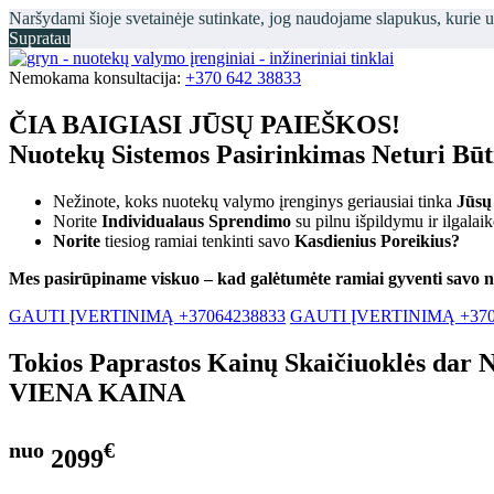
Naršydami šioje svetainėje sutinkate, jog naudojame slapukus, kurie 
Supratau
Nemokama konsultacija:
+370 642 38833
ČIA BAIGIASI JŪSŲ PAIEŠKOS!
Nuotekų Sistemos Pasirinkimas Neturi Bū
Nežinote, koks nuotekų valymo įrenginys geriausiai tinka
Jūsų
Norite
Individualaus Sprendimo
su pilnu išpildymu ir ilgalai
Norite
tiesiog ramiai tenkinti savo
Kasdienius Poreikius?
Mes pasirūpiname viskuo – kad galėtumėte ramiai gyventi savo 
GAUTI ĮVERTINIMĄ +37064238833
GAUTI ĮVERTINIMĄ +370
Tokios Paprastos Kainų Skaičiuoklės dar 
VIENA KAINA
nuo
€
2099