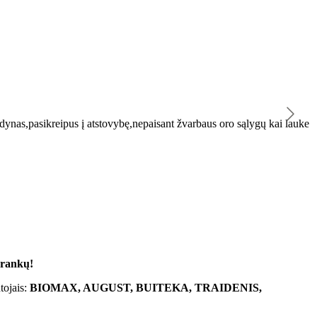
K
ynas,pasikreipus į atstovybę,nepaisant žvarbaus oro sąlygų kai lauke
"
 rankų!
tojais:
BIOMAX, AUGUST, BUITEKA, TRAIDENIS,