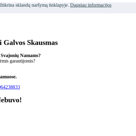
užtikrina sklandų naršymą tinklapyje.
Daugiau informacijos
ti Galvos Skausmas
 Svajonių Namams?
kėmis garantijomis?
namuose.
64238833
Nebuvo!