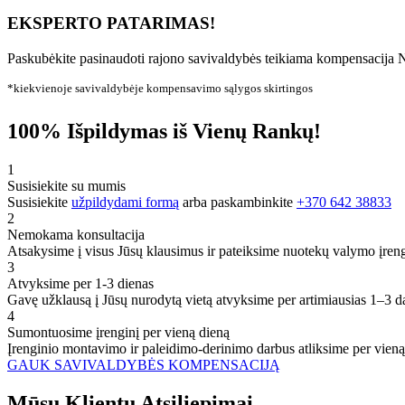
EKSPERTO PATARIMAS!
Paskubėkite pasinaudoti rajono savivaldybės teikiama kompensacija N
*kiekvienoje savivaldybėje kompensavimo sąlygos skirtingos
100% Išpildymas iš Vienų Rankų!
1
Susisiekite su mumis
Susisiekite
užpildydami formą
arba paskambinkite
+370 642 38833
2
Nemokama konsultacija
Atsakysime į visus Jūsų klausimus ir pateiksime nuotekų valymo įren
3
Atvyksime per 1-3 dienas
Gavę užklausą į Jūsų nurodytą vietą atvyksime per artimiausias 1–3 d
4
Sumontuosime įrenginį per vieną dieną
Įrenginio montavimo ir paleidimo-derinimo darbus atliksime per vieną
GAUK SAVIVALDYBĖS KOMPENSACIJĄ
Mūsų
Klientų
Atsiliepimai