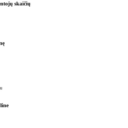
ntojų skaičių
nę
line