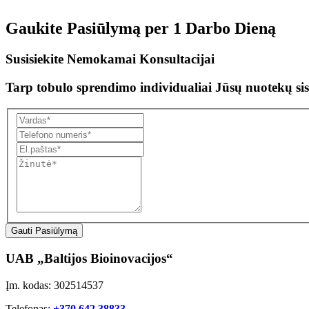
Gaukite Pasiūlymą per
1 Darbo Dieną
Susisiekite Nemokamai Konsultacijai
Tarp tobulo sprendimo individualiai Jūsų nuotekų sis
Gauti Pasiūlymą
UAB „Baltijos Bioinovacijos“
Įm. kodas: 302514537
Telefonas:
+370 642 38833