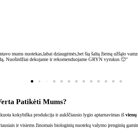
ntavo mums nuotekas,labai dziaugėmės,bet šią šaltą žiemą užšąlo vamzd
sią bėdą. Nuoširdžiai dekojame ir rekomenduojame GRYN vyrukus 🙂"
erta Patikėti Mums?
ifikuota kokybiška produkcija ir aukščiausio lygio aptarnavimas iš
vienų
ausiais ir visiems žinomais biologinių nuotekų valymo įrenginių gamin