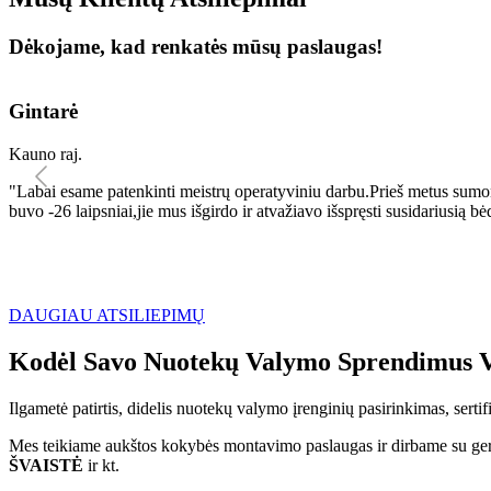
Dėkojame, kad renkatės mūsų paslaugas!
Gintarė
Kauno raj.
"Labai esame patenkinti meistrų operatyviniu darbu.Prieš metus sumo
buvo -26 laipsniai,jie mus išgirdo ir atvažiavo išspręsti susidariu
DAUGIAU ATSILIEPIMŲ
Kodėl Savo Nuotekų Valymo Sprendimus V
Ilgametė patirtis, didelis nuotekų valymo įrenginių pasirinkimas, sert
Mes teikiame aukštos kokybės montavimo paslaugas ir dirbame su geri
ŠVAISTĖ
ir kt.