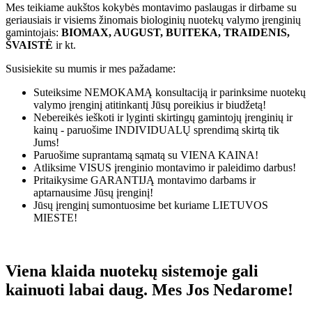
Mes teikiame aukštos kokybės montavimo paslaugas ir dirbame su
geriausiais ir visiems žinomais biologinių nuotekų valymo įrenginių
gamintojais:
BIOMAX, AUGUST, BUITEKA, TRAIDENIS,
ŠVAISTĖ
ir kt.
Susisiekite su mumis ir mes pažadame:
Suteiksime
NEMOKAMĄ
konsultaciją ir parinksime nuotekų
valymo įrenginį atitinkantį Jūsų poreikius ir biudžetą!
Nebereikės ieškoti ir lyginti skirtingų gamintojų įrenginių ir
kainų - paruošime
INDIVIDUALŲ
sprendimą skirtą tik
Jums!
Paruošime suprantamą sąmatą su
VIENA KAINA!
Atliksime
VISUS
įrenginio montavimo ir paleidimo darbus!
Pritaikysime
GARANTIJĄ
montavimo darbams ir
aptarnausime Jūsų įrenginį!
Jūsų įrenginį sumontuosime bet kuriame
LIETUVOS
MIESTE!
Viena klaida nuotekų sistemoje gali
kainuoti labai daug. Mes Jos Nedarome!