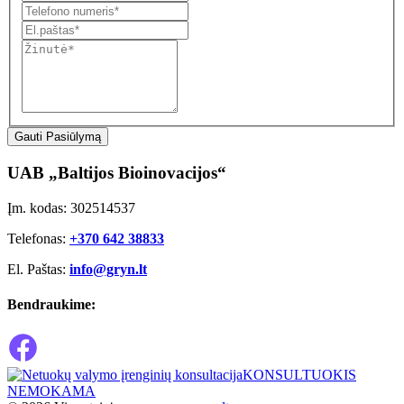
Gauti Pasiūlymą
UAB „Baltijos Bioinovacijos“
Įm. kodas: 302514537
Telefonas:
+370 642 38833
El. Paštas:
info@gryn.lt
Bendraukime:
KONSULTUOKIS
NEMOKAMA