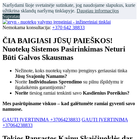
Naršydami šioje svetainėje sutinkate, jog naudojame slapukus, kurie
užtikrina sklandų naršymą tinklapyje.
Daugiau informacijos
Supratau
Nemokama konsultacija:
+370 642 38833
ČIA BAIGIASI JŪSŲ PAIEŠKOS!
Nuotekų Sistemos Pasirinkimas Neturi
Būti Galvos Skausmas
Nežinote, koks nuotekų valymo įrenginys geriausiai tinka
Jūsų Svajonių Namams?
Norite
Individualaus Sprendimo
su pilnu išpildymu ir
ilgalaikėmis garantijomis?
Norite
tiesiog ramiai tenkinti savo
Kasdienius Poreikius?
Mes pasirūpiname viskuo – kad galėtumėte ramiai gyventi savo
namuose.
GAUTI ĮVERTINIMĄ +37064238833
GAUTI ĮVERTINIMĄ
+37064238833
Tokios Paprastos Kainų Skaičiuoklės dar