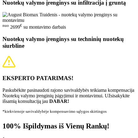
Nuotekų valymo įrenginys su infiltracija į gruntą
nuo
€
2699
su montavimo darbais
Nuotekų valymo įrenginys su techninių nuotekų
siurbline
EKSPERTO PATARIMAS!
Paskubėkite pasinaudoti rajono savivaldybės teikiama kompensacija
Nuotekų valymo įrenginių įsigyjimui ir montavimui. Užsisakykite
išsamią konsultaciją jau
DABAR!
*kiekvienoje savivaldybėje kompensavimo sąlygos skirtingos
100% Išpildymas iš Vienų Rankų!