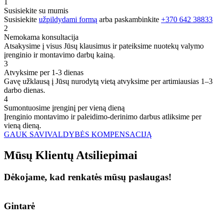
1
Susisiekite su mumis
Susisiekite
užpildydami formą
arba paskambinkite
+370 642 38833
2
Nemokama konsultacija
Atsakysime į visus Jūsų klausimus ir pateiksime nuotekų valymo
įrenginio ir montavimo darbų kainą.
3
Atvyksime per 1-3 dienas
Gavę užklausą į Jūsų nurodytą vietą atvyksime per artimiausias 1–3
darbo dienas.
4
Sumontuosime įrenginį per vieną dieną
Įrenginio montavimo ir paleidimo-derinimo darbus atliksime per
vieną dieną.
GAUK SAVIVALDYBĖS KOMPENSACIJĄ
Mūsų
Klientų
Atsiliepimai
Dėkojame, kad renkatės mūsų paslaugas!
Gintarė