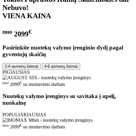
Nebuvo!
VIENA KAINA
nuo
€
2099
Pasirinkite nuotekų valymo įrenginio dydį pagal
gyventojų skaičių
2-4 asmenų šeimai
4-6 asmenų šeimai
PIGIAUSIAS
nuo
€
2099
su montavimo darbais
Nuotekų valymo įrenginys su savitaka į upelį,
nuokalnę
POPULIARIAUSIAS
nuo
€
2699
su montavimo darbais