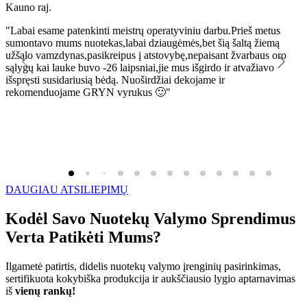
Kauno raj.
K
"Labai esame patenkinti meistrų operatyviniu darbu.Prieš metus
"
sumontavo mums nuotekas,labai dziaugėmės,bet šią šaltą žiemą
l
užšąlo vamzdynas,pasikreipus į atstovybę,nepaisant žvarbaus oro
R
sąlygų kai lauke buvo -26 laipsniai,jie mus išgirdo ir atvažiavo
išspręsti susidariusią bėdą. Nuoširdžiai dekojame ir
rekomenduojame GRYN vyrukus 🙂"
DAUGIAU ATSILIEPIMŲ
Kodėl Savo Nuotekų Valymo Sprendimus
Verta Patikėti Mums?
Ilgametė patirtis, didelis nuotekų valymo įrenginių pasirinkimas,
sertifikuota kokybiška produkcija ir aukščiausio lygio aptarnavimas
iš
vienų rankų!