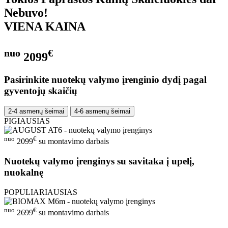
Nebuvo!
VIENA KAINA
nuo
€
2099
Pasirinkite nuotekų valymo įrenginio dydį pagal
gyventojų skaičių
2-4 asmenų šeimai
4-6 asmenų šeimai
PIGIAUSIAS
nuo
€
2099
su montavimo darbais
Nuotekų valymo įrenginys su savitaka į upelį,
nuokalnę
POPULIARIAUSIAS
nuo
€
2699
su montavimo darbais