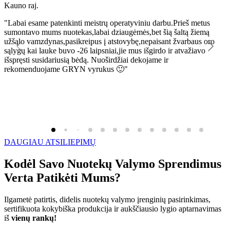
Kauno raj.
K
"Labai esame patenkinti meistrų operatyviniu darbu.Prieš metus
"
sumontavo mums nuotekas,labai dziaugėmės,bet šią šaltą žiemą
l
užšąlo vamzdynas,pasikreipus į atstovybę,nepaisant žvarbaus oro
R
sąlygų kai lauke buvo -26 laipsniai,jie mus išgirdo ir atvažiavo
išspręsti susidariusią bėdą. Nuoširdžiai dekojame ir
rekomenduojame GRYN vyrukus 🙂"
DAUGIAU ATSILIEPIMŲ
Kodėl Savo Nuotekų Valymo Sprendimus
Verta Patikėti Mums?
Ilgametė patirtis, didelis nuotekų valymo įrenginių pasirinkimas,
sertifikuota kokybiška produkcija ir aukščiausio lygio aptarnavimas
iš
vienų rankų!