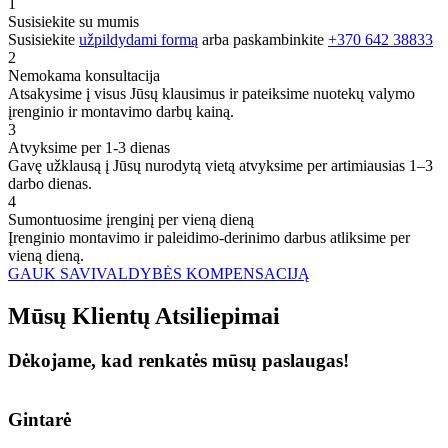
1
Susisiekite su mumis
Susisiekite
užpildydami formą
arba paskambinkite
+370 642 38833
2
Nemokama konsultacija
Atsakysime į visus Jūsų klausimus ir pateiksime nuotekų valymo
įrenginio ir montavimo darbų kainą.
3
Atvyksime per 1-3 dienas
Gavę užklausą į Jūsų nurodytą vietą atvyksime per artimiausias 1–3
darbo dienas.
4
Sumontuosime įrenginį per vieną dieną
Įrenginio montavimo ir paleidimo-derinimo darbus atliksime per
vieną dieną.
GAUK SAVIVALDYBĖS KOMPENSACIJĄ
Mūsų
Klientų
Atsiliepimai
Dėkojame, kad renkatės mūsų paslaugas!
Gintarė