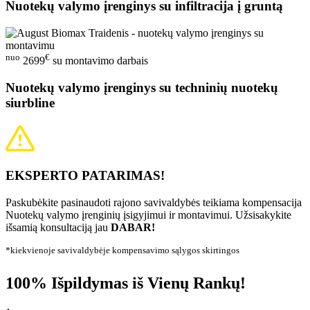
Nuotekų valymo įrenginys su infiltracija į gruntą
nuo
€
2699
su montavimo darbais
Nuotekų valymo įrenginys su techninių nuotekų
siurbline
EKSPERTO PATARIMAS!
Paskubėkite pasinaudoti rajono savivaldybės teikiama kompensacija
Nuotekų valymo įrenginių įsigyjimui ir montavimui. Užsisakykite
išsamią konsultaciją jau
DABAR!
*kiekvienoje savivaldybėje kompensavimo sąlygos skirtingos
100% Išpildymas iš Vienų Rankų!