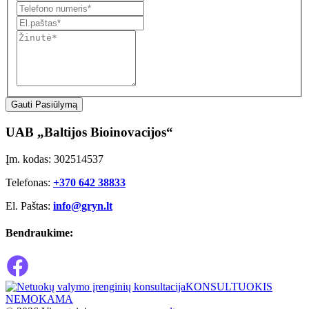
Gauti Pasiūlymą
UAB „Baltijos Bioinovacijos“
Įm. kodas: 302514537
Telefonas:
+370 642 38833
El. Paštas:
info@gryn.lt
Bendraukime:
KONSULTUOKIS
NEMOKAMA