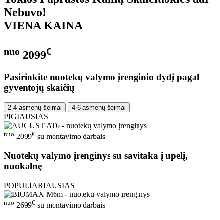
Nebuvo!
VIENA KAINA
nuo
€
2099
Pasirinkite nuotekų valymo įrenginio dydį pagal
gyventojų skaičių
2-4 asmenų šeimai
4-6 asmenų šeimai
PIGIAUSIAS
nuo
€
2099
su montavimo darbais
Nuotekų valymo įrenginys su savitaka į upelį,
nuokalnę
POPULIARIAUSIAS
nuo
€
2699
su montavimo darbais