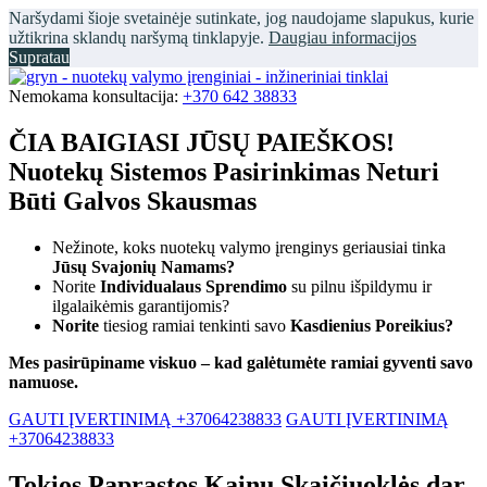
Naršydami šioje svetainėje sutinkate, jog naudojame slapukus, kurie
užtikrina sklandų naršymą tinklapyje.
Daugiau informacijos
Supratau
Nemokama konsultacija:
+370 642 38833
ČIA BAIGIASI JŪSŲ PAIEŠKOS!
Nuotekų Sistemos Pasirinkimas Neturi
Būti Galvos Skausmas
Nežinote, koks nuotekų valymo įrenginys geriausiai tinka
Jūsų Svajonių Namams?
Norite
Individualaus Sprendimo
su pilnu išpildymu ir
ilgalaikėmis garantijomis?
Norite
tiesiog ramiai tenkinti savo
Kasdienius Poreikius?
Mes pasirūpiname viskuo – kad galėtumėte ramiai gyventi savo
namuose.
GAUTI ĮVERTINIMĄ +37064238833
GAUTI ĮVERTINIMĄ
+37064238833
Tokios Paprastos Kainų Skaičiuoklės dar