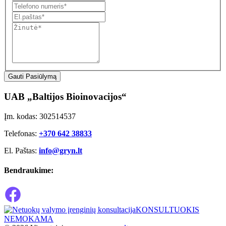
Gauti Pasiūlymą
UAB „Baltijos Bioinovacijos“
Įm. kodas: 302514537
Telefonas:
+370 642 38833
El. Paštas:
info@gryn.lt
Bendraukime:
KONSULTUOKIS
NEMOKAMA