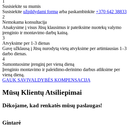
1
Susisiekite su mumis
Susisiekite
užpildydami formą
arba paskambinkite
+370 642 38833
2
Nemokama konsultacija
Atsakysime į visus Jūsų klausimus ir pateiksime nuotekų valymo
įrenginio ir montavimo darbų kainą.
3
Atvyksime per 1-3 dienas
Gavę užklausą į Jūsų nurodytą vietą atvyksime per artimiausias 1–3
darbo dienas.
4
Sumontuosime įrenginį per vieną dieną
Įrenginio montavimo ir paleidimo-derinimo darbus atliksime per
vieną dieną.
GAUK SAVIVALDYBĖS KOMPENSACIJĄ
Mūsų
Klientų
Atsiliepimai
Dėkojame, kad renkatės mūsų paslaugas!
Gintarė