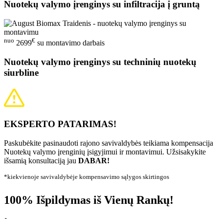
Nuotekų valymo įrenginys su infiltracija į gruntą
nuo
€
2699
su montavimo darbais
Nuotekų valymo įrenginys su techninių nuotekų
siurbline
EKSPERTO PATARIMAS!
Paskubėkite pasinaudoti rajono savivaldybės teikiama kompensacija
Nuotekų valymo įrenginių įsigyjimui ir montavimui. Užsisakykite
išsamią konsultaciją jau
DABAR!
*kiekvienoje savivaldybėje kompensavimo sąlygos skirtingos
100% Išpildymas iš Vienų Rankų!