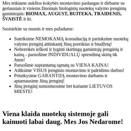
Mes teikiame aukštos kokybės montavimo paslaugas ir dirbame su
geriausiais ir visiems žinomais biologinių nuotekų valymo įrenginių
gamintojais:
BIOMAX, AUGUST, BUITEKA, TRAIDENIS,
ŠVAISTĖ
ir kt.
Susisiekite su mumis ir mes pažadame:
Suteiksime
NEMOKAMĄ
konsultaciją ir parinksime nuotekų
valymo įrenginį atitinkantį Jūsų poreikius ir biudžetą!
Nebereikės ieškoti ir lyginti skirtingų gamintojų įrenginių ir
kainų - paruošime
INDIVIDUALŲ
sprendimą skirtą tik
Jums!
Paruošime suprantamą sąmatą su
VIENA KAINA!
Atliksime
VISUS
įrenginio montavimo ir paleidimo darbus!
Pritaikysime
GARANTIJĄ
montavimo darbams ir
aptarnausime Jūsų įrenginį!
Jūsų įrenginį sumontuosime bet kuriame
LIETUVOS
MIESTE!
Viena klaida nuotekų sistemoje gali
kainuoti labai daug. Mes Jos Nedarome!