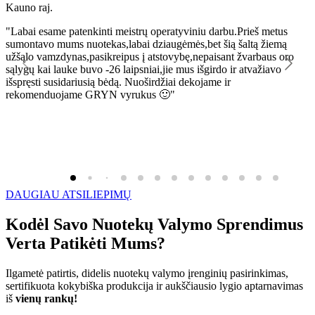
Kauno raj.
K
"Labai esame patenkinti meistrų operatyviniu darbu.Prieš metus
"
sumontavo mums nuotekas,labai dziaugėmės,bet šią šaltą žiemą
l
užšąlo vamzdynas,pasikreipus į atstovybę,nepaisant žvarbaus oro
R
sąlygų kai lauke buvo -26 laipsniai,jie mus išgirdo ir atvažiavo
išspręsti susidariusią bėdą. Nuoširdžiai dekojame ir
rekomenduojame GRYN vyrukus 🙂"
DAUGIAU ATSILIEPIMŲ
Kodėl Savo Nuotekų Valymo Sprendimus
Verta Patikėti Mums?
Ilgametė patirtis, didelis nuotekų valymo įrenginių pasirinkimas,
sertifikuota kokybiška produkcija ir aukščiausio lygio aptarnavimas
iš
vienų rankų!