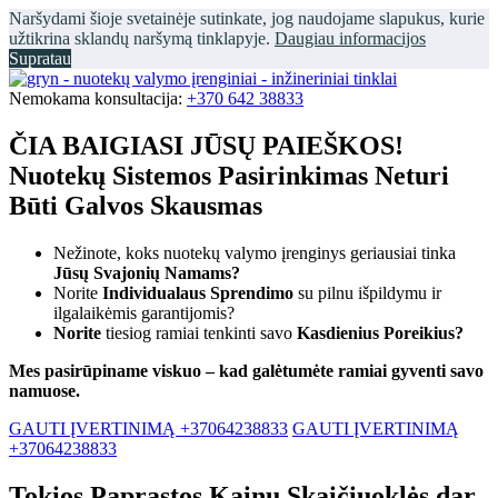
Naršydami šioje svetainėje sutinkate, jog naudojame slapukus, kurie
užtikrina sklandų naršymą tinklapyje.
Daugiau informacijos
Supratau
Nemokama konsultacija:
+370 642 38833
ČIA BAIGIASI JŪSŲ PAIEŠKOS!
Nuotekų Sistemos Pasirinkimas Neturi
Būti Galvos Skausmas
Nežinote, koks nuotekų valymo įrenginys geriausiai tinka
Jūsų Svajonių Namams?
Norite
Individualaus Sprendimo
su pilnu išpildymu ir
ilgalaikėmis garantijomis?
Norite
tiesiog ramiai tenkinti savo
Kasdienius Poreikius?
Mes pasirūpiname viskuo – kad galėtumėte ramiai gyventi savo
namuose.
GAUTI ĮVERTINIMĄ +37064238833
GAUTI ĮVERTINIMĄ
+37064238833
Tokios Paprastos Kainų Skaičiuoklės dar