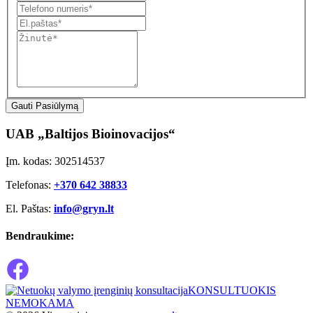
Gauti Pasiūlymą
UAB „Baltijos Bioinovacijos“
Įm. kodas: 302514537
Telefonas:
+370 642 38833
El. Paštas:
info@gryn.lt
Bendraukime:
KONSULTUOKIS
NEMOKAMA