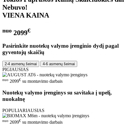
Nebuvo!
VIENA KAINA
nuo
€
2099
Pasirinkite nuotekų valymo įrenginio dydį pagal
gyventojų skaičių
2-4 asmenų šeimai
4-6 asmenų šeimai
PIGIAUSIAS
nuo
€
2099
su montavimo darbais
Nuotekų valymo įrenginys su savitaka į upelį,
nuokalnę
POPULIARIAUSIAS
nuo
€
2699
su montavimo darbais