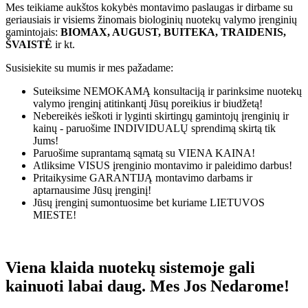
Mes teikiame aukštos kokybės montavimo paslaugas ir dirbame su
geriausiais ir visiems žinomais biologinių nuotekų valymo įrenginių
gamintojais:
BIOMAX, AUGUST, BUITEKA, TRAIDENIS,
ŠVAISTĖ
ir kt.
Susisiekite su mumis ir mes pažadame:
Suteiksime
NEMOKAMĄ
konsultaciją ir parinksime nuotekų
valymo įrenginį atitinkantį Jūsų poreikius ir biudžetą!
Nebereikės ieškoti ir lyginti skirtingų gamintojų įrenginių ir
kainų - paruošime
INDIVIDUALŲ
sprendimą skirtą tik
Jums!
Paruošime suprantamą sąmatą su
VIENA KAINA!
Atliksime
VISUS
įrenginio montavimo ir paleidimo darbus!
Pritaikysime
GARANTIJĄ
montavimo darbams ir
aptarnausime Jūsų įrenginį!
Jūsų įrenginį sumontuosime bet kuriame
LIETUVOS
MIESTE!
Viena klaida nuotekų sistemoje gali
kainuoti labai daug. Mes Jos Nedarome!