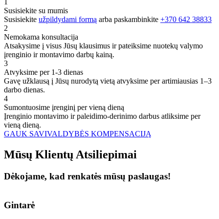
1
Susisiekite su mumis
Susisiekite
užpildydami formą
arba paskambinkite
+370 642 38833
2
Nemokama konsultacija
Atsakysime į visus Jūsų klausimus ir pateiksime nuotekų valymo
įrenginio ir montavimo darbų kainą.
3
Atvyksime per 1-3 dienas
Gavę užklausą į Jūsų nurodytą vietą atvyksime per artimiausias 1–3
darbo dienas.
4
Sumontuosime įrenginį per vieną dieną
Įrenginio montavimo ir paleidimo-derinimo darbus atliksime per
vieną dieną.
GAUK SAVIVALDYBĖS KOMPENSACIJĄ
Mūsų
Klientų
Atsiliepimai
Dėkojame, kad renkatės mūsų paslaugas!
Gintarė