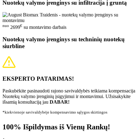
Nuotekų valymo įrenginys su infiltracija į gruntą
nuo
€
2699
su montavimo darbais
Nuotekų valymo įrenginys su techninių nuotekų
siurbline
EKSPERTO PATARIMAS!
Paskubėkite pasinaudoti rajono savivaldybės teikiama kompensacija
Nuotekų valymo įrenginių įsigyjimui ir montavimui. Užsisakykite
išsamią konsultaciją jau
DABAR!
*kiekvienoje savivaldybėje kompensavimo sąlygos skirtingos
100% Išpildymas iš Vienų Rankų!