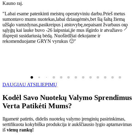
Kauno raj.
K
"Labai esame patenkinti meistrų operatyviniu darbu.Prieš metus
"
sumontavo mums nuotekas,labai dziaugėmės,bet šią šaltą žiemą
l
užšąlo vamzdynas,pasikreipus į atstovybę,nepaisant žvarbaus oro
R
sąlygų kai lauke buvo -26 laipsniai,jie mus išgirdo ir atvažiavo
išspręsti susidariusią bėdą. Nuoširdžiai dekojame ir
rekomenduojame GRYN vyrukus 🙂"
DAUGIAU ATSILIEPIMŲ
Kodėl Savo Nuotekų Valymo Sprendimus
Verta Patikėti Mums?
Ilgametė patirtis, didelis nuotekų valymo įrenginių pasirinkimas,
sertifikuota kokybiška produkcija ir aukščiausio lygio aptarnavimas
iš
vienų rankų!