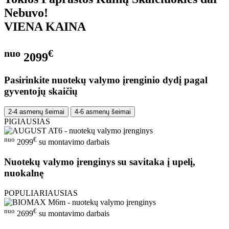
Nebuvo!
VIENA KAINA
nuo
€
2099
Pasirinkite nuotekų valymo įrenginio dydį pagal
gyventojų skaičių
2-4 asmenų šeimai
4-6 asmenų šeimai
PIGIAUSIAS
nuo
€
2099
su montavimo darbais
Nuotekų valymo įrenginys su savitaka į upelį,
nuokalnę
POPULIARIAUSIAS
nuo
€
2699
su montavimo darbais