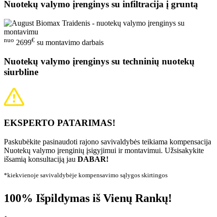
Nuotekų valymo įrenginys su infiltracija į gruntą
nuo
€
2699
su montavimo darbais
Nuotekų valymo įrenginys su techninių nuotekų
siurbline
EKSPERTO PATARIMAS!
Paskubėkite pasinaudoti rajono savivaldybės teikiama kompensacija
Nuotekų valymo įrenginių įsigyjimui ir montavimui. Užsisakykite
išsamią konsultaciją jau
DABAR!
*kiekvienoje savivaldybėje kompensavimo sąlygos skirtingos
100% Išpildymas iš Vienų Rankų!