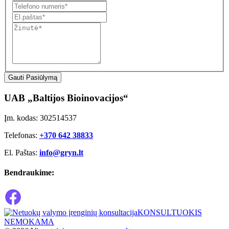
Gauti Pasiūlymą
UAB „Baltijos Bioinovacijos“
Įm. kodas: 302514537
Telefonas:
+370 642 38833
El. Paštas:
info@gryn.lt
Bendraukime:
KONSULTUOKIS
NEMOKAMA