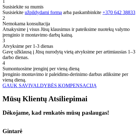
1
Susisiekite su mumis
Susisiekite
užpildydami formą
arba paskambinkite
+370 642 38833
2
Nemokama konsultacija
Atsakysime į visus Jūsų klausimus ir pateiksime nuotekų valymo
įrenginio ir montavimo darbų kainą.
3
Atvyksime per 1-3 dienas
Gavę užklausą į Jūsų nurodytą vietą atvyksime per artimiausias 1–3
darbo dienas.
4
Sumontuosime įrenginį per vieną dieną
Įrenginio montavimo ir paleidimo-derinimo darbus atliksime per
vieną dieną.
GAUK SAVIVALDYBĖS KOMPENSACIJĄ
Mūsų
Klientų
Atsiliepimai
Dėkojame, kad renkatės mūsų paslaugas!
Gintarė