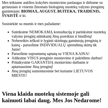
Mes teikiame aukštos kokybės montavimo paslaugas ir dirbame su
geriausiais ir visiems žinomais biologinių nuotekų valymo įrenginių
gamintojais:
BIOMAX, AUGUST, BUITEKA, TRAIDENIS,
ŠVAISTĖ
ir kt.
Susisiekite su mumis ir mes pažadame:
Suteiksime
NEMOKAMĄ
konsultaciją ir parinksime nuotekų
valymo įrenginį atitinkantį Jūsų poreikius ir biudžetą!
Nebereikės ieškoti ir lyginti skirtingų gamintojų įrenginių ir
kainų - paruošime
INDIVIDUALŲ
sprendimą skirtą tik
Jums!
Paruošime suprantamą sąmatą su
VIENA KAINA!
Atliksime
VISUS
įrenginio montavimo ir paleidimo darbus!
Pritaikysime
GARANTIJĄ
montavimo darbams ir
aptarnausime Jūsų įrenginį!
Jūsų įrenginį sumontuosime bet kuriame
LIETUVOS
MIESTE!
Viena klaida nuotekų sistemoje gali
kainuoti labai daug. Mes Jos Nedarome!