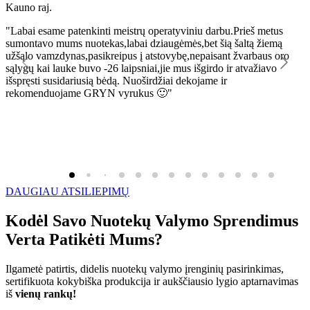
Kauno raj.
K
"Labai esame patenkinti meistrų operatyviniu darbu.Prieš metus
"
sumontavo mums nuotekas,labai dziaugėmės,bet šią šaltą žiemą
l
užšąlo vamzdynas,pasikreipus į atstovybę,nepaisant žvarbaus oro
R
sąlygų kai lauke buvo -26 laipsniai,jie mus išgirdo ir atvažiavo
išspręsti susidariusią bėdą. Nuoširdžiai dekojame ir
rekomenduojame GRYN vyrukus 🙂"
DAUGIAU ATSILIEPIMŲ
Kodėl Savo Nuotekų Valymo Sprendimus
Verta Patikėti Mums?
Ilgametė patirtis, didelis nuotekų valymo įrenginių pasirinkimas,
sertifikuota kokybiška produkcija ir aukščiausio lygio aptarnavimas
iš
vienų rankų!