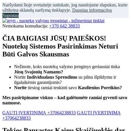
Naršydami šioje svetainėje sutinkate, jog naudojame slapukus, kurie
užtikrina sklandų naršymą tinklapyje.
Daugiau informacijos
Supratau
Nemokama konsultacija:
+370 642 38833
ČIA BAIGIASI JŪSŲ PAIEŠKOS!
Nuotekų Sistemos Pasirinkimas Neturi
Būti Galvos Skausmas
Nežinote, koks nuotekų valymo įrenginys geriausiai tinka
Jūsų Svajonių Namams?
Norite
Individualaus Sprendimo
su pilnu išpildymu ir
ilgalaikėmis garantijomis?
Norite
tiesiog ramiai tenkinti savo
Kasdienius Poreikius?
Mes pasirūpiname viskuo – kad galėtumėte ramiai gyventi savo
namuose.
GAUTI ĮVERTINIMĄ +37064238833
GAUTI ĮVERTINIMĄ
+37064238833
Tokios Paprastos Kainų Skaičiuoklės dar