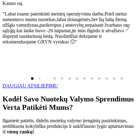
Kauno raj.
K
"Labai esame patenkinti meistrų operatyviniu darbu.Prieš metus
"
sumontavo mums nuotekas,labai dziaugėmės,bet šią šaltą žiemą
l
užšąlo vamzdynas,pasikreipus į atstovybę,nepaisant žvarbaus oro
R
sąlygų kai lauke buvo -26 laipsniai,jie mus išgirdo ir atvažiavo
išspręsti susidariusią bėdą. Nuoširdžiai dekojame ir
rekomenduojame GRYN vyrukus 🙂"
DAUGIAU ATSILIEPIMŲ
Kodėl Savo Nuotekų Valymo Sprendimus
Verta Patikėti Mums?
Ilgametė patirtis, didelis nuotekų valymo įrenginių pasirinkimas,
sertifikuota kokybiška produkcija ir aukščiausio lygio aptarnavimas
iš
vienų rankų!