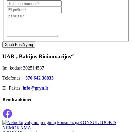
Gauti Pasiūlymą
UAB „Baltijos Bioinovacijos“
Įm. kodas: 302514537
Telefonas:
+370 642 38833
El. Paštas:
info@gryn.lt
Bendraukime:
KONSULTUOKIS
NEMOKAMA