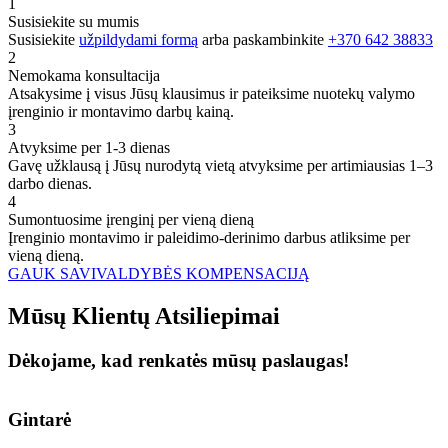
1
Susisiekite su mumis
Susisiekite
užpildydami formą
arba paskambinkite
+370 642 38833
2
Nemokama konsultacija
Atsakysime į visus Jūsų klausimus ir pateiksime nuotekų valymo
įrenginio ir montavimo darbų kainą.
3
Atvyksime per 1-3 dienas
Gavę užklausą į Jūsų nurodytą vietą atvyksime per artimiausias 1–3
darbo dienas.
4
Sumontuosime įrenginį per vieną dieną
Įrenginio montavimo ir paleidimo-derinimo darbus atliksime per
vieną dieną.
GAUK SAVIVALDYBĖS KOMPENSACIJĄ
Mūsų
Klientų
Atsiliepimai
Dėkojame, kad renkatės mūsų paslaugas!
Gintarė