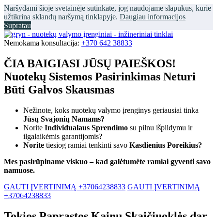
Naršydami šioje svetainėje sutinkate, jog naudojame slapukus, kurie
užtikrina sklandų naršymą tinklapyje.
Daugiau informacijos
Supratau
Nemokama konsultacija:
+370 642 38833
ČIA BAIGIASI JŪSŲ PAIEŠKOS!
Nuotekų Sistemos Pasirinkimas Neturi
Būti Galvos Skausmas
Nežinote, koks nuotekų valymo įrenginys geriausiai tinka
Jūsų Svajonių Namams?
Norite
Individualaus Sprendimo
su pilnu išpildymu ir
ilgalaikėmis garantijomis?
Norite
tiesiog ramiai tenkinti savo
Kasdienius Poreikius?
Mes pasirūpiname viskuo – kad galėtumėte ramiai gyventi savo
namuose.
GAUTI ĮVERTINIMĄ +37064238833
GAUTI ĮVERTINIMĄ
+37064238833
Tokios Paprastos Kainų Skaičiuoklės dar