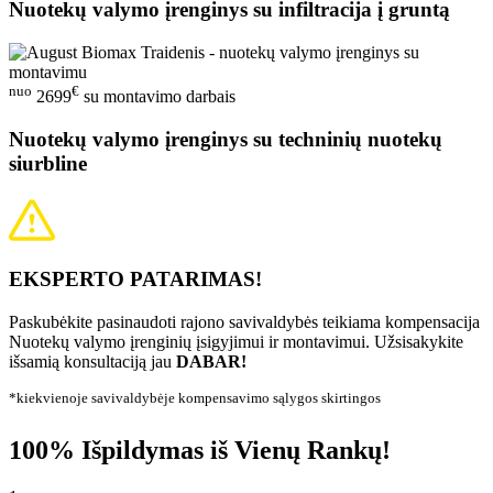
Nuotekų valymo įrenginys su infiltracija į gruntą
nuo
€
2699
su montavimo darbais
Nuotekų valymo įrenginys su techninių nuotekų
siurbline
EKSPERTO PATARIMAS!
Paskubėkite pasinaudoti rajono savivaldybės teikiama kompensacija
Nuotekų valymo įrenginių įsigyjimui ir montavimui. Užsisakykite
išsamią konsultaciją jau
DABAR!
*kiekvienoje savivaldybėje kompensavimo sąlygos skirtingos
100% Išpildymas iš Vienų Rankų!