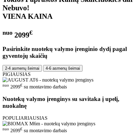
Nebuvo!
VIENA KAINA
nuo
€
2099
Pasirinkite nuotekų valymo įrenginio dydį pagal
gyventojų skaičių
2-4 asmenų šeimai
4-6 asmenų šeimai
PIGIAUSIAS
nuo
€
2099
su montavimo darbais
Nuotekų valymo įrenginys su savitaka į upelį,
nuokalnę
POPULIARIAUSIAS
nuo
€
2699
su montavimo darbais