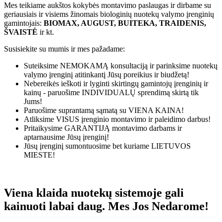
Mes teikiame aukštos kokybės montavimo paslaugas ir dirbame su
geriausiais ir visiems žinomais biologinių nuotekų valymo įrenginių
gamintojais:
BIOMAX, AUGUST, BUITEKA, TRAIDENIS,
ŠVAISTĖ
ir kt.
Susisiekite su mumis ir mes pažadame:
Suteiksime
NEMOKAMĄ
konsultaciją ir parinksime nuotekų
valymo įrenginį atitinkantį Jūsų poreikius ir biudžetą!
Nebereikės ieškoti ir lyginti skirtingų gamintojų įrenginių ir
kainų - paruošime
INDIVIDUALŲ
sprendimą skirtą tik
Jums!
Paruošime suprantamą sąmatą su
VIENA KAINA!
Atliksime
VISUS
įrenginio montavimo ir paleidimo darbus!
Pritaikysime
GARANTIJĄ
montavimo darbams ir
aptarnausime Jūsų įrenginį!
Jūsų įrenginį sumontuosime bet kuriame
LIETUVOS
MIESTE!
Viena klaida nuotekų sistemoje gali
kainuoti labai daug. Mes Jos Nedarome!