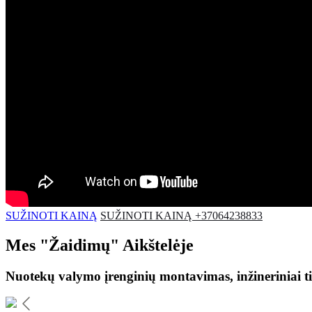
SUŽINOTI KAINĄ
SUŽINOTI KAINĄ +37064238833
Mes
"Žaidimų"
Aikštelėje
Nuotekų valymo įrenginių montavimas, inžineriniai ti