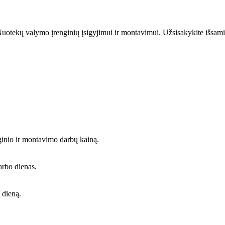
uotekų valymo įrenginių įsigyjimui ir montavimui. Užsisakykite išsami
ginio ir montavimo darbų kainą.
arbo dienas.
 dieną.