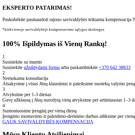
EKSPERTO PATARIMAS!
Paskubėkite pasinaudoti rajono savivaldybės teikiama kompensacija N
*kiekvienoje savivaldybėje kompensavimo sąlygos skirtingos
100% Išpildymas iš Vienų Rankų!
1
Susisiekite su mumis
Susisiekite
užpildydami formą
arba paskambinkite
+370 642 38833
2
Nemokama konsultacija
Atsakysime į visus Jūsų klausimus ir pateiksime nuotekų valymo įren
3
Atvyksime per 1-3 dienas
Gavę užklausą į Jūsų nurodytą vietą atvyksime per artimiausias 1–3 d
4
Sumontuosime įrenginį per vieną dieną
Įrenginio montavimo ir paleidimo-derinimo darbus atliksime per vieną
GAUK SAVIVALDYBĖS KOMPENSACIJĄ
Mūsų
Klientų
Atsiliepimai