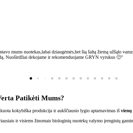
ntavo mums nuotekas,labai dziaugėmės,bet šią šaltą žiemą užšąlo vamzd
sią bėdą. Nuoširdžiai dekojame ir rekomenduojame GRYN vyrukus 🙂"
erta Patikėti Mums?
ifikuota kokybiška produkcija ir aukščiausio lygio aptarnavimas iš
vienų
ausiais ir visiems žinomais biologinių nuotekų valymo įrenginių gamin