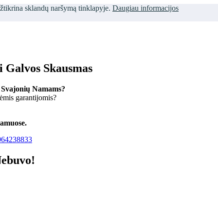
užtikrina sklandų naršymą tinklapyje.
Daugiau informacijos
ti Galvos Skausmas
 Svajonių Namams?
kėmis garantijomis?
namuose.
64238833
Nebuvo!