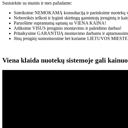
Susisiekite su mumis ir mes pažadame:
Suteiksime
NEMOKAMĄ
konsultaciją ir parinksime nuotekų v
Nebereikės ieškoti ir lyginti skirtingų gamintojų įrenginių ir k
Paruošime suprantamą sąmatą su
VIENA KAINA!
Atliksime
VISUS
įrenginio montavimo ir paleidimo darbus!
Pritaikysime
GARANTIJĄ
montavimo darbams ir aptarnausime
Jūsų įrenginį sumontuosime bet kuriame
LIETUVOS MIESTE
Viena klaida nuotekų sistemoje gali kainu