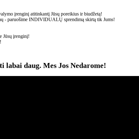
alymo įrenginį atitinkantį Jūsų poreikius ir biudžetą!
ainų - paruošime
INDIVIDUALŲ
sprendimą skirtą tik Jums!
 Jūsų įrenginį!
!
oti labai daug. Mes Jos Nedarome!