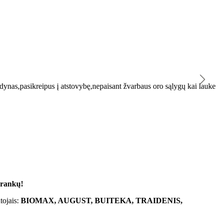
K
ynas,pasikreipus į atstovybę,nepaisant žvarbaus oro sąlygų kai lauke
"
 rankų!
tojais:
BIOMAX, AUGUST, BUITEKA, TRAIDENIS,