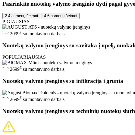
Pasirinkite nuotekų valymo įrenginio dydį pagal gyve
2-4 asmenų šeimai
4-6 asmenų šeimai
PIGIAUSIAS
nuo
€
2099
su montavimo darbais
Nuotekų valymo įrenginys su savitaka į upelį, nuokal
POPULIARIAUSIAS
nuo
€
2699
su montavimo darbais
Nuotekų valymo įrenginys su infiltracija į gruntą
nuo
€
2699
su montavimo darbais
Nuotekų valymo įrenginys su techninių nuotekų siurb