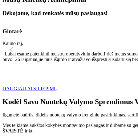
Dėkojame, kad renkatės mūsų paslaugas!
Gintarė
Kauno raj.
"Labai esame patenkinti meistrų operatyviniu darbu.Prieš metus sumo
buvo -26 laipsniai,jie mus išgirdo ir atvažiavo išspręsti susidariu
DAUGIAU ATSILIEPIMŲ
Kodėl Savo Nuotekų Valymo Sprendimus V
Ilgametė patirtis, didelis nuotekų valymo įrenginių pasirinkimas, sert
Mes teikiame aukštos kokybės montavimo paslaugas ir dirbame su geri
ŠVAISTĖ
ir kt.