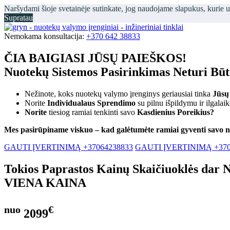
Naršydami šioje svetainėje sutinkate, jog naudojame slapukus, kurie 
Supratau
Nemokama konsultacija:
+370 642 38833
ČIA BAIGIASI JŪSŲ PAIEŠKOS!
Nuotekų Sistemos Pasirinkimas Neturi Bū
Nežinote, koks nuotekų valymo įrenginys geriausiai tinka
Jūsų
Norite
Individualaus Sprendimo
su pilnu išpildymu ir ilgalai
Norite
tiesiog ramiai tenkinti savo
Kasdienius Poreikius?
Mes pasirūpiname viskuo – kad galėtumėte ramiai gyventi savo 
GAUTI ĮVERTINIMĄ +37064238833
GAUTI ĮVERTINIMĄ +370
Tokios Paprastos Kainų Skaičiuoklės dar 
VIENA KAINA
nuo
€
2099