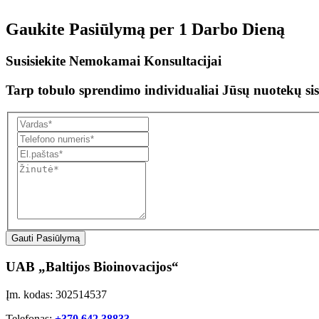
Gaukite Pasiūlymą per
1 Darbo Dieną
Susisiekite Nemokamai Konsultacijai
Tarp tobulo sprendimo individualiai Jūsų nuotekų sis
Gauti Pasiūlymą
UAB „Baltijos Bioinovacijos“
Įm. kodas: 302514537
Telefonas:
+370 642 38833