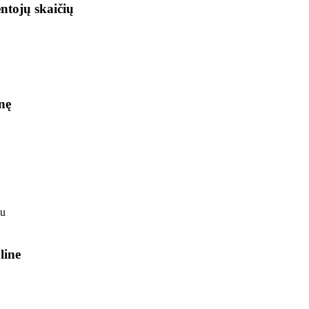
ntojų skaičių
nę
line