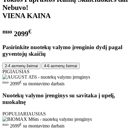
Nebuvo!
VIENA KAINA
nuo
€
2099
Pasirinkite nuotekų valymo įrenginio dydį pagal
gyventojų skaičių
2-4 asmenų šeimai
4-6 asmenų šeimai
PIGIAUSIAS
nuo
€
2099
su montavimo darbais
Nuotekų valymo įrenginys su savitaka į upelį,
nuokalnę
POPULIARIAUSIAS
nuo
€
2699
su montavimo darbais