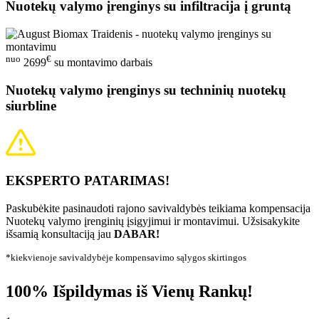
Nuotekų valymo įrenginys su infiltracija į gruntą
nuo
€
2699
su montavimo darbais
Nuotekų valymo įrenginys su techninių nuotekų
siurbline
EKSPERTO PATARIMAS!
Paskubėkite pasinaudoti rajono savivaldybės teikiama kompensacija
Nuotekų valymo įrenginių įsigyjimui ir montavimui. Užsisakykite
išsamią konsultaciją jau
DABAR!
*kiekvienoje savivaldybėje kompensavimo sąlygos skirtingos
100% Išpildymas iš Vienų Rankų!