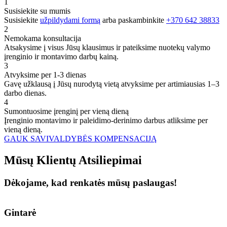
1
Susisiekite su mumis
Susisiekite
užpildydami formą
arba paskambinkite
+370 642 38833
2
Nemokama konsultacija
Atsakysime į visus Jūsų klausimus ir pateiksime nuotekų valymo
įrenginio ir montavimo darbų kainą.
3
Atvyksime per 1-3 dienas
Gavę užklausą į Jūsų nurodytą vietą atvyksime per artimiausias 1–3
darbo dienas.
4
Sumontuosime įrenginį per vieną dieną
Įrenginio montavimo ir paleidimo-derinimo darbus atliksime per
vieną dieną.
GAUK SAVIVALDYBĖS KOMPENSACIJĄ
Mūsų
Klientų
Atsiliepimai
Dėkojame, kad renkatės mūsų paslaugas!
Gintarė