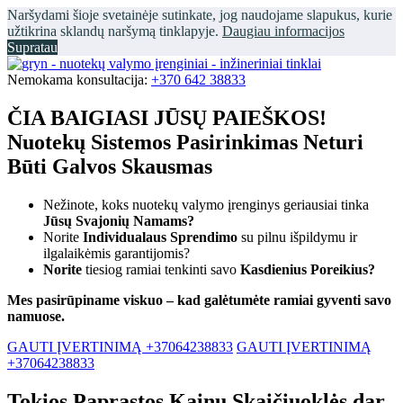
Naršydami šioje svetainėje sutinkate, jog naudojame slapukus, kurie
užtikrina sklandų naršymą tinklapyje.
Daugiau informacijos
Supratau
Nemokama konsultacija:
+370 642 38833
ČIA BAIGIASI JŪSŲ PAIEŠKOS!
Nuotekų Sistemos Pasirinkimas Neturi
Būti Galvos Skausmas
Nežinote, koks nuotekų valymo įrenginys geriausiai tinka
Jūsų Svajonių Namams?
Norite
Individualaus Sprendimo
su pilnu išpildymu ir
ilgalaikėmis garantijomis?
Norite
tiesiog ramiai tenkinti savo
Kasdienius Poreikius?
Mes pasirūpiname viskuo – kad galėtumėte ramiai gyventi savo
namuose.
GAUTI ĮVERTINIMĄ +37064238833
GAUTI ĮVERTINIMĄ
+37064238833
Tokios Paprastos Kainų Skaičiuoklės dar