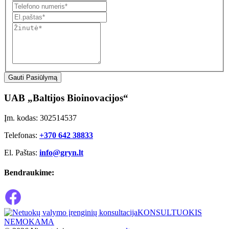
Gauti Pasiūlymą
UAB „Baltijos Bioinovacijos“
Įm. kodas: 302514537
Telefonas:
+370 642 38833
El. Paštas:
info@gryn.lt
Bendraukime:
KONSULTUOKIS
NEMOKAMA