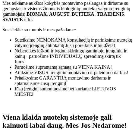
Mes teikiame aukštos kokybės montavimo paslaugas ir dirbame su
geriausiais ir visiems žinomais biologinių nuotekų valymo įrenginių
gamintojais:
BIOMAX, AUGUST, BUITEKA, TRAIDENIS,
ŠVAISTĖ
ir kt.
Susisiekite su mumis ir mes pažadame:
Suteiksime
NEMOKAMĄ
konsultaciją ir parinksime nuotekų
valymo įrenginį atitinkantį Jūsų poreikius ir biudžetą!
Nebereikės ieškoti ir lyginti skirtingų gamintojų įrenginių ir
kainų - paruošime
INDIVIDUALŲ
sprendimą skirtą tik
Jums!
Paruošime suprantamą sąmatą su
VIENA KAINA!
Atliksime
VISUS
įrenginio montavimo ir paleidimo darbus!
Pritaikysime
GARANTIJĄ
montavimo darbams ir
aptarnausime Jūsų įrenginį!
Jūsų įrenginį sumontuosime bet kuriame
LIETUVOS
MIESTE!
Viena klaida nuotekų sistemoje gali
kainuoti labai daug. Mes Jos Nedarome!