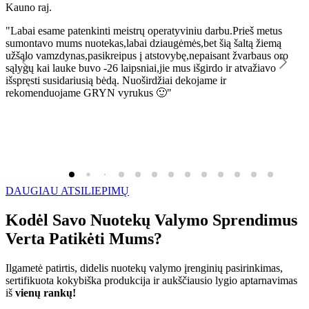
Kauno raj.
K
"Labai esame patenkinti meistrų operatyviniu darbu.Prieš metus
"
sumontavo mums nuotekas,labai dziaugėmės,bet šią šaltą žiemą
l
užšąlo vamzdynas,pasikreipus į atstovybę,nepaisant žvarbaus oro
R
sąlygų kai lauke buvo -26 laipsniai,jie mus išgirdo ir atvažiavo
išspręsti susidariusią bėdą. Nuoširdžiai dekojame ir
rekomenduojame GRYN vyrukus 🙂"
DAUGIAU ATSILIEPIMŲ
Kodėl Savo Nuotekų Valymo Sprendimus
Verta Patikėti Mums?
Ilgametė patirtis, didelis nuotekų valymo įrenginių pasirinkimas,
sertifikuota kokybiška produkcija ir aukščiausio lygio aptarnavimas
iš
vienų rankų!