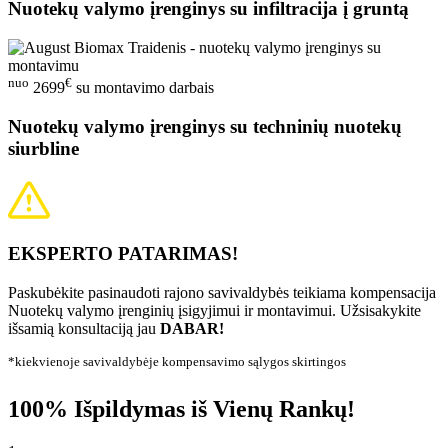
Nuotekų valymo įrenginys su infiltracija į gruntą
nuo
€
2699
su montavimo darbais
Nuotekų valymo įrenginys su techninių nuotekų
siurbline
EKSPERTO PATARIMAS!
Paskubėkite pasinaudoti rajono savivaldybės teikiama kompensacija
Nuotekų valymo įrenginių įsigyjimui ir montavimui. Užsisakykite
išsamią konsultaciją jau
DABAR!
*kiekvienoje savivaldybėje kompensavimo sąlygos skirtingos
100% Išpildymas iš Vienų Rankų!