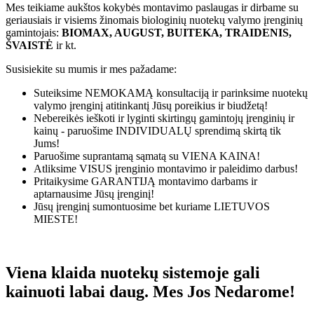
Mes teikiame aukštos kokybės montavimo paslaugas ir dirbame su
geriausiais ir visiems žinomais biologinių nuotekų valymo įrenginių
gamintojais:
BIOMAX, AUGUST, BUITEKA, TRAIDENIS,
ŠVAISTĖ
ir kt.
Susisiekite su mumis ir mes pažadame:
Suteiksime
NEMOKAMĄ
konsultaciją ir parinksime nuotekų
valymo įrenginį atitinkantį Jūsų poreikius ir biudžetą!
Nebereikės ieškoti ir lyginti skirtingų gamintojų įrenginių ir
kainų - paruošime
INDIVIDUALŲ
sprendimą skirtą tik
Jums!
Paruošime suprantamą sąmatą su
VIENA KAINA!
Atliksime
VISUS
įrenginio montavimo ir paleidimo darbus!
Pritaikysime
GARANTIJĄ
montavimo darbams ir
aptarnausime Jūsų įrenginį!
Jūsų įrenginį sumontuosime bet kuriame
LIETUVOS
MIESTE!
Viena klaida nuotekų sistemoje gali
kainuoti labai daug. Mes Jos Nedarome!