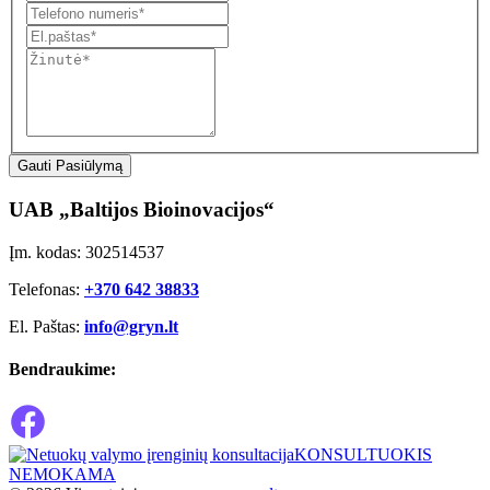
Gauti Pasiūlymą
UAB „Baltijos Bioinovacijos“
Įm. kodas: 302514537
Telefonas:
+370 642 38833
El. Paštas:
info@gryn.lt
Bendraukime:
KONSULTUOKIS
NEMOKAMA