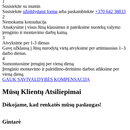
1
Susisiekite su mumis
Susisiekite
užpildydami formą
arba paskambinkite
+370 642 38833
2
Nemokama konsultacija
Atsakysime į visus Jūsų klausimus ir pateiksime nuotekų valymo
įrenginio ir montavimo darbų kainą.
3
Atvyksime per 1-3 dienas
Gavę užklausą į Jūsų nurodytą vietą atvyksime per artimiausias 1–3
darbo dienas.
4
Sumontuosime įrenginį per vieną dieną
Įrenginio montavimo ir paleidimo-derinimo darbus atliksime per
vieną dieną.
GAUK SAVIVALDYBĖS KOMPENSACIJĄ
Mūsų
Klientų
Atsiliepimai
Dėkojame, kad renkatės mūsų paslaugas!
Gintarė