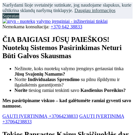
Naršydami šioje svetainėje sutinkate, jog naudojame slapukus, kurie
užtikrina sklandų naršymą tinklapyje.
Daugiau informacijos
Supratau
Nemokama konsultacija:
+370 642 38833
ČIA BAIGIASI JŪSŲ PAIEŠKOS!
Nuotekų Sistemos Pasirinkimas Neturi
Būti Galvos Skausmas
Nežinote, koks nuotekų valymo įrenginys geriausiai tinka
Jūsų Svajonių Namams?
Norite
Individualaus Sprendimo
su pilnu išpildymu ir
ilgalaikėmis garantijomis?
Norite
tiesiog ramiai tenkinti savo
Kasdienius Poreikius?
Mes pasirūpiname viskuo – kad galėtumėte ramiai gyventi savo
namuose.
GAUTI ĮVERTINIMĄ +37064238833
GAUTI ĮVERTINIMĄ
+37064238833
Tokios Paprastos Kainų Skaičiuoklės dar