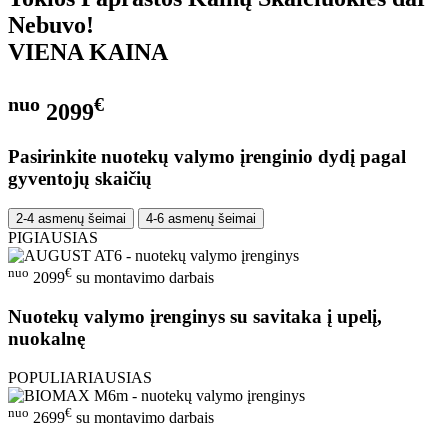
Nebuvo!
VIENA KAINA
nuo
€
2099
Pasirinkite nuotekų valymo įrenginio dydį pagal
gyventojų skaičių
2-4 asmenų šeimai
4-6 asmenų šeimai
PIGIAUSIAS
nuo
€
2099
su montavimo darbais
Nuotekų valymo įrenginys su savitaka į upelį,
nuokalnę
POPULIARIAUSIAS
nuo
€
2699
su montavimo darbais