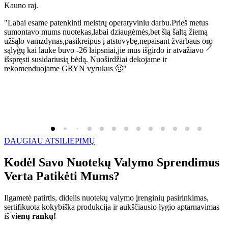
Kauno raj.
K
"Labai esame patenkinti meistrų operatyviniu darbu.Prieš metus
"
sumontavo mums nuotekas,labai dziaugėmės,bet šią šaltą žiemą
l
užšąlo vamzdynas,pasikreipus į atstovybę,nepaisant žvarbaus oro
R
sąlygų kai lauke buvo -26 laipsniai,jie mus išgirdo ir atvažiavo
išspręsti susidariusią bėdą. Nuoširdžiai dekojame ir
rekomenduojame GRYN vyrukus 🙂"
DAUGIAU ATSILIEPIMŲ
Kodėl Savo Nuotekų Valymo Sprendimus
Verta Patikėti Mums?
Ilgametė patirtis, didelis nuotekų valymo įrenginių pasirinkimas,
sertifikuota kokybiška produkcija ir aukščiausio lygio aptarnavimas
iš
vienų rankų!