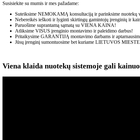
Susisiekite su mumis ir mes pažadame:
Suteiksime
NEMOKAMĄ
konsultaciją ir parinksime nuotekų v
Nebereikės ieškoti ir lyginti skirtingų gamintojų įrenginių ir k
Paruošime suprantamą sąmatą su
VIENA KAINA!
Atliksime
VISUS
įrenginio montavimo ir paleidimo darbus!
Pritaikysime
GARANTIJĄ
montavimo darbams ir aptarnausime
Jūsų įrenginį sumontuosime bet kuriame
LIETUVOS MIESTE
Viena klaida nuotekų sistemoje gali kainu