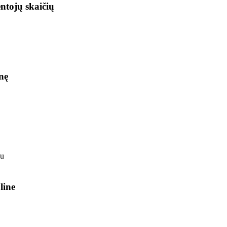
ntojų skaičių
nę
line