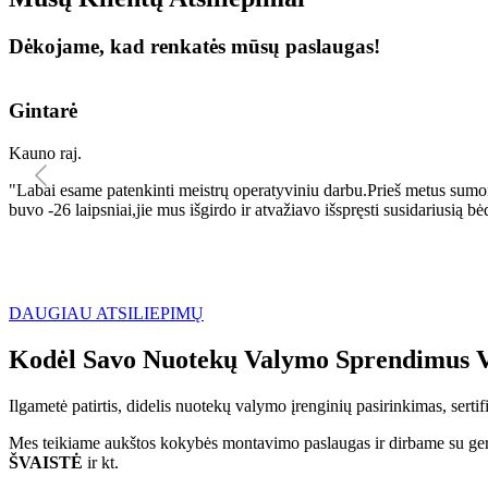
Dėkojame, kad renkatės mūsų paslaugas!
Gintarė
Kauno raj.
"Labai esame patenkinti meistrų operatyviniu darbu.Prieš metus sumo
buvo -26 laipsniai,jie mus išgirdo ir atvažiavo išspręsti susidariu
DAUGIAU ATSILIEPIMŲ
Kodėl Savo Nuotekų Valymo Sprendimus V
Ilgametė patirtis, didelis nuotekų valymo įrenginių pasirinkimas, sert
Mes teikiame aukštos kokybės montavimo paslaugas ir dirbame su geri
ŠVAISTĖ
ir kt.