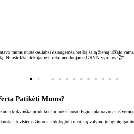
ntavo mums nuotekas,labai dziaugėmės,bet šią šaltą žiemą užšąlo vamzd
sią bėdą. Nuoširdžiai dekojame ir rekomenduojame GRYN vyrukus 🙂"
erta Patikėti Mums?
ifikuota kokybiška produkcija ir aukščiausio lygio aptarnavimas iš
vienų
ausiais ir visiems žinomais biologinių nuotekų valymo įrenginių gamin