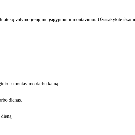
uotekų valymo įrenginių įsigyjimui ir montavimui. Užsisakykite išsami
ginio ir montavimo darbų kainą.
arbo dienas.
 dieną.