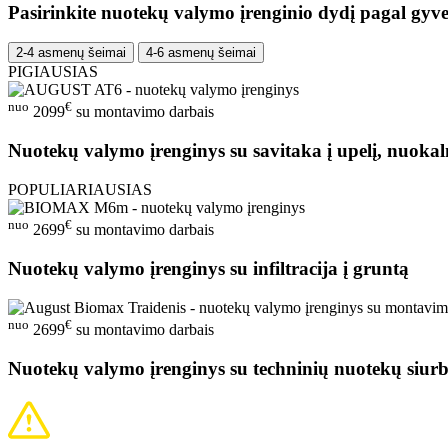
Pasirinkite nuotekų valymo įrenginio dydį pagal gyve
2-4 asmenų šeimai
4-6 asmenų šeimai
PIGIAUSIAS
nuo
€
2099
su montavimo darbais
Nuotekų valymo įrenginys su savitaka į upelį, nuokal
POPULIARIAUSIAS
nuo
€
2699
su montavimo darbais
Nuotekų valymo įrenginys su infiltracija į gruntą
nuo
€
2699
su montavimo darbais
Nuotekų valymo įrenginys su techninių nuotekų siurb