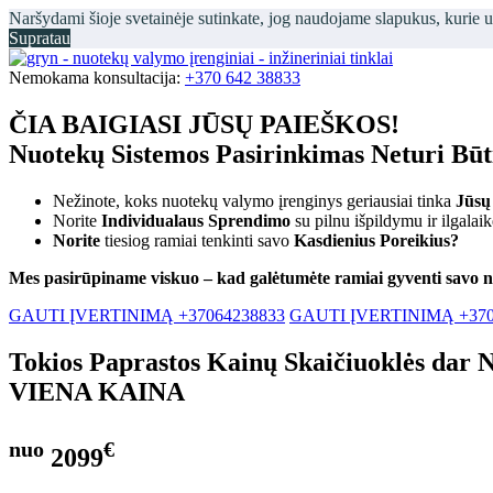
Naršydami šioje svetainėje sutinkate, jog naudojame slapukus, kurie 
Supratau
Nemokama konsultacija:
+370 642 38833
ČIA BAIGIASI JŪSŲ PAIEŠKOS!
Nuotekų Sistemos Pasirinkimas Neturi Bū
Nežinote, koks nuotekų valymo įrenginys geriausiai tinka
Jūsų
Norite
Individualaus Sprendimo
su pilnu išpildymu ir ilgalai
Norite
tiesiog ramiai tenkinti savo
Kasdienius Poreikius?
Mes pasirūpiname viskuo – kad galėtumėte ramiai gyventi savo 
GAUTI ĮVERTINIMĄ +37064238833
GAUTI ĮVERTINIMĄ +370
Tokios Paprastos Kainų Skaičiuoklės dar 
VIENA KAINA
nuo
€
2099