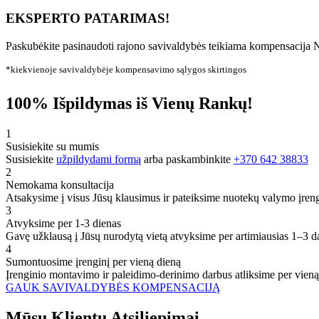
EKSPERTO PATARIMAS!
Paskubėkite pasinaudoti rajono savivaldybės teikiama kompensacija N
*kiekvienoje savivaldybėje kompensavimo sąlygos skirtingos
100% Išpildymas iš Vienų Rankų!
1
Susisiekite su mumis
Susisiekite
užpildydami formą
arba paskambinkite
+370 642 38833
2
Nemokama konsultacija
Atsakysime į visus Jūsų klausimus ir pateiksime nuotekų valymo įren
3
Atvyksime per 1-3 dienas
Gavę užklausą į Jūsų nurodytą vietą atvyksime per artimiausias 1–3 d
4
Sumontuosime įrenginį per vieną dieną
Įrenginio montavimo ir paleidimo-derinimo darbus atliksime per vieną
GAUK SAVIVALDYBĖS KOMPENSACIJĄ
Mūsų
Klientų
Atsiliepimai