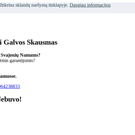
užtikrina sklandų naršymą tinklapyje.
Daugiau informacijos
ti Galvos Skausmas
 Svajonių Namams?
kėmis garantijomis?
namuose.
64238833
Nebuvo!