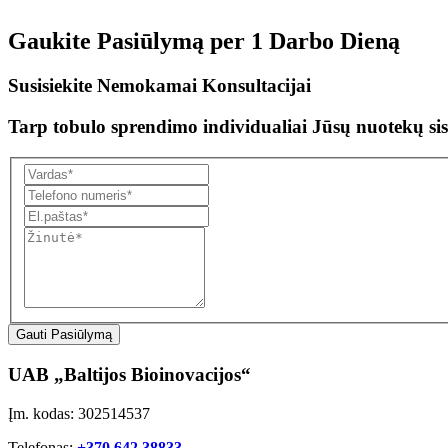
Gaukite Pasiūlymą per
1 Darbo Dieną
Susisiekite Nemokamai Konsultacijai
Tarp tobulo sprendimo individualiai Jūsų nuotekų sis
Gauti Pasiūlymą
UAB „Baltijos Bioinovacijos“
Įm. kodas: 302514537
Telefonas:
+370 642 38833