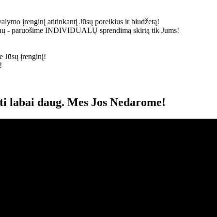
alymo įrenginį atitinkantį Jūsų poreikius ir biudžetą!
ainų - paruošime
INDIVIDUALŲ
sprendimą skirtą tik Jums!
 Jūsų įrenginį!
!
oti labai daug. Mes Jos Nedarome!