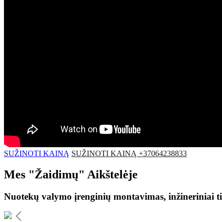
SUŽINOTI KAINĄ
SUŽINOTI KAINĄ +37064238833
Mes
"Žaidimų"
Aikštelėje
Nuotekų valymo įrenginių montavimas, inžineriniai ti