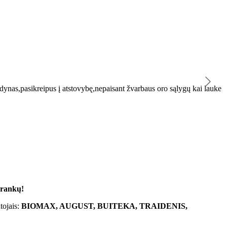
K
ynas,pasikreipus į atstovybę,nepaisant žvarbaus oro sąlygų kai lauke
"
 rankų!
tojais:
BIOMAX, AUGUST, BUITEKA, TRAIDENIS,