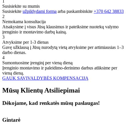
1
Susisiekite su mumis
Susisiekite
užpildydami formą
arba paskambinkite
+370 642 38833
2
Nemokama konsultacija
Atsakysime į visus Jūsų klausimus ir pateiksime nuotekų valymo
įrenginio ir montavimo darbų kainą.
3
Atvyksime per 1-3 dienas
Gavę užklausą į Jūsų nurodytą vietą atvyksime per artimiausias 1–3
darbo dienas.
4
Sumontuosime įrenginį per vieną dieną
Įrenginio montavimo ir paleidimo-derinimo darbus atliksime per
vieną dieną.
GAUK SAVIVALDYBĖS KOMPENSACIJĄ
Mūsų
Klientų
Atsiliepimai
Dėkojame, kad renkatės mūsų paslaugas!
Gintarė