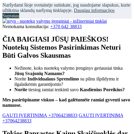
Naršydami šioje svetainėje sutinkate, jog naudojame slapukus, kurie
užtikrina sklandų naršymą tinklapyje.
Daugiau informacijos
Supratau
Nemokama konsultacija:
+370 642 38833
ČIA BAIGIASI JŪSŲ PAIEŠKOS!
Nuotekų Sistemos Pasirinkimas Neturi
Būti Galvos Skausmas
Nežinote, koks nuotekų valymo įrenginys geriausiai tinka
Jūsų Svajonių Namams?
Norite
Individualaus Sprendimo
su pilnu išpildymu ir
ilgalaikėmis garantijomis?
Norite
tiesiog ramiai tenkinti savo
Kasdienius Poreikius?
Mes pasirūpiname viskuo – kad galėtumėte ramiai gyventi savo
namuose.
GAUTI ĮVERTINIMĄ +37064238833
GAUTI ĮVERTINIMĄ
+37064238833
Tokios Paprastos Kainų Skaičiuoklės dar