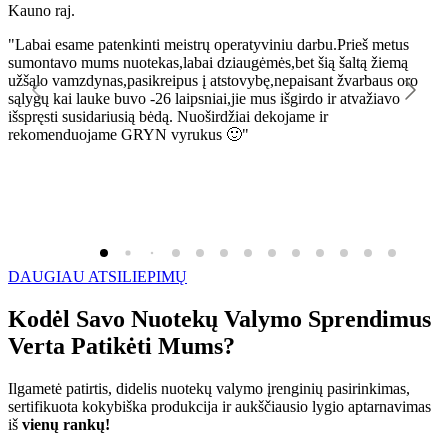
Kauno raj.
K
"Labai esame patenkinti meistrų operatyviniu darbu.Prieš metus
"
sumontavo mums nuotekas,labai dziaugėmės,bet šią šaltą žiemą
l
užšąlo vamzdynas,pasikreipus į atstovybę,nepaisant žvarbaus oro
R
sąlygų kai lauke buvo -26 laipsniai,jie mus išgirdo ir atvažiavo
išspręsti susidariusią bėdą. Nuoširdžiai dekojame ir
rekomenduojame GRYN vyrukus 🙂"
DAUGIAU ATSILIEPIMŲ
Kodėl Savo Nuotekų Valymo Sprendimus
Verta Patikėti Mums?
Ilgametė patirtis, didelis nuotekų valymo įrenginių pasirinkimas,
sertifikuota kokybiška produkcija ir aukščiausio lygio aptarnavimas
iš
vienų rankų!