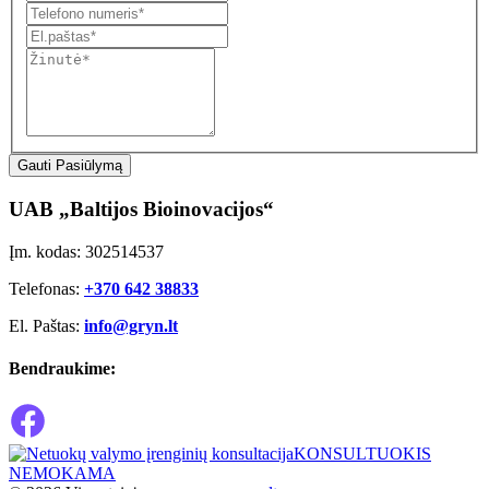
Gauti Pasiūlymą
UAB „Baltijos Bioinovacijos“
Įm. kodas: 302514537
Telefonas:
+370 642 38833
El. Paštas:
info@gryn.lt
Bendraukime:
KONSULTUOKIS
NEMOKAMA