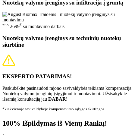
Nuotekų valymo įrenginys su infiltracija į gruntą
nuo
€
2699
su montavimo darbais
Nuotekų valymo įrenginys su techninių nuotekų
siurbline
EKSPERTO PATARIMAS!
Paskubėkite pasinaudoti rajono savivaldybės teikiama kompensacija
Nuotekų valymo įrenginių įsigyjimui ir montavimui. Užsisakykite
išsamią konsultaciją jau
DABAR!
*kiekvienoje savivaldybėje kompensavimo sąlygos skirtingos
100% Išpildymas iš Vienų Rankų!