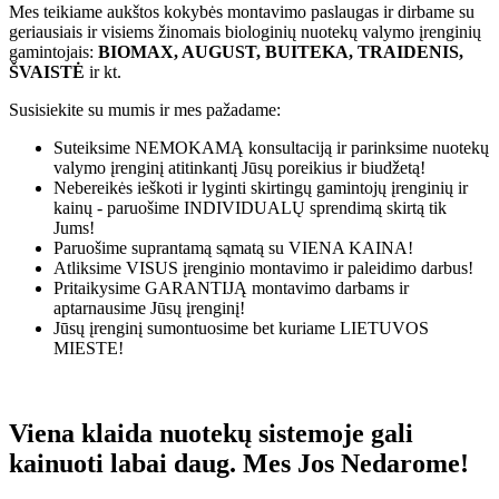
Mes teikiame aukštos kokybės montavimo paslaugas ir dirbame su
geriausiais ir visiems žinomais biologinių nuotekų valymo įrenginių
gamintojais:
BIOMAX, AUGUST, BUITEKA, TRAIDENIS,
ŠVAISTĖ
ir kt.
Susisiekite su mumis ir mes pažadame:
Suteiksime
NEMOKAMĄ
konsultaciją ir parinksime nuotekų
valymo įrenginį atitinkantį Jūsų poreikius ir biudžetą!
Nebereikės ieškoti ir lyginti skirtingų gamintojų įrenginių ir
kainų - paruošime
INDIVIDUALŲ
sprendimą skirtą tik
Jums!
Paruošime suprantamą sąmatą su
VIENA KAINA!
Atliksime
VISUS
įrenginio montavimo ir paleidimo darbus!
Pritaikysime
GARANTIJĄ
montavimo darbams ir
aptarnausime Jūsų įrenginį!
Jūsų įrenginį sumontuosime bet kuriame
LIETUVOS
MIESTE!
Viena klaida nuotekų sistemoje gali
kainuoti labai daug. Mes Jos Nedarome!