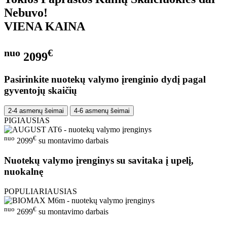
Nebuvo!
VIENA KAINA
nuo
€
2099
Pasirinkite nuotekų valymo įrenginio dydį pagal
gyventojų skaičių
2-4 asmenų šeimai
4-6 asmenų šeimai
PIGIAUSIAS
nuo
€
2099
su montavimo darbais
Nuotekų valymo įrenginys su savitaka į upelį,
nuokalnę
POPULIARIAUSIAS
nuo
€
2699
su montavimo darbais