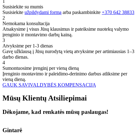
1
Susisiekite su mumis
Susisiekite
užpildydami formą
arba paskambinkite
+370 642 38833
2
Nemokama konsultacija
Atsakysime į visus Jūsų klausimus ir pateiksime nuotekų valymo
įrenginio ir montavimo darbų kainą.
3
Atvyksime per 1-3 dienas
Gavę užklausą į Jūsų nurodytą vietą atvyksime per artimiausias 1–3
darbo dienas.
4
Sumontuosime įrenginį per vieną dieną
Įrenginio montavimo ir paleidimo-derinimo darbus atliksime per
vieną dieną.
GAUK SAVIVALDYBĖS KOMPENSACIJĄ
Mūsų
Klientų
Atsiliepimai
Dėkojame, kad renkatės mūsų paslaugas!
Gintarė