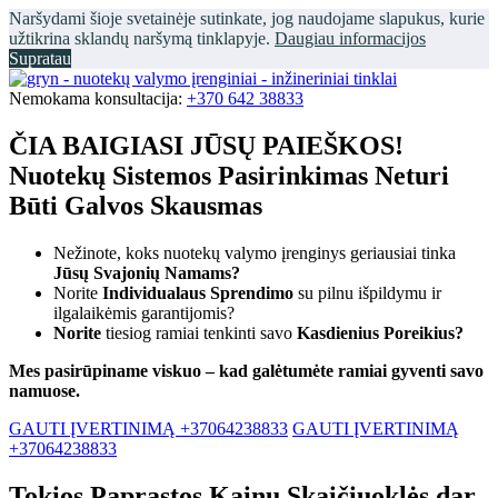
Naršydami šioje svetainėje sutinkate, jog naudojame slapukus, kurie
užtikrina sklandų naršymą tinklapyje.
Daugiau informacijos
Supratau
Nemokama konsultacija:
+370 642 38833
ČIA BAIGIASI JŪSŲ PAIEŠKOS!
Nuotekų Sistemos Pasirinkimas Neturi
Būti Galvos Skausmas
Nežinote, koks nuotekų valymo įrenginys geriausiai tinka
Jūsų Svajonių Namams?
Norite
Individualaus Sprendimo
su pilnu išpildymu ir
ilgalaikėmis garantijomis?
Norite
tiesiog ramiai tenkinti savo
Kasdienius Poreikius?
Mes pasirūpiname viskuo – kad galėtumėte ramiai gyventi savo
namuose.
GAUTI ĮVERTINIMĄ +37064238833
GAUTI ĮVERTINIMĄ
+37064238833
Tokios Paprastos Kainų Skaičiuoklės dar