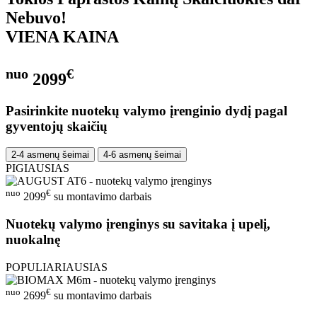
Nebuvo!
VIENA KAINA
nuo
€
2099
Pasirinkite nuotekų valymo įrenginio dydį pagal
gyventojų skaičių
2-4 asmenų šeimai
4-6 asmenų šeimai
PIGIAUSIAS
nuo
€
2099
su montavimo darbais
Nuotekų valymo įrenginys su savitaka į upelį,
nuokalnę
POPULIARIAUSIAS
nuo
€
2699
su montavimo darbais