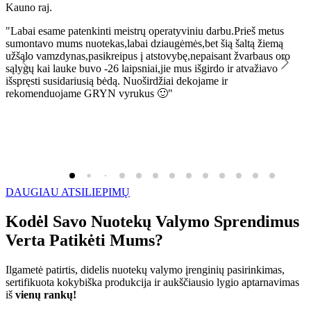
Kauno raj.
K
"Labai esame patenkinti meistrų operatyviniu darbu.Prieš metus
"
sumontavo mums nuotekas,labai dziaugėmės,bet šią šaltą žiemą
l
užšąlo vamzdynas,pasikreipus į atstovybę,nepaisant žvarbaus oro
R
sąlygų kai lauke buvo -26 laipsniai,jie mus išgirdo ir atvažiavo
išspręsti susidariusią bėdą. Nuoširdžiai dekojame ir
rekomenduojame GRYN vyrukus 🙂"
DAUGIAU ATSILIEPIMŲ
Kodėl Savo Nuotekų Valymo Sprendimus
Verta Patikėti Mums?
Ilgametė patirtis, didelis nuotekų valymo įrenginių pasirinkimas,
sertifikuota kokybiška produkcija ir aukščiausio lygio aptarnavimas
iš
vienų rankų!