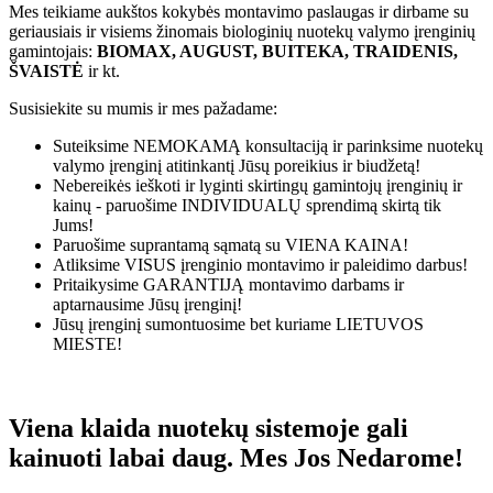
Mes teikiame aukštos kokybės montavimo paslaugas ir dirbame su
geriausiais ir visiems žinomais biologinių nuotekų valymo įrenginių
gamintojais:
BIOMAX, AUGUST, BUITEKA, TRAIDENIS,
ŠVAISTĖ
ir kt.
Susisiekite su mumis ir mes pažadame:
Suteiksime
NEMOKAMĄ
konsultaciją ir parinksime nuotekų
valymo įrenginį atitinkantį Jūsų poreikius ir biudžetą!
Nebereikės ieškoti ir lyginti skirtingų gamintojų įrenginių ir
kainų - paruošime
INDIVIDUALŲ
sprendimą skirtą tik
Jums!
Paruošime suprantamą sąmatą su
VIENA KAINA!
Atliksime
VISUS
įrenginio montavimo ir paleidimo darbus!
Pritaikysime
GARANTIJĄ
montavimo darbams ir
aptarnausime Jūsų įrenginį!
Jūsų įrenginį sumontuosime bet kuriame
LIETUVOS
MIESTE!
Viena klaida nuotekų sistemoje gali
kainuoti labai daug. Mes Jos Nedarome!