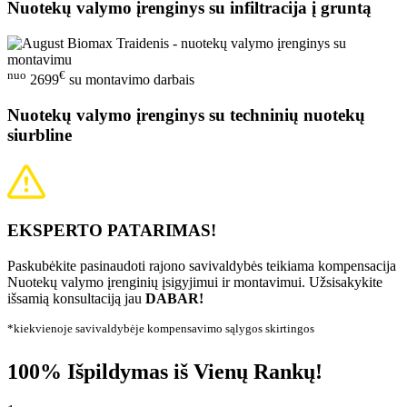
Nuotekų valymo įrenginys su infiltracija į gruntą
nuo
€
2699
su montavimo darbais
Nuotekų valymo įrenginys su techninių nuotekų
siurbline
EKSPERTO PATARIMAS!
Paskubėkite pasinaudoti rajono savivaldybės teikiama kompensacija
Nuotekų valymo įrenginių įsigyjimui ir montavimui. Užsisakykite
išsamią konsultaciją jau
DABAR!
*kiekvienoje savivaldybėje kompensavimo sąlygos skirtingos
100% Išpildymas iš Vienų Rankų!