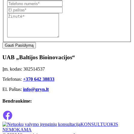
Gauti Pasiūlymą
UAB „Baltijos Bioinovacijos“
Įm. kodas: 302514537
Telefonas:
+370 642 38833
El. Paštas:
info@gryn.lt
Bendraukime:
KONSULTUOKIS
NEMOKAMA