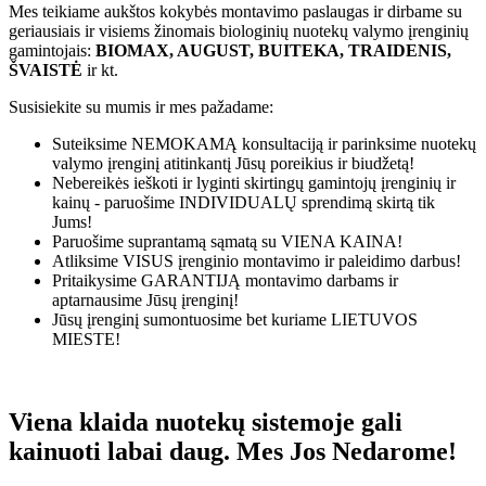
Mes teikiame aukštos kokybės montavimo paslaugas ir dirbame su
geriausiais ir visiems žinomais biologinių nuotekų valymo įrenginių
gamintojais:
BIOMAX, AUGUST, BUITEKA, TRAIDENIS,
ŠVAISTĖ
ir kt.
Susisiekite su mumis ir mes pažadame:
Suteiksime
NEMOKAMĄ
konsultaciją ir parinksime nuotekų
valymo įrenginį atitinkantį Jūsų poreikius ir biudžetą!
Nebereikės ieškoti ir lyginti skirtingų gamintojų įrenginių ir
kainų - paruošime
INDIVIDUALŲ
sprendimą skirtą tik
Jums!
Paruošime suprantamą sąmatą su
VIENA KAINA!
Atliksime
VISUS
įrenginio montavimo ir paleidimo darbus!
Pritaikysime
GARANTIJĄ
montavimo darbams ir
aptarnausime Jūsų įrenginį!
Jūsų įrenginį sumontuosime bet kuriame
LIETUVOS
MIESTE!
Viena klaida nuotekų sistemoje gali
kainuoti labai daug. Mes Jos Nedarome!