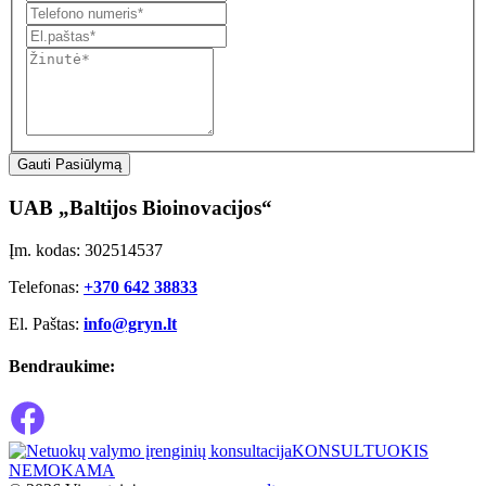
Gauti Pasiūlymą
UAB „Baltijos Bioinovacijos“
Įm. kodas: 302514537
Telefonas:
+370 642 38833
El. Paštas:
info@gryn.lt
Bendraukime:
KONSULTUOKIS
NEMOKAMA