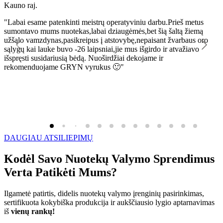
Kauno raj.
K
"Labai esame patenkinti meistrų operatyviniu darbu.Prieš metus
"
sumontavo mums nuotekas,labai dziaugėmės,bet šią šaltą žiemą
l
užšąlo vamzdynas,pasikreipus į atstovybę,nepaisant žvarbaus oro
R
sąlygų kai lauke buvo -26 laipsniai,jie mus išgirdo ir atvažiavo
išspręsti susidariusią bėdą. Nuoširdžiai dekojame ir
rekomenduojame GRYN vyrukus 🙂"
DAUGIAU ATSILIEPIMŲ
Kodėl Savo Nuotekų Valymo Sprendimus
Verta Patikėti Mums?
Ilgametė patirtis, didelis nuotekų valymo įrenginių pasirinkimas,
sertifikuota kokybiška produkcija ir aukščiausio lygio aptarnavimas
iš
vienų rankų!