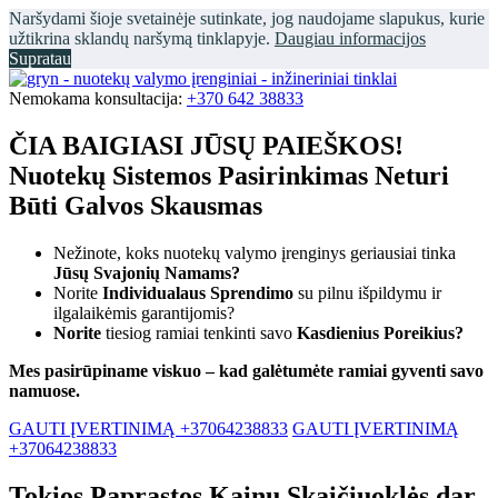
Naršydami šioje svetainėje sutinkate, jog naudojame slapukus, kurie
užtikrina sklandų naršymą tinklapyje.
Daugiau informacijos
Supratau
Nemokama konsultacija:
+370 642 38833
ČIA BAIGIASI JŪSŲ PAIEŠKOS!
Nuotekų Sistemos Pasirinkimas Neturi
Būti Galvos Skausmas
Nežinote, koks nuotekų valymo įrenginys geriausiai tinka
Jūsų Svajonių Namams?
Norite
Individualaus Sprendimo
su pilnu išpildymu ir
ilgalaikėmis garantijomis?
Norite
tiesiog ramiai tenkinti savo
Kasdienius Poreikius?
Mes pasirūpiname viskuo – kad galėtumėte ramiai gyventi savo
namuose.
GAUTI ĮVERTINIMĄ +37064238833
GAUTI ĮVERTINIMĄ
+37064238833
Tokios Paprastos Kainų Skaičiuoklės dar