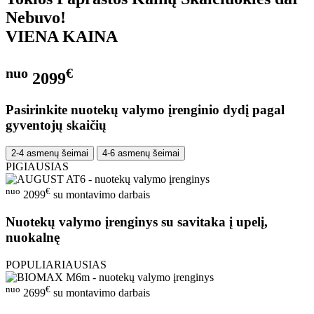
Nebuvo!
VIENA KAINA
nuo
€
2099
Pasirinkite nuotekų valymo įrenginio dydį pagal
gyventojų skaičių
2-4 asmenų šeimai
4-6 asmenų šeimai
PIGIAUSIAS
nuo
€
2099
su montavimo darbais
Nuotekų valymo įrenginys su savitaka į upelį,
nuokalnę
POPULIARIAUSIAS
nuo
€
2699
su montavimo darbais