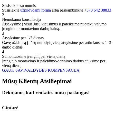
1
Susisiekite su mumis
Susisiekite
užpildydami formą
arba paskambinkite
+370 642 38833
2
Nemokama konsultacija
Atsakysime į visus Jūsų klausimus ir pateiksime nuotekų valymo
įrenginio ir montavimo darbų kainą.
3
Atvyksime per 1-3 dienas
Gavę užklausą į Jūsų nurodytą vietą atvyksime per artimiausias 1–3
darbo dienas.
4
Sumontuosime įrenginį per vieną dieną
Įrenginio montavimo ir paleidimo-derinimo darbus atliksime per
vieną dieną.
GAUK SAVIVALDYBĖS KOMPENSACIJĄ
Mūsų
Klientų
Atsiliepimai
Dėkojame, kad renkatės mūsų paslaugas!
Gintarė