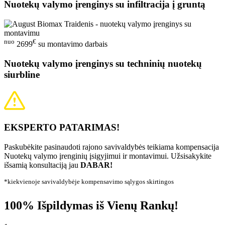
Nuotekų valymo įrenginys su infiltracija į gruntą
nuo
€
2699
su montavimo darbais
Nuotekų valymo įrenginys su techninių nuotekų
siurbline
EKSPERTO PATARIMAS!
Paskubėkite pasinaudoti rajono savivaldybės teikiama kompensacija
Nuotekų valymo įrenginių įsigyjimui ir montavimui. Užsisakykite
išsamią konsultaciją jau
DABAR!
*kiekvienoje savivaldybėje kompensavimo sąlygos skirtingos
100% Išpildymas iš Vienų Rankų!