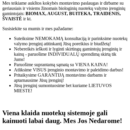
Mes teikiame aukštos kokybės montavimo paslaugas ir dirbame su
geriausiais ir visiems žinomais biologinių nuotekų valymo įrenginių
gamintojais:
BIOMAX, AUGUST, BUITEKA, TRAIDENIS,
ŠVAISTĖ
ir kt.
Susisiekite su mumis ir mes pažadame:
Suteiksime
NEMOKAMĄ
konsultaciją ir parinksime nuotekų
valymo įrenginį atitinkantį Jūsų poreikius ir biudžetą!
Nebereikės ieškoti ir lyginti skirtingų gamintojų įrenginių ir
kainų - paruošime
INDIVIDUALŲ
sprendimą skirtą tik
Jums!
Paruošime suprantamą sąmatą su
VIENA KAINA!
Atliksime
VISUS
įrenginio montavimo ir paleidimo darbus!
Pritaikysime
GARANTIJĄ
montavimo darbams ir
aptarnausime Jūsų įrenginį!
Jūsų įrenginį sumontuosime bet kuriame
LIETUVOS
MIESTE!
Viena klaida nuotekų sistemoje gali
kainuoti labai daug. Mes Jos Nedarome!