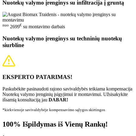
Nuotekų valymo įrenginys su infiltracija į gruntą
nuo
€
2699
su montavimo darbais
Nuotekų valymo įrenginys su techninių nuotekų
siurbline
EKSPERTO PATARIMAS!
Paskubėkite pasinaudoti rajono savivaldybės teikiama kompensacija
Nuotekų valymo įrenginių įsigyjimui ir montavimui. Užsisakykite
išsamią konsultaciją jau
DABAR!
*kiekvienoje savivaldybėje kompensavimo sąlygos skirtingos
100% Išpildymas iš Vienų Rankų!