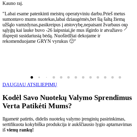
Kauno raj.
K
"Labai esame patenkinti meistrų operatyviniu darbu.Prieš metus
"
sumontavo mums nuotekas,labai dziaugėmės,bet šią šaltą žiemą
l
užšąlo vamzdynas,pasikreipus į atstovybę,nepaisant žvarbaus oro
R
sąlygų kai lauke buvo -26 laipsniai,jie mus išgirdo ir atvažiavo
išspręsti susidariusią bėdą. Nuoširdžiai dekojame ir
rekomenduojame GRYN vyrukus 🙂"
DAUGIAU ATSILIEPIMŲ
Kodėl Savo Nuotekų Valymo Sprendimus
Verta Patikėti Mums?
Ilgametė patirtis, didelis nuotekų valymo įrenginių pasirinkimas,
sertifikuota kokybiška produkcija ir aukščiausio lygio aptarnavimas
iš
vienų rankų!