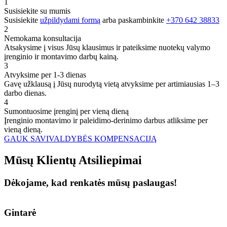
1
Susisiekite su mumis
Susisiekite
užpildydami formą
arba paskambinkite
+370 642 38833
2
Nemokama konsultacija
Atsakysime į visus Jūsų klausimus ir pateiksime nuotekų valymo
įrenginio ir montavimo darbų kainą.
3
Atvyksime per 1-3 dienas
Gavę užklausą į Jūsų nurodytą vietą atvyksime per artimiausias 1–3
darbo dienas.
4
Sumontuosime įrenginį per vieną dieną
Įrenginio montavimo ir paleidimo-derinimo darbus atliksime per
vieną dieną.
GAUK SAVIVALDYBĖS KOMPENSACIJĄ
Mūsų
Klientų
Atsiliepimai
Dėkojame, kad renkatės mūsų paslaugas!
Gintarė