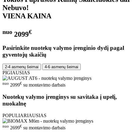
Nebuvo!
VIENA KAINA
nuo
€
2099
Pasirinkite nuotekų valymo įrenginio dydį pagal
gyventojų skaičių
2-4 asmenų šeimai
4-6 asmenų šeimai
PIGIAUSIAS
nuo
€
2099
su montavimo darbais
Nuotekų valymo įrenginys su savitaka į upelį,
nuokalnę
POPULIARIAUSIAS
nuo
€
2699
su montavimo darbais