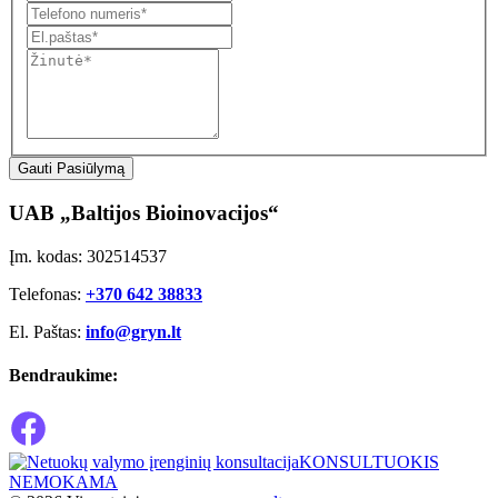
Gauti Pasiūlymą
UAB „Baltijos Bioinovacijos“
Įm. kodas: 302514537
Telefonas:
+370 642 38833
El. Paštas:
info@gryn.lt
Bendraukime:
KONSULTUOKIS
NEMOKAMA