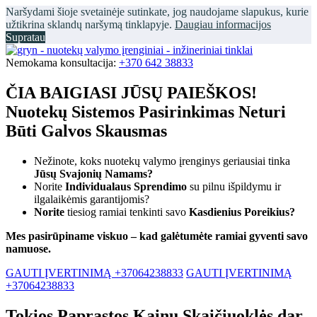
Naršydami šioje svetainėje sutinkate, jog naudojame slapukus, kurie
užtikrina sklandų naršymą tinklapyje.
Daugiau informacijos
Supratau
Nemokama konsultacija:
+370 642 38833
ČIA BAIGIASI JŪSŲ PAIEŠKOS!
Nuotekų Sistemos Pasirinkimas Neturi
Būti Galvos Skausmas
Nežinote, koks nuotekų valymo įrenginys geriausiai tinka
Jūsų Svajonių Namams?
Norite
Individualaus Sprendimo
su pilnu išpildymu ir
ilgalaikėmis garantijomis?
Norite
tiesiog ramiai tenkinti savo
Kasdienius Poreikius?
Mes pasirūpiname viskuo – kad galėtumėte ramiai gyventi savo
namuose.
GAUTI ĮVERTINIMĄ +37064238833
GAUTI ĮVERTINIMĄ
+37064238833
Tokios Paprastos Kainų Skaičiuoklės dar