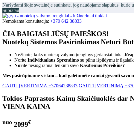
Naršydami šioje svetainėje sutinkate, jog naudojame slapukus, kurie 
Supratau
Nemokama konsultacija:
+370 642 38833
ČIA BAIGIASI JŪSŲ PAIEŠKOS!
Nuotekų Sistemos Pasirinkimas Neturi Bū
Nežinote, koks nuotekų valymo įrenginys geriausiai tinka
Jūsų
Norite
Individualaus Sprendimo
su pilnu išpildymu ir ilgalai
Norite
tiesiog ramiai tenkinti savo
Kasdienius Poreikius?
Mes pasirūpiname viskuo – kad galėtumėte ramiai gyventi savo 
GAUTI ĮVERTINIMĄ +37064238833
GAUTI ĮVERTINIMĄ +370
Tokios Paprastos Kainų Skaičiuoklės dar 
VIENA KAINA
nuo
€
2099