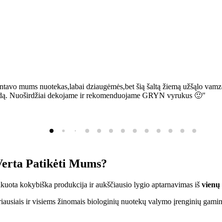
ntavo mums nuotekas,labai dziaugėmės,bet šią šaltą žiemą užšąlo vamzd
sią bėdą. Nuoširdžiai dekojame ir rekomenduojame GRYN vyrukus 🙂"
erta Patikėti Mums?
ifikuota kokybiška produkcija ir aukščiausio lygio aptarnavimas iš
vienų
ausiais ir visiems žinomais biologinių nuotekų valymo įrenginių gamin