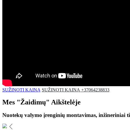
SUŽINOTI KAINĄ
SUŽINOTI KAINĄ +37064238833
Mes
"Žaidimų"
Aikštelėje
Nuotekų valymo įrenginių montavimas, inžineriniai ti