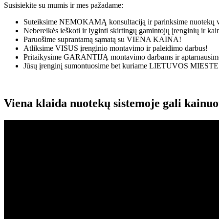
Susisiekite su mumis ir mes pažadame:
Suteiksime
NEMOKAMĄ
konsultaciją ir parinksime nuotekų v
Nebereikės ieškoti ir lyginti skirtingų gamintojų įrenginių ir k
Paruošime suprantamą sąmatą su
VIENA KAINA!
Atliksime
VISUS
įrenginio montavimo ir paleidimo darbus!
Pritaikysime
GARANTIJĄ
montavimo darbams ir aptarnausime
Jūsų įrenginį sumontuosime bet kuriame
LIETUVOS MIESTE
Viena klaida nuotekų sistemoje gali kainu