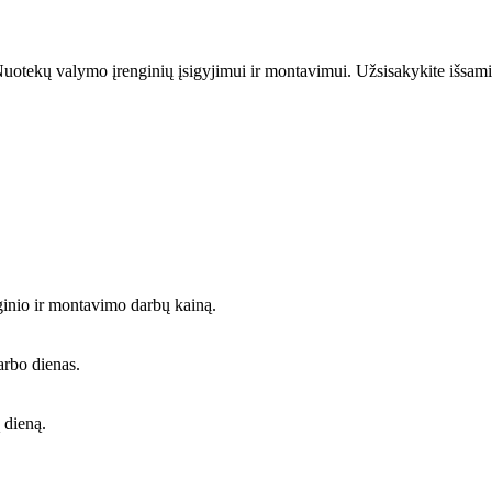
uotekų valymo įrenginių įsigyjimui ir montavimui. Užsisakykite išsami
ginio ir montavimo darbų kainą.
arbo dienas.
 dieną.