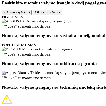
Pasirinkite nuotekų valymo įrenginio dydį pagal gyve
2-4 asmenų šeimai
4-6 asmenų šeimai
PIGIAUSIAS
nuo
€
2099
su montavimo darbais
Nuotekų valymo įrenginys su savitaka į upelį, nuokal
POPULIARIAUSIAS
nuo
€
2699
su montavimo darbais
Nuotekų valymo įrenginys su infiltracija į gruntą
nuo
€
2699
su montavimo darbais
Nuotekų valymo įrenginys su techninių nuotekų siurb