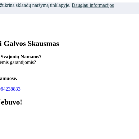
užtikrina sklandų naršymą tinklapyje.
Daugiau informacijos
ti Galvos Skausmas
 Svajonių Namams?
kėmis garantijomis?
namuose.
64238833
Nebuvo!