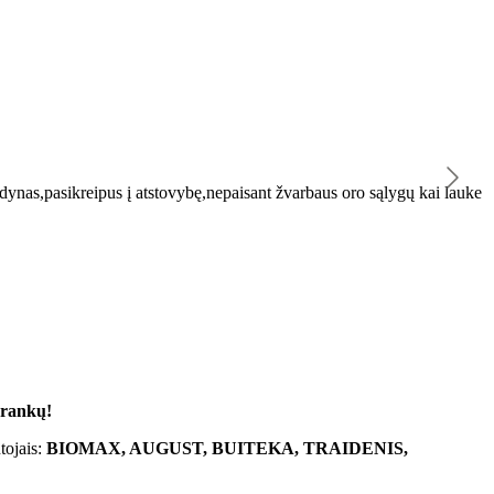
K
ynas,pasikreipus į atstovybę,nepaisant žvarbaus oro sąlygų kai lauke
"
 rankų!
tojais:
BIOMAX, AUGUST, BUITEKA, TRAIDENIS,