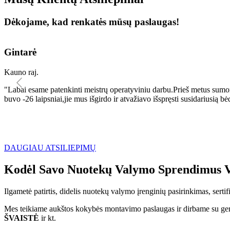
Dėkojame, kad renkatės mūsų paslaugas!
Gintarė
Kauno raj.
"Labai esame patenkinti meistrų operatyviniu darbu.Prieš metus sumo
buvo -26 laipsniai,jie mus išgirdo ir atvažiavo išspręsti susidariu
DAUGIAU ATSILIEPIMŲ
Kodėl Savo Nuotekų Valymo Sprendimus V
Ilgametė patirtis, didelis nuotekų valymo įrenginių pasirinkimas, sert
Mes teikiame aukštos kokybės montavimo paslaugas ir dirbame su geri
ŠVAISTĖ
ir kt.