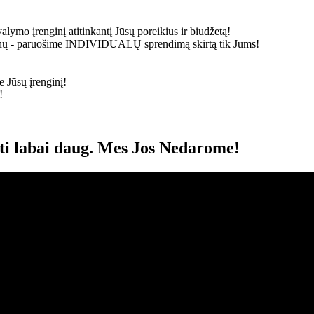
alymo įrenginį atitinkantį Jūsų poreikius ir biudžetą!
ainų - paruošime
INDIVIDUALŲ
sprendimą skirtą tik Jums!
 Jūsų įrenginį!
!
oti labai daug. Mes Jos Nedarome!