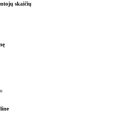
ntojų skaičių
nę
line