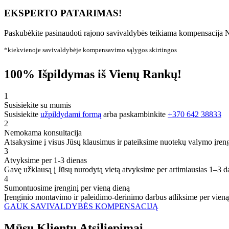
EKSPERTO PATARIMAS!
Paskubėkite pasinaudoti rajono savivaldybės teikiama kompensacija N
*kiekvienoje savivaldybėje kompensavimo sąlygos skirtingos
100% Išpildymas iš Vienų Rankų!
1
Susisiekite su mumis
Susisiekite
užpildydami formą
arba paskambinkite
+370 642 38833
2
Nemokama konsultacija
Atsakysime į visus Jūsų klausimus ir pateiksime nuotekų valymo įren
3
Atvyksime per 1-3 dienas
Gavę užklausą į Jūsų nurodytą vietą atvyksime per artimiausias 1–3 d
4
Sumontuosime įrenginį per vieną dieną
Įrenginio montavimo ir paleidimo-derinimo darbus atliksime per vieną
GAUK SAVIVALDYBĖS KOMPENSACIJĄ
Mūsų
Klientų
Atsiliepimai