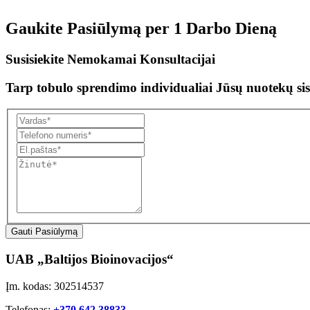
Gaukite Pasiūlymą per
1 Darbo Dieną
Susisiekite Nemokamai Konsultacijai
Tarp tobulo sprendimo individualiai Jūsų nuotekų sis
Gauti Pasiūlymą
UAB „Baltijos Bioinovacijos“
Įm. kodas: 302514537
Telefonas:
+370 642 38833