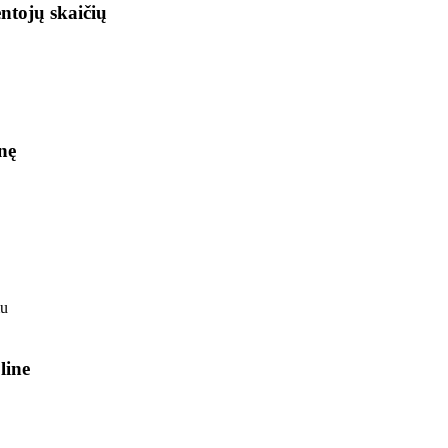
ntojų skaičių
nę
line