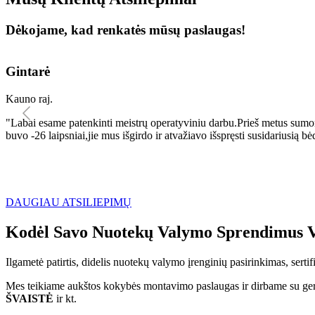
Dėkojame, kad renkatės mūsų paslaugas!
Gintarė
Kauno raj.
"Labai esame patenkinti meistrų operatyviniu darbu.Prieš metus sumo
buvo -26 laipsniai,jie mus išgirdo ir atvažiavo išspręsti susidariu
DAUGIAU ATSILIEPIMŲ
Kodėl Savo Nuotekų Valymo Sprendimus V
Ilgametė patirtis, didelis nuotekų valymo įrenginių pasirinkimas, sert
Mes teikiame aukštos kokybės montavimo paslaugas ir dirbame su geri
ŠVAISTĖ
ir kt.