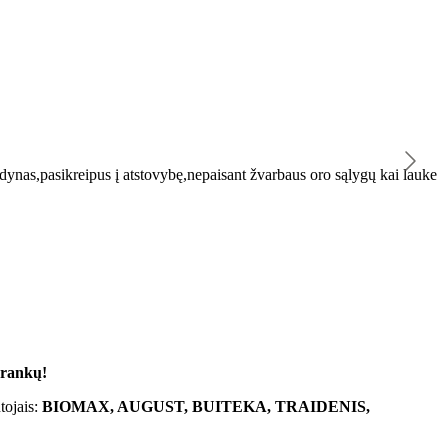
K
ynas,pasikreipus į atstovybę,nepaisant žvarbaus oro sąlygų kai lauke
"
 rankų!
tojais:
BIOMAX, AUGUST, BUITEKA, TRAIDENIS,