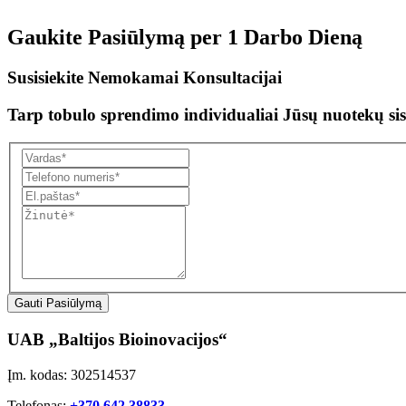
Gaukite Pasiūlymą per
1 Darbo Dieną
Susisiekite Nemokamai Konsultacijai
Tarp tobulo sprendimo individualiai Jūsų nuotekų sis
Gauti Pasiūlymą
UAB „Baltijos Bioinovacijos“
Įm. kodas: 302514537
Telefonas:
+370 642 38833