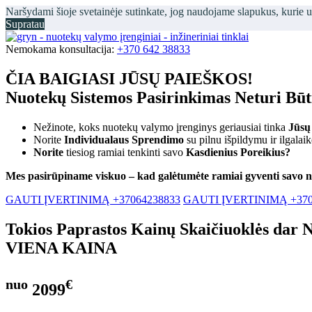
Naršydami šioje svetainėje sutinkate, jog naudojame slapukus, kurie 
Supratau
Nemokama konsultacija:
+370 642 38833
ČIA BAIGIASI JŪSŲ PAIEŠKOS!
Nuotekų Sistemos Pasirinkimas Neturi Bū
Nežinote, koks nuotekų valymo įrenginys geriausiai tinka
Jūsų
Norite
Individualaus Sprendimo
su pilnu išpildymu ir ilgalai
Norite
tiesiog ramiai tenkinti savo
Kasdienius Poreikius?
Mes pasirūpiname viskuo – kad galėtumėte ramiai gyventi savo 
GAUTI ĮVERTINIMĄ +37064238833
GAUTI ĮVERTINIMĄ +370
Tokios Paprastos Kainų Skaičiuoklės dar 
VIENA KAINA
nuo
€
2099