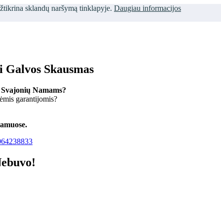
užtikrina sklandų naršymą tinklapyje.
Daugiau informacijos
ti Galvos Skausmas
 Svajonių Namams?
kėmis garantijomis?
namuose.
64238833
Nebuvo!