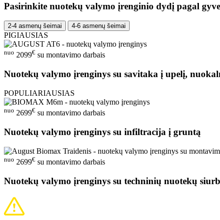
Pasirinkite nuotekų valymo įrenginio dydį pagal gyve
2-4 asmenų šeimai
4-6 asmenų šeimai
PIGIAUSIAS
nuo
€
2099
su montavimo darbais
Nuotekų valymo įrenginys su savitaka į upelį, nuokal
POPULIARIAUSIAS
nuo
€
2699
su montavimo darbais
Nuotekų valymo įrenginys su infiltracija į gruntą
nuo
€
2699
su montavimo darbais
Nuotekų valymo įrenginys su techninių nuotekų siurb