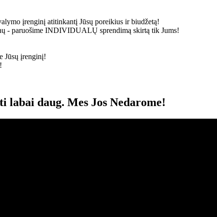
alymo įrenginį atitinkantį Jūsų poreikius ir biudžetą!
ainų - paruošime
INDIVIDUALŲ
sprendimą skirtą tik Jums!
 Jūsų įrenginį!
!
oti labai daug. Mes Jos Nedarome!