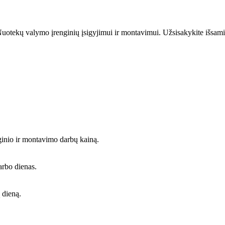
uotekų valymo įrenginių įsigyjimui ir montavimui. Užsisakykite išsami
ginio ir montavimo darbų kainą.
arbo dienas.
 dieną.