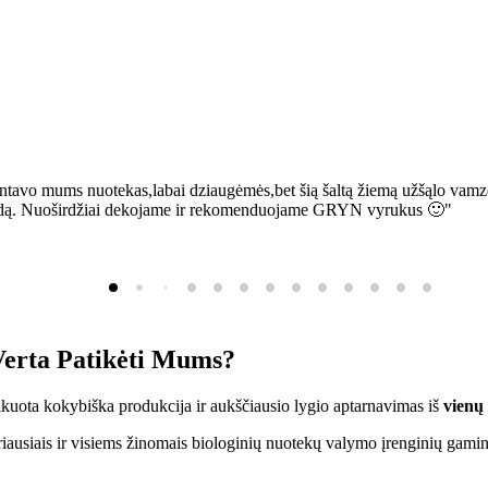
ntavo mums nuotekas,labai dziaugėmės,bet šią šaltą žiemą užšąlo vamzd
sią bėdą. Nuoširdžiai dekojame ir rekomenduojame GRYN vyrukus 🙂"
erta Patikėti Mums?
ifikuota kokybiška produkcija ir aukščiausio lygio aptarnavimas iš
vienų
ausiais ir visiems žinomais biologinių nuotekų valymo įrenginių gamin