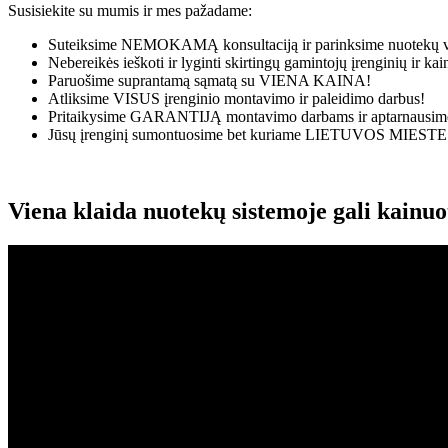
Susisiekite su mumis ir mes pažadame:
Suteiksime
NEMOKAMĄ
konsultaciją ir parinksime nuotekų v
Nebereikės ieškoti ir lyginti skirtingų gamintojų įrenginių ir k
Paruošime suprantamą sąmatą su
VIENA KAINA!
Atliksime
VISUS
įrenginio montavimo ir paleidimo darbus!
Pritaikysime
GARANTIJĄ
montavimo darbams ir aptarnausime
Jūsų įrenginį sumontuosime bet kuriame
LIETUVOS MIESTE
Viena klaida nuotekų sistemoje gali kainu