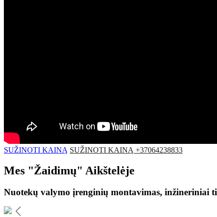
SUŽINOTI KAINĄ
SUŽINOTI KAINĄ +37064238833
Mes
"Žaidimų"
Aikštelėje
Nuotekų valymo įrenginių montavimas, inžineriniai ti