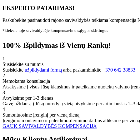
EKSPERTO PATARIMAS!
Paskubėkite pasinaudoti rajono savivaldybės teikiama kompensacija N
*kiekvienoje savivaldybėje kompensavimo sąlygos skirtingos
100% Išpildymas iš Vienų Rankų!
1
Susisiekite su mumis
Susisiekite
užpildydami formą
arba paskambinkite
+370 642 38833
2
Nemokama konsultacija
Atsakysime į visus Jūsų klausimus ir pateiksime nuotekų valymo įren
3
Atvyksime per 1-3 dienas
Gavę užklausą į Jūsų nurodytą vietą atvyksime per artimiausias 1–3 d
4
Sumontuosime įrenginį per vieną dieną
Įrenginio montavimo ir paleidimo-derinimo darbus atliksime per vieną
GAUK SAVIVALDYBĖS KOMPENSACIJĄ
Mūsų
Klientų
Atsiliepimai