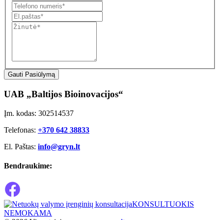
Gauti Pasiūlymą
UAB „Baltijos Bioinovacijos“
Įm. kodas: 302514537
Telefonas:
+370 642 38833
El. Paštas:
info@gryn.lt
Bendraukime:
KONSULTUOKIS
NEMOKAMA