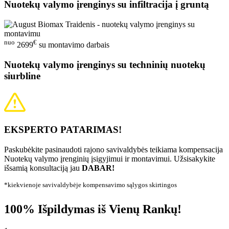
Nuotekų valymo įrenginys su infiltracija į gruntą
nuo
€
2699
su montavimo darbais
Nuotekų valymo įrenginys su techninių nuotekų
siurbline
EKSPERTO PATARIMAS!
Paskubėkite pasinaudoti rajono savivaldybės teikiama kompensacija
Nuotekų valymo įrenginių įsigyjimui ir montavimui. Užsisakykite
išsamią konsultaciją jau
DABAR!
*kiekvienoje savivaldybėje kompensavimo sąlygos skirtingos
100% Išpildymas iš Vienų Rankų!