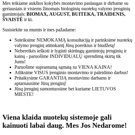
Mes teikiame aukštos kokybės montavimo paslaugas ir dirbame su
geriausiais ir visiems žinomais biologinių nuotekų valymo įrenginių
gamintojais:
BIOMAX, AUGUST, BUITEKA, TRAIDENIS,
ŠVAISTĖ
ir kt.
Susisiekite su mumis ir mes pažadame:
Suteiksime
NEMOKAMĄ
konsultaciją ir parinksime nuotekų
valymo įrenginį atitinkantį Jūsų poreikius ir biudžetą!
Nebereikės ieškoti ir lyginti skirtingų gamintojų įrenginių ir
kainų - paruošime
INDIVIDUALŲ
sprendimą skirtą tik
Jums!
Paruošime suprantamą sąmatą su
VIENA KAINA!
Atliksime
VISUS
įrenginio montavimo ir paleidimo darbus!
Pritaikysime
GARANTIJĄ
montavimo darbams ir
aptarnausime Jūsų įrenginį!
Jūsų įrenginį sumontuosime bet kuriame
LIETUVOS
MIESTE!
Viena klaida nuotekų sistemoje gali
kainuoti labai daug. Mes Jos Nedarome!