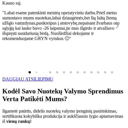
Kauno raj.
K
"Labai esame patenkinti meistrų operatyviniu darbu.Prieš metus
"
sumontavo mums nuotekas,labai dziaugėmės,bet šią šaltą žiemą
l
užšąlo vamzdynas,pasikreipus į atstovybę,nepaisant žvarbaus oro
R
sąlygų kai lauke buvo -26 laipsniai,jie mus išgirdo ir atvažiavo
išspręsti susidariusią bėdą. Nuoširdžiai dekojame ir
rekomenduojame GRYN vyrukus 🙂"
DAUGIAU ATSILIEPIMŲ
Kodėl Savo Nuotekų Valymo Sprendimus
Verta Patikėti Mums?
Ilgametė patirtis, didelis nuotekų valymo įrenginių pasirinkimas,
sertifikuota kokybiška produkcija ir aukščiausio lygio aptarnavimas
iš
vienų rankų!