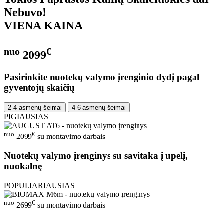
Nebuvo!
VIENA KAINA
nuo
€
2099
Pasirinkite nuotekų valymo įrenginio dydį pagal
gyventojų skaičių
2-4 asmenų šeimai
4-6 asmenų šeimai
PIGIAUSIAS
nuo
€
2099
su montavimo darbais
Nuotekų valymo įrenginys su savitaka į upelį,
nuokalnę
POPULIARIAUSIAS
nuo
€
2699
su montavimo darbais