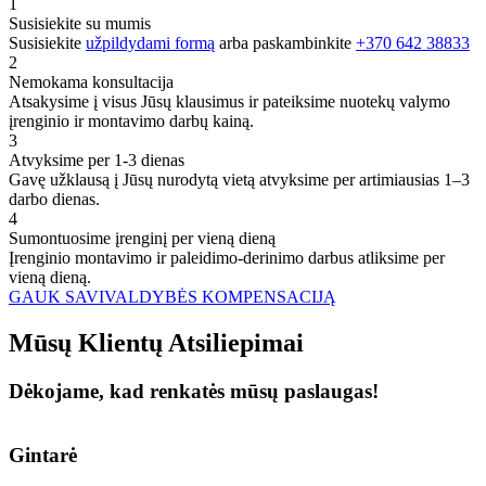
1
Susisiekite su mumis
Susisiekite
užpildydami formą
arba paskambinkite
+370 642 38833
2
Nemokama konsultacija
Atsakysime į visus Jūsų klausimus ir pateiksime nuotekų valymo
įrenginio ir montavimo darbų kainą.
3
Atvyksime per 1-3 dienas
Gavę užklausą į Jūsų nurodytą vietą atvyksime per artimiausias 1–3
darbo dienas.
4
Sumontuosime įrenginį per vieną dieną
Įrenginio montavimo ir paleidimo-derinimo darbus atliksime per
vieną dieną.
GAUK SAVIVALDYBĖS KOMPENSACIJĄ
Mūsų
Klientų
Atsiliepimai
Dėkojame, kad renkatės mūsų paslaugas!
Gintarė