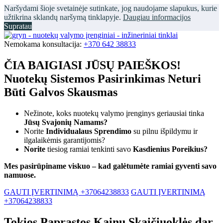
Naršydami šioje svetainėje sutinkate, jog naudojame slapukus, kurie
užtikrina sklandų naršymą tinklapyje.
Daugiau informacijos
Supratau
Nemokama konsultacija:
+370 642 38833
ČIA BAIGIASI JŪSŲ PAIEŠKOS!
Nuotekų Sistemos Pasirinkimas Neturi
Būti Galvos Skausmas
Nežinote, koks nuotekų valymo įrenginys geriausiai tinka
Jūsų Svajonių Namams?
Norite
Individualaus Sprendimo
su pilnu išpildymu ir
ilgalaikėmis garantijomis?
Norite
tiesiog ramiai tenkinti savo
Kasdienius Poreikius?
Mes pasirūpiname viskuo – kad galėtumėte ramiai gyventi savo
namuose.
GAUTI ĮVERTINIMĄ +37064238833
GAUTI ĮVERTINIMĄ
+37064238833
Tokios Paprastos Kainų Skaičiuoklės dar