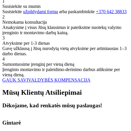
1
Susisiekite su mumis
Susisiekite
užpildydami formą
arba paskambinkite
+370 642 38833
2
Nemokama konsultacija
Atsakysime į visus Jūsų klausimus ir pateiksime nuotekų valymo
įrenginio ir montavimo darbų kainą.
3
Atvyksime per 1-3 dienas
Gavę užklausą į Jūsų nurodytą vietą atvyksime per artimiausias 1–3
darbo dienas.
4
Sumontuosime įrenginį per vieną dieną
Įrenginio montavimo ir paleidimo-derinimo darbus atliksime per
vieną dieną.
GAUK SAVIVALDYBĖS KOMPENSACIJĄ
Mūsų
Klientų
Atsiliepimai
Dėkojame, kad renkatės mūsų paslaugas!
Gintarė