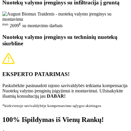
Nuotekų valymo įrenginys su infiltracija į gruntą
nuo
€
2699
su montavimo darbais
Nuotekų valymo įrenginys su techninių nuotekų
siurbline
EKSPERTO PATARIMAS!
Paskubėkite pasinaudoti rajono savivaldybės teikiama kompensacija
Nuotekų valymo įrenginių įsigyjimui ir montavimui. Užsisakykite
išsamią konsultaciją jau
DABAR!
*kiekvienoje savivaldybėje kompensavimo sąlygos skirtingos
100% Išpildymas iš Vienų Rankų!