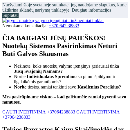
Naršydami šioje svetainėje sutinkate, jog naudojame slapukus, kurie
užtikrina sklandų naršymą tinklapyje.
Daugiau informacijos
Supratau
Nemokama konsultacija:
+370 642 38833
ČIA BAIGIASI JŪSŲ PAIEŠKOS!
Nuotekų Sistemos Pasirinkimas Neturi
Būti Galvos Skausmas
Nežinote, koks nuotekų valymo įrenginys geriausiai tinka
Jūsų Svajonių Namams?
Norite
Individualaus Sprendimo
su pilnu išpildymu ir
ilgalaikėmis garantijomis?
Norite
tiesiog ramiai tenkinti savo
Kasdienius Poreikius?
Mes pasirūpiname viskuo – kad galėtumėte ramiai gyventi savo
namuose.
GAUTI ĮVERTINIMĄ +37064238833
GAUTI ĮVERTINIMĄ
+37064238833
Tokios Paprastos Kainų Skaičiuoklės dar