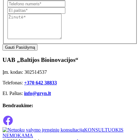
Gauti Pasiūlymą
UAB „Baltijos Bioinovacijos“
Įm. kodas: 302514537
Telefonas:
+370 642 38833
El. Paštas:
info@gryn.lt
Bendraukime:
KONSULTUOKIS
NEMOKAMA