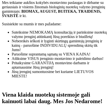
Mes teikiame aukštos kokybės montavimo paslaugas ir dirbame su
geriausiais ir visiems žinomais biologinių nuotekų valymo įrenginių
gamintojais:
BIOMAX, AUGUST, BUITEKA, TRAIDENIS,
ŠVAISTĖ
ir kt.
Susisiekite su mumis ir mes pažadame:
Suteiksime
NEMOKAMĄ
konsultaciją ir parinksime nuotekų
valymo įrenginį atitinkantį Jūsų poreikius ir biudžetą!
Nebereikės ieškoti ir lyginti skirtingų gamintojų įrenginių ir
kainų - paruošime
INDIVIDUALŲ
sprendimą skirtą tik
Jums!
Paruošime suprantamą sąmatą su
VIENA KAINA!
Atliksime
VISUS
įrenginio montavimo ir paleidimo darbus!
Pritaikysime
GARANTIJĄ
montavimo darbams ir
aptarnausime Jūsų įrenginį!
Jūsų įrenginį sumontuosime bet kuriame
LIETUVOS
MIESTE!
Viena klaida nuotekų sistemoje gali
kainuoti labai daug. Mes Jos Nedarome!