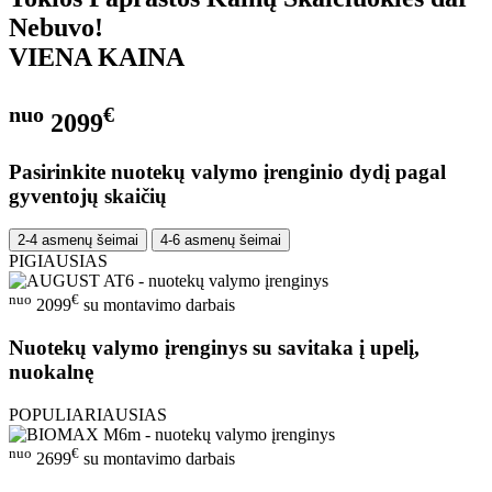
Nebuvo!
VIENA KAINA
nuo
€
2099
Pasirinkite nuotekų valymo įrenginio dydį pagal
gyventojų skaičių
2-4 asmenų šeimai
4-6 asmenų šeimai
PIGIAUSIAS
nuo
€
2099
su montavimo darbais
Nuotekų valymo įrenginys su savitaka į upelį,
nuokalnę
POPULIARIAUSIAS
nuo
€
2699
su montavimo darbais