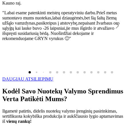
Kauno raj.
K
"Labai esame patenkinti meistrų operatyviniu darbu.Prieš metus
"
sumontavo mums nuotekas,labai dziaugėmės,bet šią šaltą žiemą
l
užšąlo vamzdynas,pasikreipus į atstovybę,nepaisant žvarbaus oro
R
sąlygų kai lauke buvo -26 laipsniai,jie mus išgirdo ir atvažiavo
išspręsti susidariusią bėdą. Nuoširdžiai dekojame ir
rekomenduojame GRYN vyrukus 🙂"
DAUGIAU ATSILIEPIMŲ
Kodėl Savo Nuotekų Valymo Sprendimus
Verta Patikėti Mums?
Ilgametė patirtis, didelis nuotekų valymo įrenginių pasirinkimas,
sertifikuota kokybiška produkcija ir aukščiausio lygio aptarnavimas
iš
vienų rankų!