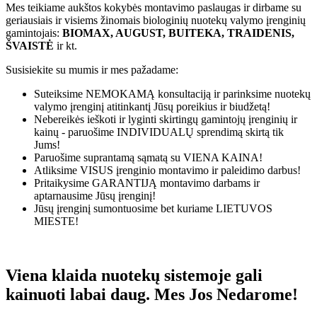
Mes teikiame aukštos kokybės montavimo paslaugas ir dirbame su
geriausiais ir visiems žinomais biologinių nuotekų valymo įrenginių
gamintojais:
BIOMAX, AUGUST, BUITEKA, TRAIDENIS,
ŠVAISTĖ
ir kt.
Susisiekite su mumis ir mes pažadame:
Suteiksime
NEMOKAMĄ
konsultaciją ir parinksime nuotekų
valymo įrenginį atitinkantį Jūsų poreikius ir biudžetą!
Nebereikės ieškoti ir lyginti skirtingų gamintojų įrenginių ir
kainų - paruošime
INDIVIDUALŲ
sprendimą skirtą tik
Jums!
Paruošime suprantamą sąmatą su
VIENA KAINA!
Atliksime
VISUS
įrenginio montavimo ir paleidimo darbus!
Pritaikysime
GARANTIJĄ
montavimo darbams ir
aptarnausime Jūsų įrenginį!
Jūsų įrenginį sumontuosime bet kuriame
LIETUVOS
MIESTE!
Viena klaida nuotekų sistemoje gali
kainuoti labai daug. Mes Jos Nedarome!