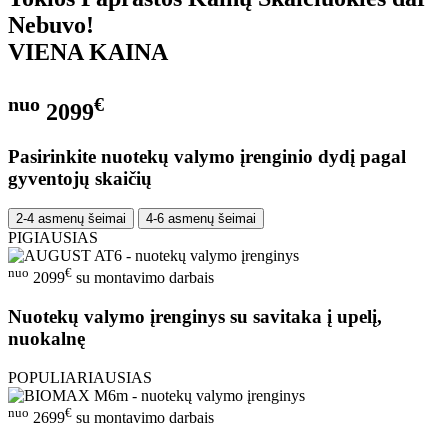
Nebuvo!
VIENA KAINA
nuo
€
2099
Pasirinkite nuotekų valymo įrenginio dydį pagal
gyventojų skaičių
2-4 asmenų šeimai
4-6 asmenų šeimai
PIGIAUSIAS
nuo
€
2099
su montavimo darbais
Nuotekų valymo įrenginys su savitaka į upelį,
nuokalnę
POPULIARIAUSIAS
nuo
€
2699
su montavimo darbais