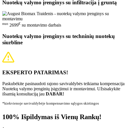
Nuotekų valymo įrenginys su infiltracija į gruntą
nuo
€
2699
su montavimo darbais
Nuotekų valymo įrenginys su techninių nuotekų
siurbline
EKSPERTO PATARIMAS!
Paskubėkite pasinaudoti rajono savivaldybės teikiama kompensacija
Nuotekų valymo įrenginių įsigyjimui ir montavimui. Užsisakykite
išsamią konsultaciją jau
DABAR!
*kiekvienoje savivaldybėje kompensavimo sąlygos skirtingos
100% Išpildymas iš Vienų Rankų!