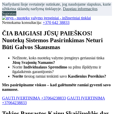
Naršydami šioje svetainėje sutinkate, jog naudojame slapukus, kurie
užtikrina sklandų naršymą tinklapyje.
Daugiau informacijos
Supratau
Nemokama konsultacija:
+370 642 38833
ČIA BAIGIASI JŪSŲ PAIEŠKOS!
Nuotekų Sistemos Pasirinkimas Neturi
Būti Galvos Skausmas
Nežinote, koks nuotekų valymo įrenginys geriausiai tinka
Jūsų Svajonių Namams?
Norite
Individualaus Sprendimo
su pilnu išpildymu ir
ilgalaikėmis garantijomis?
Norite
tiesiog ramiai tenkinti savo
Kasdienius Poreikius?
Mes pasirūpiname viskuo – kad galėtumėte ramiai gyventi savo
namuose.
GAUTI ĮVERTINIMĄ +37064238833
GAUTI ĮVERTINIMĄ
+37064238833
Tokios Paprastos Kainų Skaičiuoklės dar