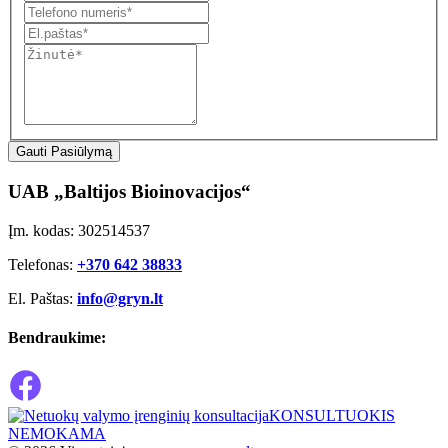
Gauti Pasiūlymą
UAB „Baltijos Bioinovacijos“
Įm. kodas: 302514537
Telefonas:
+370 642 38833
El. Paštas:
info@gryn.lt
Bendraukime:
KONSULTUOKIS
NEMOKAMA