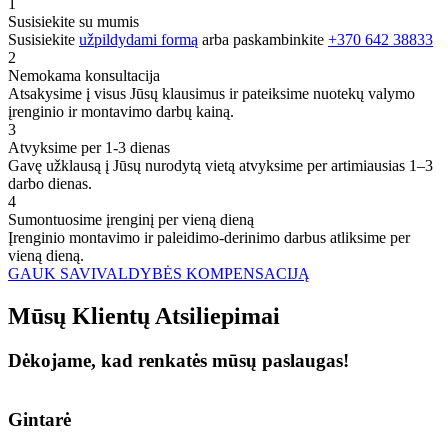
1
Susisiekite su mumis
Susisiekite
užpildydami formą
arba paskambinkite
+370 642 38833
2
Nemokama konsultacija
Atsakysime į visus Jūsų klausimus ir pateiksime nuotekų valymo
įrenginio ir montavimo darbų kainą.
3
Atvyksime per 1-3 dienas
Gavę užklausą į Jūsų nurodytą vietą atvyksime per artimiausias 1–3
darbo dienas.
4
Sumontuosime įrenginį per vieną dieną
Įrenginio montavimo ir paleidimo-derinimo darbus atliksime per
vieną dieną.
GAUK SAVIVALDYBĖS KOMPENSACIJĄ
Mūsų
Klientų
Atsiliepimai
Dėkojame, kad renkatės mūsų paslaugas!
Gintarė