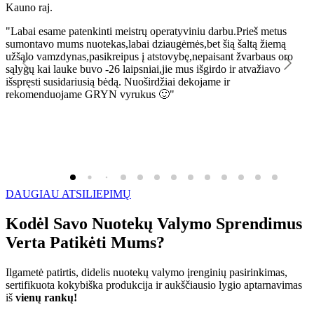
Kauno raj.
K
"Labai esame patenkinti meistrų operatyviniu darbu.Prieš metus
"
sumontavo mums nuotekas,labai dziaugėmės,bet šią šaltą žiemą
l
užšąlo vamzdynas,pasikreipus į atstovybę,nepaisant žvarbaus oro
R
sąlygų kai lauke buvo -26 laipsniai,jie mus išgirdo ir atvažiavo
išspręsti susidariusią bėdą. Nuoširdžiai dekojame ir
rekomenduojame GRYN vyrukus 🙂"
DAUGIAU ATSILIEPIMŲ
Kodėl Savo Nuotekų Valymo Sprendimus
Verta Patikėti Mums?
Ilgametė patirtis, didelis nuotekų valymo įrenginių pasirinkimas,
sertifikuota kokybiška produkcija ir aukščiausio lygio aptarnavimas
iš
vienų rankų!