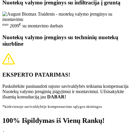
Nuotekų valymo įrenginys su infiltracija į gruntą
nuo
€
2699
su montavimo darbais
Nuotekų valymo įrenginys su techninių nuotekų
siurbline
EKSPERTO PATARIMAS!
Paskubėkite pasinaudoti rajono savivaldybės teikiama kompensacija
Nuotekų valymo įrenginių įsigyjimui ir montavimui. Užsisakykite
išsamią konsultaciją jau
DABAR!
*kiekvienoje savivaldybėje kompensavimo sąlygos skirtingos
100% Išpildymas iš Vienų Rankų!