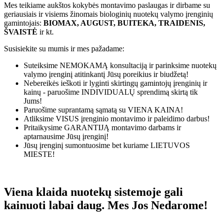
Mes teikiame aukštos kokybės montavimo paslaugas ir dirbame su
geriausiais ir visiems žinomais biologinių nuotekų valymo įrenginių
gamintojais:
BIOMAX, AUGUST, BUITEKA, TRAIDENIS,
ŠVAISTĖ
ir kt.
Susisiekite su mumis ir mes pažadame:
Suteiksime
NEMOKAMĄ
konsultaciją ir parinksime nuotekų
valymo įrenginį atitinkantį Jūsų poreikius ir biudžetą!
Nebereikės ieškoti ir lyginti skirtingų gamintojų įrenginių ir
kainų - paruošime
INDIVIDUALŲ
sprendimą skirtą tik
Jums!
Paruošime suprantamą sąmatą su
VIENA KAINA!
Atliksime
VISUS
įrenginio montavimo ir paleidimo darbus!
Pritaikysime
GARANTIJĄ
montavimo darbams ir
aptarnausime Jūsų įrenginį!
Jūsų įrenginį sumontuosime bet kuriame
LIETUVOS
MIESTE!
Viena klaida nuotekų sistemoje gali
kainuoti labai daug. Mes Jos Nedarome!