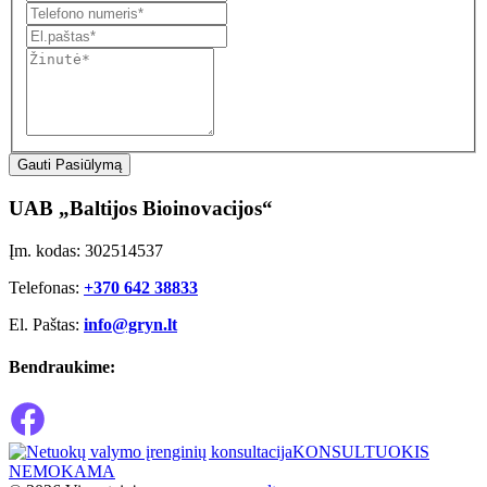
Gauti Pasiūlymą
UAB „Baltijos Bioinovacijos“
Įm. kodas: 302514537
Telefonas:
+370 642 38833
El. Paštas:
info@gryn.lt
Bendraukime:
KONSULTUOKIS
NEMOKAMA