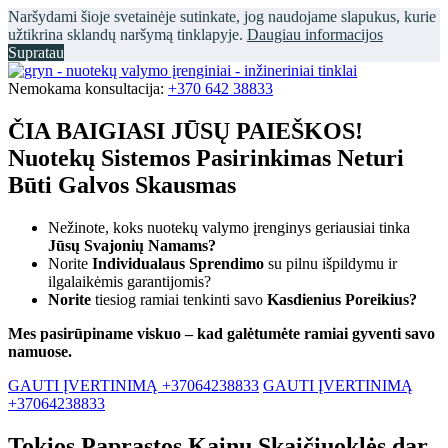
Naršydami šioje svetainėje sutinkate, jog naudojame slapukus, kurie
užtikrina sklandų naršymą tinklapyje.
Daugiau informacijos
Supratau
Nemokama konsultacija:
+370 642 38833
ČIA BAIGIASI JŪSŲ PAIEŠKOS!
Nuotekų Sistemos Pasirinkimas Neturi
Būti Galvos Skausmas
Nežinote, koks nuotekų valymo įrenginys geriausiai tinka
Jūsų Svajonių Namams?
Norite
Individualaus Sprendimo
su pilnu išpildymu ir
ilgalaikėmis garantijomis?
Norite
tiesiog ramiai tenkinti savo
Kasdienius Poreikius?
Mes pasirūpiname viskuo – kad galėtumėte ramiai gyventi savo
namuose.
GAUTI ĮVERTINIMĄ +37064238833
GAUTI ĮVERTINIMĄ
+37064238833
Tokios Paprastos Kainų Skaičiuoklės dar