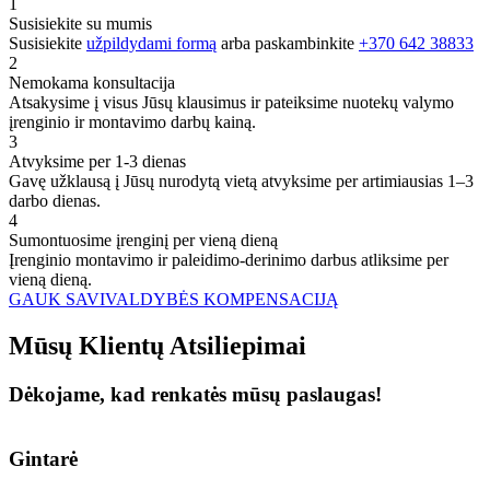
1
Susisiekite su mumis
Susisiekite
užpildydami formą
arba paskambinkite
+370 642 38833
2
Nemokama konsultacija
Atsakysime į visus Jūsų klausimus ir pateiksime nuotekų valymo
įrenginio ir montavimo darbų kainą.
3
Atvyksime per 1-3 dienas
Gavę užklausą į Jūsų nurodytą vietą atvyksime per artimiausias 1–3
darbo dienas.
4
Sumontuosime įrenginį per vieną dieną
Įrenginio montavimo ir paleidimo-derinimo darbus atliksime per
vieną dieną.
GAUK SAVIVALDYBĖS KOMPENSACIJĄ
Mūsų
Klientų
Atsiliepimai
Dėkojame, kad renkatės mūsų paslaugas!
Gintarė