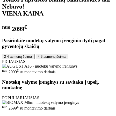
Nebuvo!
VIENA KAINA
nuo
€
2099
Pasirinkite nuotekų valymo įrenginio dydį pagal
gyventojų skaičių
2-4 asmenų šeimai
4-6 asmenų šeimai
PIGIAUSIAS
nuo
€
2099
su montavimo darbais
Nuotekų valymo įrenginys su savitaka į upelį,
nuokalnę
POPULIARIAUSIAS
nuo
€
2699
su montavimo darbais