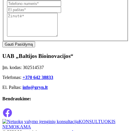
Gauti Pasiūlymą
UAB „Baltijos Bioinovacijos“
Įm. kodas: 302514537
Telefonas:
+370 642 38833
El. Paštas:
info@gryn.lt
Bendraukime:
KONSULTUOKIS
NEMOKAMA