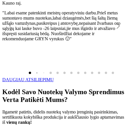
Kauno raj.
K
"Labai esame patenkinti meistrų operatyviniu darbu.Prieš metus
"
sumontavo mums nuotekas,labai dziaugėmės,bet šią šaltą žiemą
l
užšąlo vamzdynas,pasikreipus į atstovybę,nepaisant žvarbaus oro
R
sąlygų kai lauke buvo -26 laipsniai,jie mus išgirdo ir atvažiavo
išspręsti susidariusią bėdą. Nuoširdžiai dekojame ir
rekomenduojame GRYN vyrukus 🙂"
DAUGIAU ATSILIEPIMŲ
Kodėl Savo Nuotekų Valymo Sprendimus
Verta Patikėti Mums?
Ilgametė patirtis, didelis nuotekų valymo įrenginių pasirinkimas,
sertifikuota kokybiška produkcija ir aukščiausio lygio aptarnavimas
iš
vienų rankų!