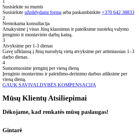
1
Susisiekite su mumis
Susisiekite
užpildydami formą
arba paskambinkite
+370 642 38833
2
Nemokama konsultacija
Atsakysime į visus Jūsų klausimus ir pateiksime nuotekų valymo
įrenginio ir montavimo darbų kainą.
3
Atvyksime per 1-3 dienas
Gavę užklausą į Jūsų nurodytą vietą atvyksime per artimiausias 1–3
darbo dienas.
4
Sumontuosime įrenginį per vieną dieną
Įrenginio montavimo ir paleidimo-derinimo darbus atliksime per
vieną dieną.
GAUK SAVIVALDYBĖS KOMPENSACIJĄ
Mūsų
Klientų
Atsiliepimai
Dėkojame, kad renkatės mūsų paslaugas!
Gintarė