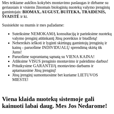
Mes teikiame aukštos kokybės montavimo paslaugas ir dirbame su
geriausiais ir visiems žinomais biologinių nuotekų valymo įrenginių
gamintojais:
BIOMAX, AUGUST, BUITEKA, TRAIDENIS,
ŠVAISTĖ
ir kt.
Susisiekite su mumis ir mes pažadame:
Suteiksime
NEMOKAMĄ
konsultaciją ir parinksime nuotekų
valymo įrenginį atitinkantį Jūsų poreikius ir biudžetą!
Nebereikės ieškoti ir lyginti skirtingų gamintojų įrenginių ir
kainų - paruošime
INDIVIDUALŲ
sprendimą skirtą tik
Jums!
Paruošime suprantamą sąmatą su
VIENA KAINA!
Atliksime
VISUS
įrenginio montavimo ir paleidimo darbus!
Pritaikysime
GARANTIJĄ
montavimo darbams ir
aptarnausime Jūsų įrenginį!
Jūsų įrenginį sumontuosime bet kuriame
LIETUVOS
MIESTE!
Viena klaida nuotekų sistemoje gali
kainuoti labai daug. Mes Jos Nedarome!