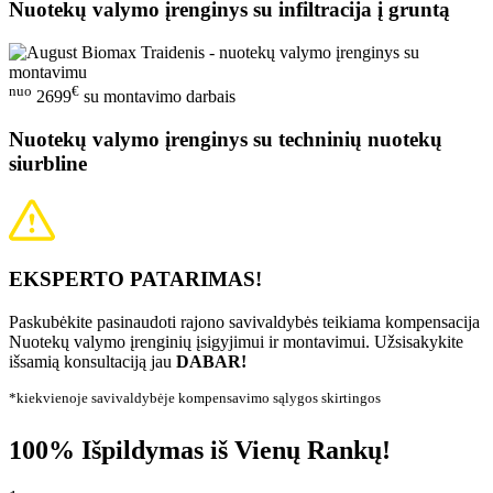
Nuotekų valymo įrenginys su infiltracija į gruntą
nuo
€
2699
su montavimo darbais
Nuotekų valymo įrenginys su techninių nuotekų
siurbline
EKSPERTO PATARIMAS!
Paskubėkite pasinaudoti rajono savivaldybės teikiama kompensacija
Nuotekų valymo įrenginių įsigyjimui ir montavimui. Užsisakykite
išsamią konsultaciją jau
DABAR!
*kiekvienoje savivaldybėje kompensavimo sąlygos skirtingos
100% Išpildymas iš Vienų Rankų!