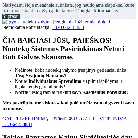
Naršydami šioje svetainėje sutinkate, jog naudojame slapukus, kurie
užtikrina sklandų naršymą tinklapyje.
Daugiau informacijos
Supratau
Nemokama konsultacija:
+370 642 38833
ČIA BAIGIASI JŪSŲ PAIEŠKOS!
Nuotekų Sistemos Pasirinkimas Neturi
Būti Galvos Skausmas
Nežinote, koks nuotekų valymo įrenginys geriausiai tinka
Jūsų Svajonių Namams?
Norite
Individualaus Sprendimo
su pilnu išpildymu ir
ilgalaikėmis garantijomis?
Norite
tiesiog ramiai tenkinti savo
Kasdienius Poreikius?
Mes pasirūpiname viskuo – kad galėtumėte ramiai gyventi savo
namuose.
GAUTI ĮVERTINIMĄ +37064238833
GAUTI ĮVERTINIMĄ
+37064238833
Tokios Paprastos Kainų Skaičiuoklės dar