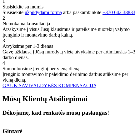
1
Susisiekite su mumis
Susisiekite
užpildydami formą
arba paskambinkite
+370 642 38833
2
Nemokama konsultacija
Atsakysime į visus Jūsų klausimus ir pateiksime nuotekų valymo
įrenginio ir montavimo darbų kainą.
3
Atvyksime per 1-3 dienas
Gavę užklausą į Jūsų nurodytą vietą atvyksime per artimiausias 1–3
darbo dienas.
4
Sumontuosime įrenginį per vieną dieną
Įrenginio montavimo ir paleidimo-derinimo darbus atliksime per
vieną dieną.
GAUK SAVIVALDYBĖS KOMPENSACIJĄ
Mūsų
Klientų
Atsiliepimai
Dėkojame, kad renkatės mūsų paslaugas!
Gintarė