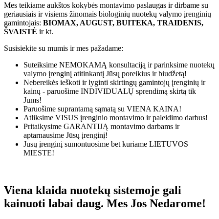
Mes teikiame aukštos kokybės montavimo paslaugas ir dirbame su
geriausiais ir visiems žinomais biologinių nuotekų valymo įrenginių
gamintojais:
BIOMAX, AUGUST, BUITEKA, TRAIDENIS,
ŠVAISTĖ
ir kt.
Susisiekite su mumis ir mes pažadame:
Suteiksime
NEMOKAMĄ
konsultaciją ir parinksime nuotekų
valymo įrenginį atitinkantį Jūsų poreikius ir biudžetą!
Nebereikės ieškoti ir lyginti skirtingų gamintojų įrenginių ir
kainų - paruošime
INDIVIDUALŲ
sprendimą skirtą tik
Jums!
Paruošime suprantamą sąmatą su
VIENA KAINA!
Atliksime
VISUS
įrenginio montavimo ir paleidimo darbus!
Pritaikysime
GARANTIJĄ
montavimo darbams ir
aptarnausime Jūsų įrenginį!
Jūsų įrenginį sumontuosime bet kuriame
LIETUVOS
MIESTE!
Viena klaida nuotekų sistemoje gali
kainuoti labai daug. Mes Jos Nedarome!