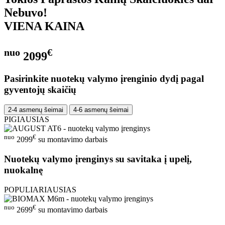
Nebuvo!
VIENA KAINA
nuo
€
2099
Pasirinkite nuotekų valymo įrenginio dydį pagal
gyventojų skaičių
2-4 asmenų šeimai
4-6 asmenų šeimai
PIGIAUSIAS
nuo
€
2099
su montavimo darbais
Nuotekų valymo įrenginys su savitaka į upelį,
nuokalnę
POPULIARIAUSIAS
nuo
€
2699
su montavimo darbais