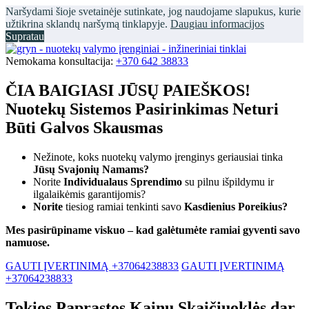
Naršydami šioje svetainėje sutinkate, jog naudojame slapukus, kurie
užtikrina sklandų naršymą tinklapyje.
Daugiau informacijos
Supratau
Nemokama konsultacija:
+370 642 38833
ČIA BAIGIASI JŪSŲ PAIEŠKOS!
Nuotekų Sistemos Pasirinkimas Neturi
Būti Galvos Skausmas
Nežinote, koks nuotekų valymo įrenginys geriausiai tinka
Jūsų Svajonių Namams?
Norite
Individualaus Sprendimo
su pilnu išpildymu ir
ilgalaikėmis garantijomis?
Norite
tiesiog ramiai tenkinti savo
Kasdienius Poreikius?
Mes pasirūpiname viskuo – kad galėtumėte ramiai gyventi savo
namuose.
GAUTI ĮVERTINIMĄ +37064238833
GAUTI ĮVERTINIMĄ
+37064238833
Tokios Paprastos Kainų Skaičiuoklės dar