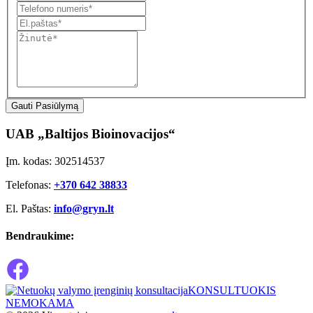
Gauti Pasiūlymą
UAB „Baltijos Bioinovacijos“
Įm. kodas: 302514537
Telefonas:
+370 642 38833
El. Paštas:
info@gryn.lt
Bendraukime:
KONSULTUOKIS
NEMOKAMA