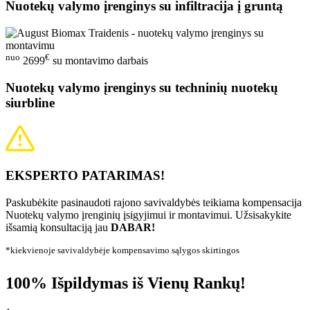
Nuotekų valymo įrenginys su infiltracija į gruntą
nuo
€
2699
su montavimo darbais
Nuotekų valymo įrenginys su techninių nuotekų
siurbline
EKSPERTO PATARIMAS!
Paskubėkite pasinaudoti rajono savivaldybės teikiama kompensacija
Nuotekų valymo įrenginių įsigyjimui ir montavimui. Užsisakykite
išsamią konsultaciją jau
DABAR!
*kiekvienoje savivaldybėje kompensavimo sąlygos skirtingos
100% Išpildymas iš Vienų Rankų!