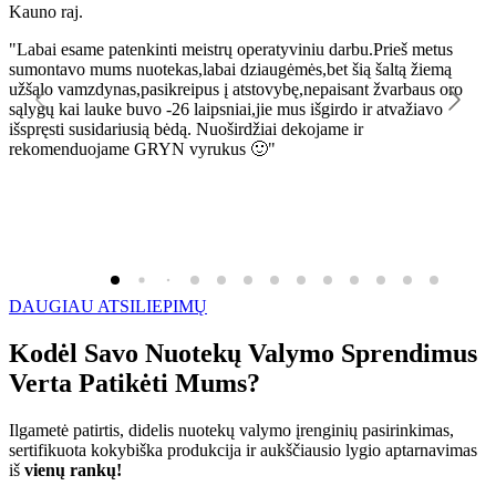
Kauno raj.
K
"Labai esame patenkinti meistrų operatyviniu darbu.Prieš metus
"
sumontavo mums nuotekas,labai dziaugėmės,bet šią šaltą žiemą
l
užšąlo vamzdynas,pasikreipus į atstovybę,nepaisant žvarbaus oro
R
sąlygų kai lauke buvo -26 laipsniai,jie mus išgirdo ir atvažiavo
išspręsti susidariusią bėdą. Nuoširdžiai dekojame ir
rekomenduojame GRYN vyrukus 🙂"
DAUGIAU ATSILIEPIMŲ
Kodėl Savo Nuotekų Valymo Sprendimus
Verta Patikėti Mums?
Ilgametė patirtis, didelis nuotekų valymo įrenginių pasirinkimas,
sertifikuota kokybiška produkcija ir aukščiausio lygio aptarnavimas
iš
vienų rankų!