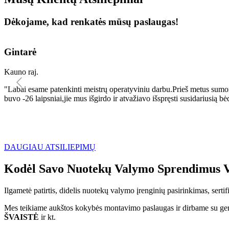
Dėkojame, kad renkatės mūsų paslaugas!
Gintarė
Kauno raj.
"Labai esame patenkinti meistrų operatyviniu darbu.Prieš metus sumo
buvo -26 laipsniai,jie mus išgirdo ir atvažiavo išspręsti susidariu
DAUGIAU ATSILIEPIMŲ
Kodėl Savo Nuotekų Valymo Sprendimus V
Ilgametė patirtis, didelis nuotekų valymo įrenginių pasirinkimas, sert
Mes teikiame aukštos kokybės montavimo paslaugas ir dirbame su geri
ŠVAISTĖ
ir kt.