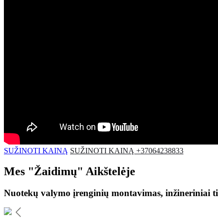
SUŽINOTI KAINĄ
SUŽINOTI KAINĄ +37064238833
Mes
"Žaidimų"
Aikštelėje
Nuotekų valymo įrenginių montavimas, inžineriniai ti