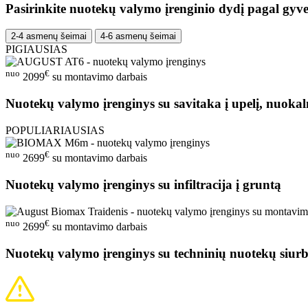
Pasirinkite nuotekų valymo įrenginio dydį pagal gyve
2-4 asmenų šeimai
4-6 asmenų šeimai
PIGIAUSIAS
nuo
€
2099
su montavimo darbais
Nuotekų valymo įrenginys su savitaka į upelį, nuokal
POPULIARIAUSIAS
nuo
€
2699
su montavimo darbais
Nuotekų valymo įrenginys su infiltracija į gruntą
nuo
€
2699
su montavimo darbais
Nuotekų valymo įrenginys su techninių nuotekų siurb