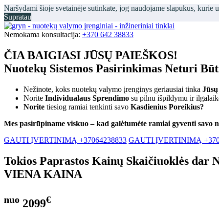
Naršydami šioje svetainėje sutinkate, jog naudojame slapukus, kurie 
Supratau
Nemokama konsultacija:
+370 642 38833
ČIA BAIGIASI JŪSŲ PAIEŠKOS!
Nuotekų Sistemos Pasirinkimas Neturi Bū
Nežinote, koks nuotekų valymo įrenginys geriausiai tinka
Jūsų
Norite
Individualaus Sprendimo
su pilnu išpildymu ir ilgalai
Norite
tiesiog ramiai tenkinti savo
Kasdienius Poreikius?
Mes pasirūpiname viskuo – kad galėtumėte ramiai gyventi savo 
GAUTI ĮVERTINIMĄ +37064238833
GAUTI ĮVERTINIMĄ +370
Tokios Paprastos Kainų Skaičiuoklės dar 
VIENA KAINA
nuo
€
2099