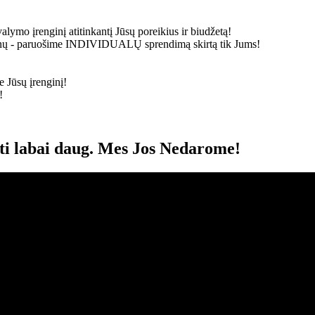
alymo įrenginį atitinkantį Jūsų poreikius ir biudžetą!
ainų - paruošime
INDIVIDUALŲ
sprendimą skirtą tik Jums!
 Jūsų įrenginį!
!
oti labai daug. Mes Jos Nedarome!