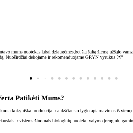
ntavo mums nuotekas,labai dziaugėmės,bet šią šaltą žiemą užšąlo vamzd
sią bėdą. Nuoširdžiai dekojame ir rekomenduojame GRYN vyrukus 🙂"
erta Patikėti Mums?
ifikuota kokybiška produkcija ir aukščiausio lygio aptarnavimas iš
vienų
ausiais ir visiems žinomais biologinių nuotekų valymo įrenginių gamin