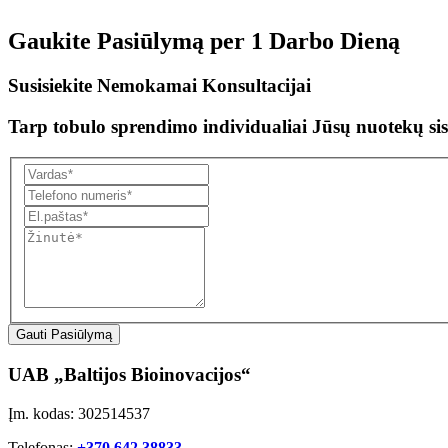
Gaukite Pasiūlymą per
1 Darbo Dieną
Susisiekite Nemokamai Konsultacijai
Tarp tobulo sprendimo individualiai Jūsų nuotekų sis
Gauti Pasiūlymą
UAB „Baltijos Bioinovacijos“
Įm. kodas: 302514537
Telefonas:
+370 642 38833