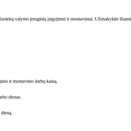
uotekų valymo įrenginių įsigyjimui ir montavimui. Užsisakykite išsami
ginio ir montavimo darbų kainą.
arbo dienas.
 dieną.