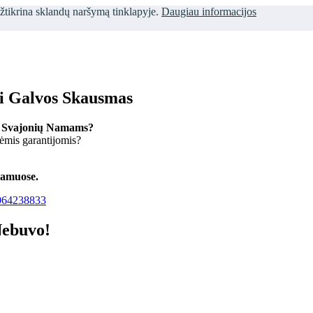
užtikrina sklandų naršymą tinklapyje.
Daugiau informacijos
ti Galvos Skausmas
 Svajonių Namams?
kėmis garantijomis?
namuose.
64238833
Nebuvo!