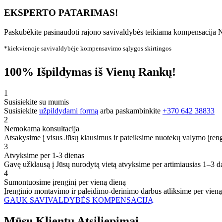
EKSPERTO PATARIMAS!
Paskubėkite pasinaudoti rajono savivaldybės teikiama kompensacija N
*kiekvienoje savivaldybėje kompensavimo sąlygos skirtingos
100% Išpildymas iš Vienų Rankų!
1
Susisiekite su mumis
Susisiekite
užpildydami formą
arba paskambinkite
+370 642 38833
2
Nemokama konsultacija
Atsakysime į visus Jūsų klausimus ir pateiksime nuotekų valymo įren
3
Atvyksime per 1-3 dienas
Gavę užklausą į Jūsų nurodytą vietą atvyksime per artimiausias 1–3 d
4
Sumontuosime įrenginį per vieną dieną
Įrenginio montavimo ir paleidimo-derinimo darbus atliksime per vieną
GAUK SAVIVALDYBĖS KOMPENSACIJĄ
Mūsų
Klientų
Atsiliepimai