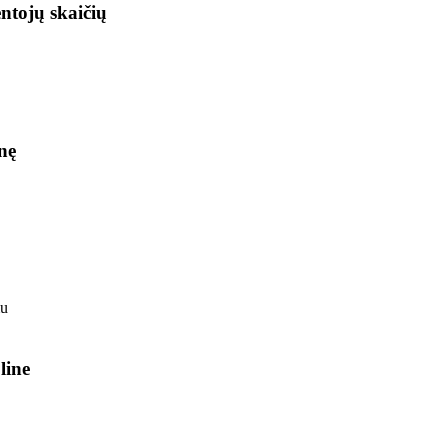
ntojų skaičių
nę
line