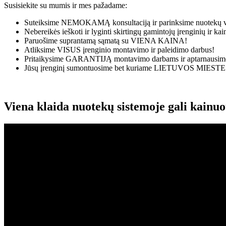
Susisiekite su mumis ir mes pažadame:
Suteiksime
NEMOKAMĄ
konsultaciją ir parinksime nuotekų v
Nebereikės ieškoti ir lyginti skirtingų gamintojų įrenginių ir k
Paruošime suprantamą sąmatą su
VIENA KAINA!
Atliksime
VISUS
įrenginio montavimo ir paleidimo darbus!
Pritaikysime
GARANTIJĄ
montavimo darbams ir aptarnausime
Jūsų įrenginį sumontuosime bet kuriame
LIETUVOS MIESTE
Viena klaida nuotekų sistemoje gali kainu