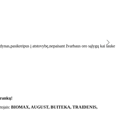
K
ynas,pasikreipus į atstovybę,nepaisant žvarbaus oro sąlygų kai lauke
"
 rankų!
tojais:
BIOMAX, AUGUST, BUITEKA, TRAIDENIS,