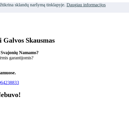
užtikrina sklandų naršymą tinklapyje.
Daugiau informacijos
ti Galvos Skausmas
 Svajonių Namams?
kėmis garantijomis?
namuose.
64238833
Nebuvo!