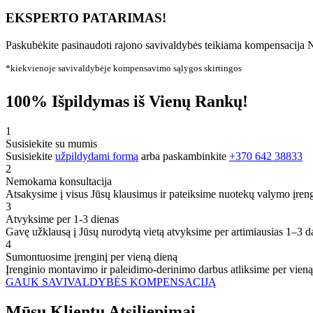
EKSPERTO PATARIMAS!
Paskubėkite pasinaudoti rajono savivaldybės teikiama kompensacija N
*kiekvienoje savivaldybėje kompensavimo sąlygos skirtingos
100% Išpildymas iš Vienų Rankų!
1
Susisiekite su mumis
Susisiekite
užpildydami formą
arba paskambinkite
+370 642 38833
2
Nemokama konsultacija
Atsakysime į visus Jūsų klausimus ir pateiksime nuotekų valymo įren
3
Atvyksime per 1-3 dienas
Gavę užklausą į Jūsų nurodytą vietą atvyksime per artimiausias 1–3 d
4
Sumontuosime įrenginį per vieną dieną
Įrenginio montavimo ir paleidimo-derinimo darbus atliksime per vieną
GAUK SAVIVALDYBĖS KOMPENSACIJĄ
Mūsų
Klientų
Atsiliepimai