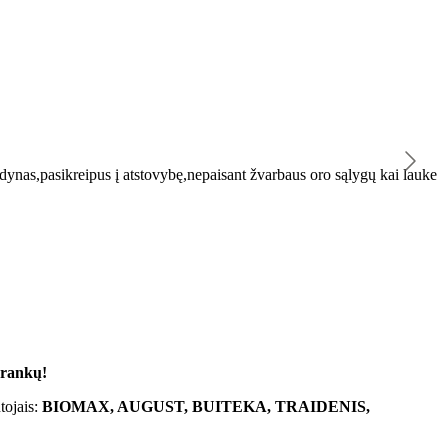
K
ynas,pasikreipus į atstovybę,nepaisant žvarbaus oro sąlygų kai lauke
"
 rankų!
tojais:
BIOMAX, AUGUST, BUITEKA, TRAIDENIS,