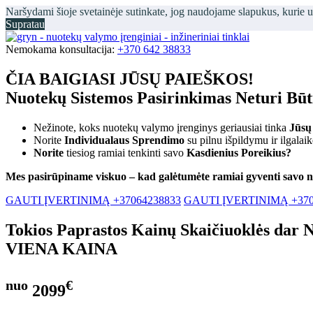
Naršydami šioje svetainėje sutinkate, jog naudojame slapukus, kurie 
Supratau
Nemokama konsultacija:
+370 642 38833
ČIA BAIGIASI JŪSŲ PAIEŠKOS!
Nuotekų Sistemos Pasirinkimas Neturi Bū
Nežinote, koks nuotekų valymo įrenginys geriausiai tinka
Jūsų
Norite
Individualaus Sprendimo
su pilnu išpildymu ir ilgalai
Norite
tiesiog ramiai tenkinti savo
Kasdienius Poreikius?
Mes pasirūpiname viskuo – kad galėtumėte ramiai gyventi savo 
GAUTI ĮVERTINIMĄ +37064238833
GAUTI ĮVERTINIMĄ +370
Tokios Paprastos Kainų Skaičiuoklės dar 
VIENA KAINA
nuo
€
2099