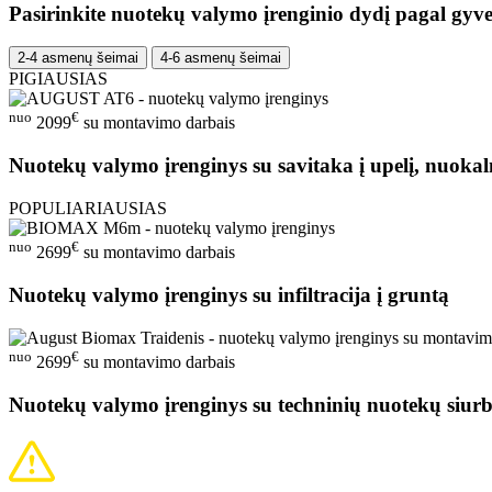
Pasirinkite nuotekų valymo įrenginio dydį pagal gyve
2-4 asmenų šeimai
4-6 asmenų šeimai
PIGIAUSIAS
nuo
€
2099
su montavimo darbais
Nuotekų valymo įrenginys su savitaka į upelį, nuokal
POPULIARIAUSIAS
nuo
€
2699
su montavimo darbais
Nuotekų valymo įrenginys su infiltracija į gruntą
nuo
€
2699
su montavimo darbais
Nuotekų valymo įrenginys su techninių nuotekų siurb