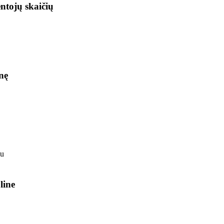
ntojų skaičių
nę
line