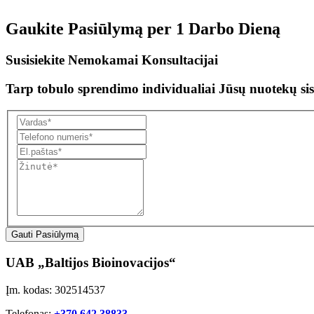
Gaukite Pasiūlymą per
1 Darbo Dieną
Susisiekite Nemokamai Konsultacijai
Tarp tobulo sprendimo individualiai Jūsų nuotekų sis
Gauti Pasiūlymą
UAB „Baltijos Bioinovacijos“
Įm. kodas: 302514537
Telefonas:
+370 642 38833