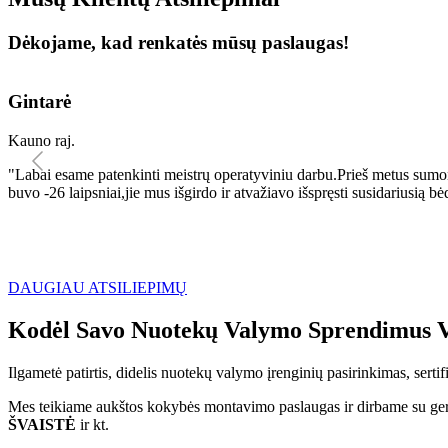
Dėkojame, kad renkatės mūsų paslaugas!
Gintarė
Kauno raj.
"Labai esame patenkinti meistrų operatyviniu darbu.Prieš metus sumo
buvo -26 laipsniai,jie mus išgirdo ir atvažiavo išspręsti susidariu
DAUGIAU ATSILIEPIMŲ
Kodėl Savo Nuotekų Valymo Sprendimus V
Ilgametė patirtis, didelis nuotekų valymo įrenginių pasirinkimas, sert
Mes teikiame aukštos kokybės montavimo paslaugas ir dirbame su geri
ŠVAISTĖ
ir kt.