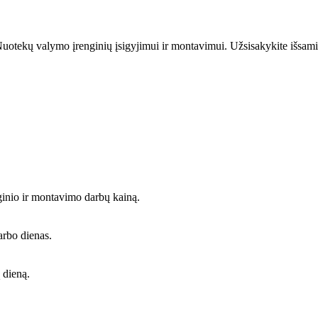
uotekų valymo įrenginių įsigyjimui ir montavimui. Užsisakykite išsami
ginio ir montavimo darbų kainą.
arbo dienas.
 dieną.