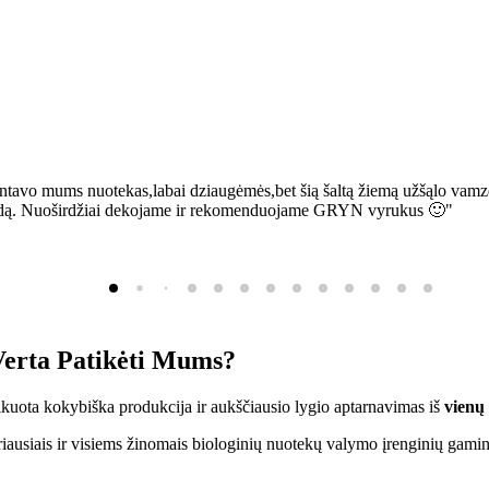
ntavo mums nuotekas,labai dziaugėmės,bet šią šaltą žiemą užšąlo vamzd
sią bėdą. Nuoširdžiai dekojame ir rekomenduojame GRYN vyrukus 🙂"
erta Patikėti Mums?
ifikuota kokybiška produkcija ir aukščiausio lygio aptarnavimas iš
vienų
ausiais ir visiems žinomais biologinių nuotekų valymo įrenginių gamin