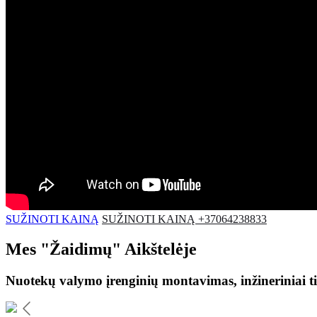
SUŽINOTI KAINĄ
SUŽINOTI KAINĄ +37064238833
Mes
"Žaidimų"
Aikštelėje
Nuotekų valymo įrenginių montavimas, inžineriniai ti