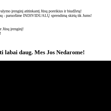
alymo įrenginį atitinkantį Jūsų poreikius ir biudžetą!
ainų - paruošime
INDIVIDUALŲ
sprendimą skirtą tik Jums!
 Jūsų įrenginį!
!
oti labai daug. Mes Jos Nedarome!