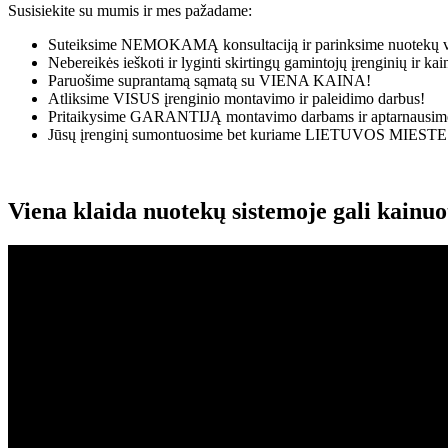
Susisiekite su mumis ir mes pažadame:
Suteiksime
NEMOKAMĄ
konsultaciją ir parinksime nuotekų v
Nebereikės ieškoti ir lyginti skirtingų gamintojų įrenginių ir k
Paruošime suprantamą sąmatą su
VIENA KAINA!
Atliksime
VISUS
įrenginio montavimo ir paleidimo darbus!
Pritaikysime
GARANTIJĄ
montavimo darbams ir aptarnausime
Jūsų įrenginį sumontuosime bet kuriame
LIETUVOS MIESTE
Viena klaida nuotekų sistemoje gali kainu